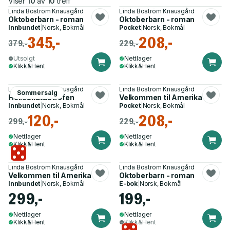
Viser
10
av
10
treff
Linda Boström Knausgård
Linda Boström Knausgård
Oktoberbarn - roman
Oktoberbarn - roman
Innbundet
|
Norsk, Bokmål
Pocket
|
Norsk, Bokmål
345,-
208,-
379,-
229,-
Utsolgt
Nettlager
Klikk&Hent
Klikk&Hent
Linda Boström Knausgård
Linda Boström Knausgård
Sommersalg
Helioskatastrofen
Velkommen til Amerika
Innbundet
|
Norsk, Bokmål
Pocket
|
Norsk, Bokmål
120,-
208,-
299,-
229,-
Nettlager
Nettlager
Klikk&Hent
Klikk&Hent
Linda Boström Knausgård
Linda Boström Knausgård
Velkommen til Amerika
Oktoberbarn - roman
Innbundet
|
Norsk, Bokmål
E-bok
|
Norsk, Bokmål
299,-
199,-
Nettlager
Nettlager
Klikk&Hent
Klikk&Hent