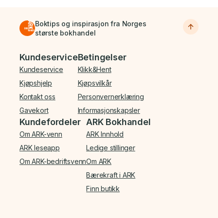
Boktips og inspirasjon fra Norges
største bokhandel
Bunnmeny
Kundeservice
Betingelser
Kundeservice
Klikk&Hent
Kjøpshjelp
Kjøpsvilkår
Kontakt oss
Personvernerklæring
Gavekort
Informasjonskapsler
Kundefordeler
ARK Bokhandel
Om ARK-venn
ARK Innhold
ARK leseapp
Ledige stillinger
Om ARK-bedriftsvenn
Om ARK
Bærekraft i ARK
Finn butikk