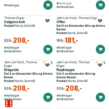
Nettlager
Nettlager
Klikk&Hent
Thomas Enger
Jørn Lier Horst, Thomas Enger
Galgens bok
Offer
Pocket
|
Norsk, Bokmål
Del 5 av
Alexander Blix og Emma
Ramm
Pocket
|
Norsk, Bokmål
208,-
181,-
229,-
199,-
Nettlager
Nettlager
Klikk&Hent
Klikk&Hent
Jørn Lier Horst, Thomas
Jørn Lier Horst, Thomas
4.3
4.3
Enger
Enger
Slagside
Røykteppe
Del 3 av
Alexander Blix og Emma
Del 2 av
Alexander Blix og
Ramm
Emma Ramm
Pocket
|
Norsk, Bokmål
Pocket
|
Norsk, Bokmål
208,-
208,-
229,-
229,-
Nettlager
Nettlager
Klikk&Hent
Klikk&Hent