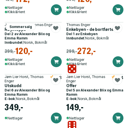
Nettlager
Nettlager
Klikk&Hent
Klikk&Hent
Jørn Lier Horst, Thomas Enger
Thomas Enger
Sommersalg
Røykteppe
Enkebyen - de bortførte
Del 2 av
Alexander Blix og
Del 1 av
Enkebyen
Emma Ramm
Innbundet
|
Norsk, Bokmål
Innbundet
|
Norsk, Bokmål
120,-
272,-
399,-
299,-
Nettlager
Nettlager
Klikk&Hent
Klikk&Hent
Jørn Lier Horst, Thomas
Jørn Lier Horst, Thomas
4.3
4.4
Enger
Enger
Utskudd
Offer
Del 6 av
Alexander Blix og
Del 5 av
Alexander Blix og Emma
Emma Ramm
Ramm
E-bok
|
Norsk, Bokmål
E-bok
|
Norsk, Bokmål
349,-
149,-
Nettlager
Nettlager