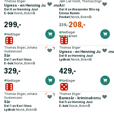
Thomas Enger
Jørn Lier Horst, Thomas Enger
Ugress - en Henning Juul-roman
Arr
Del 6 av
Henning Juul
Del 4 av
Alexander Blix og
E-bok
|
Norsk, Bokmål
Emma Ramm
Pocket
|
Norsk, Bokmål
299,-
208,-
229,-
Nettlager
Nettlager
Klikk&Hent
Thomas Enger, Johana
Thomas Enger
5.0
Gustawsson
Ugress - en Henning Juul-rom
Sår
Del 6 av
Henning Juul
Del 1 av
Kari Voss
Lydbok
|
Norsk, Bokmål
E-bok
|
Norsk, Bokmål
329,-
429,-
Nettlager
Nettlager
Thomas Enger, Johana
Thomas Enger
5.0
Gustawsson
Banesår - kriminalroman
Sår
Del 5 av
Henning Juul
Del 1 av
Kari Voss
E-bok
|
Norsk, Bokmål
Lydbok
|
Norsk, Bokmål