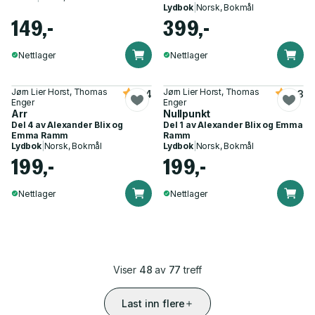
Lydbok
|
Norsk, Bokmål
149,-
399,-
Nettlager
Nettlager
Jørn Lier Horst, Thomas
Jørn Lier Horst, Thomas
4.4
4.3
Enger
Enger
Arr
Nullpunkt
Del 4 av
Alexander Blix og
Del 1 av
Alexander Blix og Emma
Emma Ramm
Ramm
Lydbok
|
Norsk, Bokmål
Lydbok
|
Norsk, Bokmål
199,-
199,-
Nettlager
Nettlager
Viser
48
av
77
treff
Last inn flere