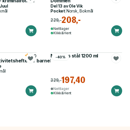
 kriminalroman
Dommen
Juul
Del 13 av
Ole Vik
kmål
Pocket
|
Norsk, Bokmål
208,-
229,-
Nettlager
Klikk&Hent
Matboks stål 1200 ml
5.0
-40%
tivitetshefte for barnehagen
e
mål
197,40
329,-
Nettlager
Klikk&Hent