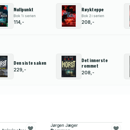
Nullpunkt
Røykteppe
Bok 1 i serien
Bok 2 i serien
114,-
208,-
Det innerste
Den siste saken
rommet
229,-
208,-
Jørgen Jæger