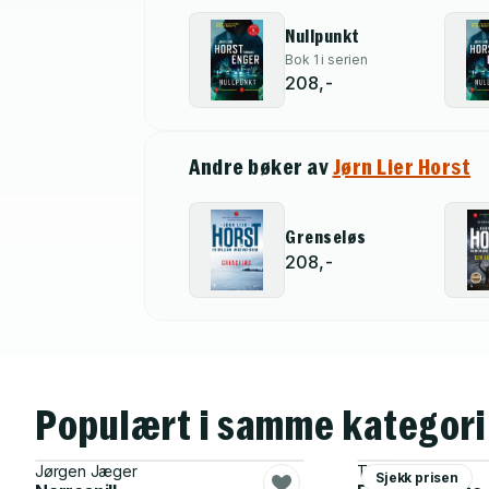
Nullpunkt
Bok 1 i serien
208,-
Andre bøker av
Jørn Lier Horst
Grenseløs
208,-
Populært i samme kategori
Jørgen Jæger
Thomas Enger
Sjekk prisen