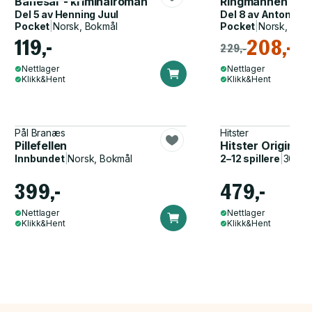
Banesår - kriminalroman
Ringmannen
Del 5 av
Henning Juul
Del 8 av
Anton Bre
Pocket
|
Norsk, Bokmål
Pocket
|
Norsk, Bok
119,-
208,-
229,-
Nettlager
Nettlager
Klikk&Hent
Klikk&Hent
Pål Branæs
Hitster
Pillefellen
Hitster Original
Innbundet
|
Norsk, Bokmål
2–12 spillere
|
30–60
399,-
479,-
Nettlager
Nettlager
Klikk&Hent
Klikk&Hent