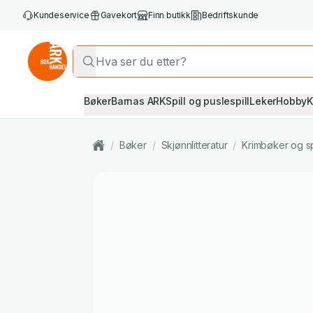
Kundeservice
Gavekort
Finn butikk
Bedriftskunde
Bøker
Barnas ARK
Spill og puslespill
Leker
Hobby
K
/
Bøker
/
Skjønnlitteratur
/
Krimbøker og s