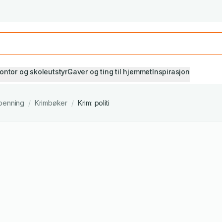
Studiestart! Alle* pensumbøker -20%
Se utvalget her
ontor og skoleutstyr
Gaver og ting til hjemmet
Inspirasjon
penning
/
Krimbøker
/
Krim: politi