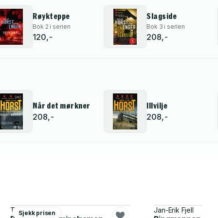
Røykteppe
Slagside
Bok 2 i serien
Bok 3 i serien
120,-
208,-
Når det mørkner
Illvilje
208,-
208,-
Thomas Enger
Jan-Erik Fjell
Sjekk prisen