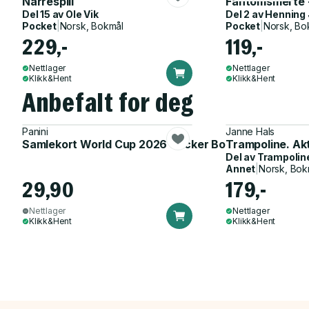
Narrespill
Fantomsmerte -
Del 15 av
Ole Vik
Del 2 av
Henning 
Pocket
|
Norsk, Bokmål
Pocket
|
Norsk, Bo
229,-
119,-
Nettlager
Nettlager
Klikk&Hent
Klikk&Hent
Anbefalt for deg
Panini
Janne Hals
Samlekort World Cup 2026 Sticker Booster
Trampoline. Ak
Del av
Trampolin
Annet
|
Norsk, Bok
29,90
179,-
Nettlager
Nettlager
Klikk&Hent
Klikk&Hent