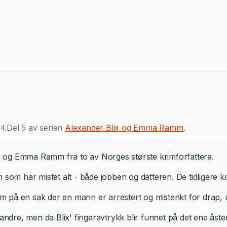
24
.
Del 5 av serien
Alexander Blix og Emma Ramm
.
lix og Emma Ramm fra to av Norges største krimforfattere.
 som har mistet alt - både jobben og datteren. De tidligere k
på en sak der en mann er arrestert og mistenkt for drap, ute
randre, men da Blix' fingeravtrykk blir funnet på det ene åste