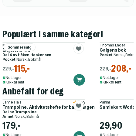
Populært i samme kategori
Myriam H. Bjerkli
Thomas Enger
Sommersalg
Engelens fall
Galgens bok
Del 4 av
Håkon Haakonsen
Pocket
|
Norsk, Bokm
Pocket
|
Norsk, Bokmål
115,-
208,-
229,-
229,-
Nettlager
Nettlager
Klikk&Hent
Klikk&Hent
Anbefalt for deg
Janne Hals
Panini
5.0
Trampoline. Aktivitetshefte for barnehagen
Samlekort World
Del av
Trampoline
Annet
|
Norsk, Bokmål
179,-
29,90
Nettlager
Nettlager