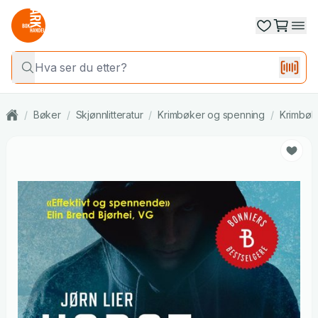
/
Bøker
/
Skjønnlitteratur
/
Krimbøker og spenning
/
Krimbøk