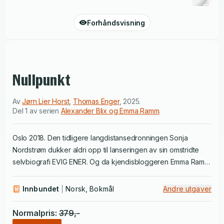
Forhåndsvisning
Nullpunkt
Av
Jørn Lier Horst
,
Thomas Enger
,
2025
.
Del 1 av serien
Alexander Blix og Emma Ramm
.
Oslo 2018. Den tidligere langdistansedronningen Sonja
Nordstrøm dukker aldri opp til lanseringen av sin omstridte
selvbiografi EVIG ENER. Og da kjendisbloggeren Emma Ramm
(24) oppsøker Nordstrøms ulåste hjem senere samme dag,
finner hun spor etter basketak. Et startnummer, et 1-tall, er
Innbundet
Norsk, Bokmål
Andre utgaver
festet til Nordstrøms fjernsyn. Politiførstebetjent Alexander Blix
(45) sliter fortsatt med ettervirkninger av en gisselsituasjon 19
Normalpris
:
379
,-
år tidligere, der han skjøt og drepte faren til en fem år