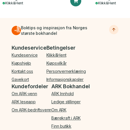
Klikk&Hent
Klikk&Hent
Boktips og inspirasjon fra Norges
største bokhandel
Bunnmeny
Kundeservice
Betingelser
Kundeservice
Klikk&Hent
Kjøpshjelp
Kjøpsvilkår
Kontakt oss
Personvernerklæring
Gavekort
Informasjonskapsler
Kundefordeler
ARK Bokhandel
Om ARK-venn
ARK Innhold
ARK leseapp
Ledige stillinger
Om ARK-bedriftsvenn
Om ARK
Bærekraft i ARK
Finn butikk