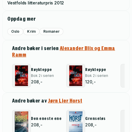
Vestfolds litteraturpris
2012
Oppdag mer
Oslo
Krim
Romaner
Andre bøker i serien
Alexander Blix og Emma
Ramm
Røykteppe
Røykteppe
Bok 2 i serien
Bok 2 i serien
208,-
120,-
Andre bøker av
Jørn Lier Horst
Den eneste ene
Grenseløs
208,-
208,-