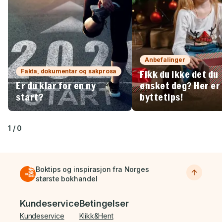
Anbefalinger
Fakta, dokumentar og sakprosa
Fikk du ikke det du
Er du klar for en ny
ønsket deg? Her er
start?
byttetips!
1
/
0
Boktips og inspirasjon fra Norges
største bokhandel
Bunnmeny
Kundeservice
Betingelser
Kundeservice
Klikk&Hent