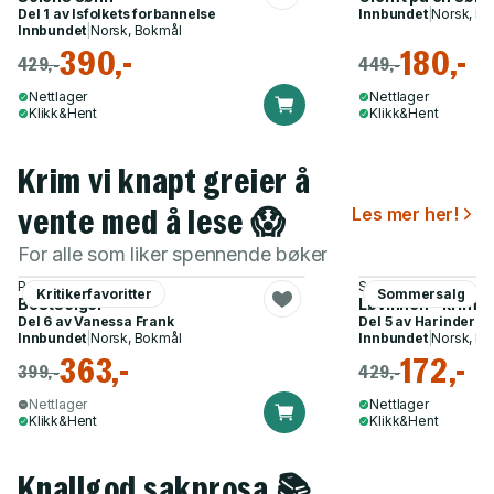
Del 1 av
Isfolkets forbannelse
Innbundet
|
Norsk, B
Innbundet
|
Norsk, Bokmål
390,-
180,-
429,-
449,-
Nettlager
Nettlager
Klikk&Hent
Klikk&Hent
Krim vi knapt greier å
vente med å lese 😱
Les mer her!
For alle som liker spennende bøker
Pascal Engman
Sven Petter Næss
Kritikerfavoritter
Sommersalg
Bestselger
Løvinnen - krimi
Del 6 av
Vanessa Frank
Del 5 av
Harinder S
Innbundet
|
Norsk, Bokmål
Innbundet
|
Norsk, B
363,-
172,-
399,-
429,-
Nettlager
Nettlager
Klikk&Hent
Klikk&Hent
Knallgod sakprosa 📚