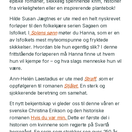
episke romaner, skikkelig spennende krim, historier
fra virkeligheten eller en inspirerende plantebok!
Hilde Susan Jægtnes er ute med en helt nyskrevet
forløper til den folkekjære serien Sagaen om
Isfolket. I
Solens sønn
møter du Hanna, som er en
av Isfolkets mest myteomspunne og fryktede
skikkelser. Hvordan ble hun egentlig slik? I denne
frittstående forløperen må Hanna finne ut hvem
hun vil kjempe for – og hva slags menneske hun vil
være.
Ann-Helén Laestadius er ute med
Straff
, s
om er
oppfølgeren til romanen
Stjålet.
En sterk og
sjokkerende beretning om samehat.
Et nytt bekjentskap vi gleder oss til denne våren er
svenske Christina Erikson og den historiske
romanen
Hvis du var min.
Dette er første del i
historien om kvinnene som regjerte på Svartå
herregård. En serie som strekker seg over 250 år,