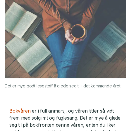
Det er mye godt lesestoff å glede seg til i det kommende året.
Bokvåren
er i full anmarsj, og våren titter så vidt
frem med solglimt og fuglesang. Det er mye å glede
seg til på bokfronten denne våren, enten du liker