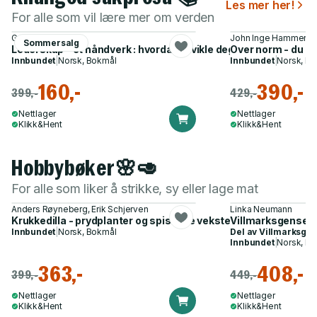
Les mer her!
For alle som vil lære mer om verden
Geir Aker
John Inge Hammersma
Sommersalg
Lederskap - et håndverk : hvordan utvikle deg som leder : nøk
Over norm - du kl
Innbundet
|
Norsk, Bokmål
Innbundet
|
Norsk, B
160,-
390,-
399,-
429,-
Nettlager
Nettlager
Klikk&Hent
Klikk&Hent
Hobbybøker🌸🥑
For alle som liker å strikke, sy eller lage mat
Anders Røyneberg, Erik Schjerven
Linka Neumann
Krukkedilla - prydplanter og spiselige vekster til uterommet
Villmarksgensere
Innbundet
|
Norsk, Bokmål
Del av
Villmarksge
Innbundet
|
Norsk, B
363,-
408,-
399,-
449,-
Nettlager
Nettlager
Klikk&Hent
Klikk&Hent