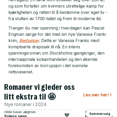
og som forteller om kvinners utrettelige kamp for
kjærligheten og retten til å bestemme over eget liv -
fra slutten av 1700-tallet og frem til moderne tid.
Trenger du mer spenning i hverdagen kan Pascal
Engman sørge for det med sin nye Vanessa Frank-
krim,
Bestselger
.
Dette er Vanessa Franks mest
kompliserte drapssak til nå. En intens
spenningsroman om Stockholms gjengkriger, den
internasjonale kokainhandelen og den økende
forekomsten av korrupsjon i det svenske
rettsvesenet.
Romaner vi gleder oss
litt ekstra til 🤩
Les mer her!
Nye romaner i 2024
Hilde Susan Jægtnes
Valérie Perrin
Sommersalg
Solens sønn
Glemt på en søn