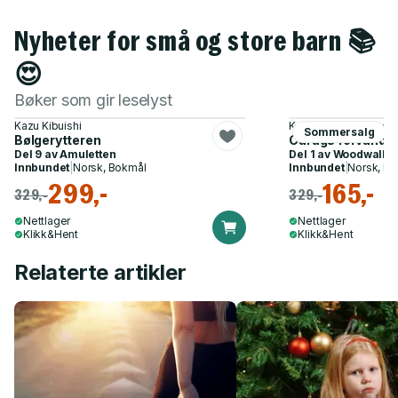
Nyheter for små og store barn 📚
😍
Bøker som gir leselyst
Kazu Kibuishi
Katja Brandis, Claudia
Sommersalg
Bølgerytteren
Carags forvandli
Del 9 av
Amuletten
Del 1 av
Woodwalke
Innbundet
|
Norsk, Bokmål
Innbundet
|
Norsk, B
299,-
165,-
329,-
329,-
Nettlager
Nettlager
Klikk&Hent
Klikk&Hent
Relaterte artikler