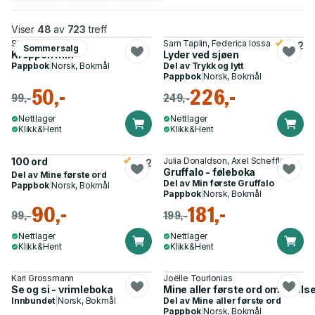
Viser
48
av
723
treff
Stella Baggott
Sam Taplin, Federica Iossa
4.2
Sommersalg
Kroppen min
Lyder ved sjøen
Pappbok
|
Norsk, Bokmål
Del av
Trykk og lytt
Pappbok
|
Norsk, Bokmål
50,-
226,-
99,-
249,-
Nettlager
Nettlager
Klikk&Hent
Klikk&Hent
100 ord
Julia Donaldson, Axel Scheffler
4.2
Gruffalo - føleboka
Del av
Mine første ord
Del av
Min første Gruffalo
Pappbok
|
Norsk, Bokmål
Pappbok
|
Norsk, Bokmål
90,-
181,-
99,-
199,-
Nettlager
Nettlager
Klikk&Hent
Klikk&Hent
Kari Grossmann
Joëlle Tourlonias
Se og si - vrimleboka
Mine aller første ord om følelse
Innbundet
|
Norsk, Bokmål
Del av
Mine aller første ord
Pappbok
|
Norsk, Bokmål