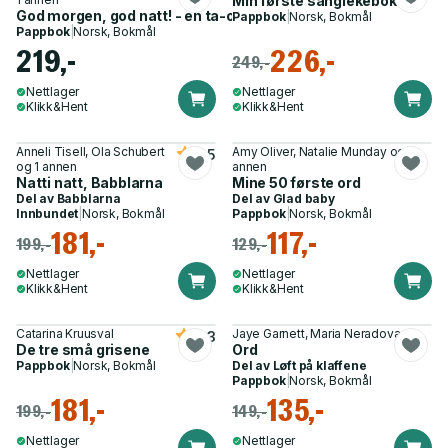
Min første sanglekebok
God morgen, god natt! - en ta-og-kjenn-på bok
Pappbok
|
Norsk, Bokmål
Pappbok
|
Norsk, Bokmål
219,-
226,-
249,-
Nettlager
Nettlager
Klikk&Hent
Klikk&Hent
Anneli Tisell, Ola Schubert
Amy Oliver, Natalie Munday og 1
3.5
og 1 annen
annen
Natti natt, Babblarna
Mine 50 første ord
Del av
Babblarna
Del av
Glad baby
Innbundet
|
Norsk, Bokmål
Pappbok
|
Norsk, Bokmål
181,-
117,-
199,-
129,-
Nettlager
Nettlager
Klikk&Hent
Klikk&Hent
Catarina Kruusval
Jaye Garnett, Maria Neradova
4.3
De tre små grisene
Ord
Pappbok
|
Norsk, Bokmål
Del av
Løft på klaffene
Pappbok
|
Norsk, Bokmål
181,-
135,-
199,-
149,-
Nettlager
Nettlager