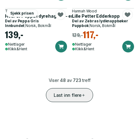
Toria Hegedus
Hannah Wood
Sjekk prisen
Hvor er Peppa i dyrehagen? - en let-og-finn bok
Lille Petter Edderkopp
Del av
Peppa Gris
Del av
Zebras lydknappbøker
Innbundet
|
Norsk, Bokmål
Pappbok
|
Norsk, Bokmål
139,-
117,-
129,-
Nettlager
Nettlager
Klikk&Hent
Klikk&Hent
Viser
48
av
723
treff
Last inn flere