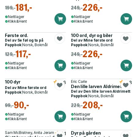
181,-
226,-
199,-
249,-
Nettlager
Nettlager
Klikk&Hent
Klikk&Hent
Første ord.
100 ord, dyr og biler
Del av
Se føl og ta på
Del av
Mine første ord
Pappbok
|
Norsk, Bokmål
Pappbok
|
Norsk, Bokmål
117,-
226,-
129,-
249,-
Nettlager
Nettlager
Klikk&Hent
Klikk&Hent
100 dyr
Eric Carle
4.6
4.8
Den lille larven Aldrimett
Del av
Mine første ord
Del av
Den lille larven Aldrimett
Pappbok
|
Norsk, Bokmål
Pappbok
|
Norsk, Bokmål
90,-
208,-
99,-
229,-
Nettlager
Nettlager
Klikk&Hent
Klikk&Hent
Sam McBratney, Anita Jeram
Dyr på gården
4.1