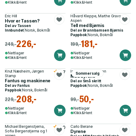
Klikk&Hent
Klikk&Hent
Eric Hill
Håvard Kleppe, Marthe Gravseth
Hvor er Tassen?
Aspen
Tell med Bjørnis
Del av
Tassen
Innbundet
|
Norsk, Bokmål
Del av
Brannbamsen Bjørnis
Pappbok
|
Norsk, Bokmål
226,-
181,-
249,-
199,-
Nettlager
Nettlager
Klikk&Hent
Klikk&Hent
Knut Næsheim, Jørgen
Iselin Røsjø Evensen
3.7
Sommersalg
Stamp
Med dyrene
Fantus og maskinene
Del av
Små skritt
Del av
Fantus
Pappbok
|
Norsk, Bokmål
Pappbok
|
Norsk, Bokmål
208,-
50,-
229,-
99,-
Nettlager
Nettlager
Klikk&Hent
Klikk&Hent
Michael Bergenstjerna,
Carlo Berane
5.0
Sofia Bergenstjerna og 1
Dyrene
annen