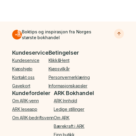
Boktips og inspirasjon fra Norges
største bokhandel
Bunnmeny
Kundeservice
Betingelser
Kundeservice
Klikk&Hent
Kjøpshjelp
Kjøpsvilkår
Kontakt oss
Personvernerklæring
Gavekort
Informasjonskapsler
Kundefordeler
ARK Bokhandel
Om ARK-venn
ARK Innhold
ARK leseapp
Ledige stillinger
Om ARK-bedriftsvenn
Om ARK
Bærekraft i ARK
Finn butikk