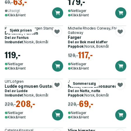
63,-
179,-
69,-
Utsolgt
Nettlager
Klikk&Hent
Klikk&Hent
Knut Næsheim, Jørgen Stamp
Michelle Rhodes Conway, Fhiona
Sjekk prisen
Du tuller, Fantus
Galloway
Farger
Del av
Fantus
Innbundet
|
Norsk, Bokmål
Del av
Bok med klaffer
Pappbok
|
Norsk, Bokmål
119,-
117,-
129,-
Nettlager
Nettlager
Klikk&Hent
Klikk&Hent
Ulf Löfgren
Jean Claude
Sommersalg
Ludde og musen Gustav
Natta, natta dinosaurer
Del av
Ludde
Del av
Natta, natta
Innbundet
|
Norsk, Bokmål
Pappbok
|
Norsk, Bokmål
208,-
69,-
229,-
229,-
Nettlager
Nettlager
Klikk&Hent
Klikk&Hent
Catarina Kruusval
Våre kjøretøy