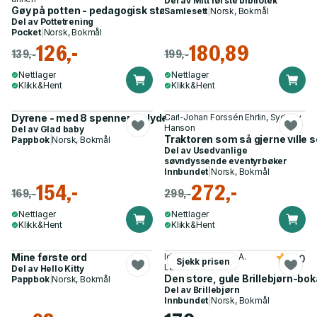
Del av
Mitt første bibliotek
Gøy på potten - pedagogisk støtte til pottetreningen
Samlesett
|
Norsk, Bokmål
Del av
Pottetrening
Pocket
|
Norsk, Bokmål
126,-
180,89
139,-
199,-
Nettlager
Nettlager
Klikk&Hent
Klikk&Hent
Dyrene - med 8 spennende lyder!
Carl-Johan Forssén Ehrlin, Sydney
Hanson
Del av
Glad baby
Traktoren som så gjerne ville 
Pappbok
|
Norsk, Bokmål
Del av
Usedvanlige
søvndyssende eventyrbøker
Innbundet
|
Norsk, Bokmål
154,-
272,-
169,-
299,-
Nettlager
Nettlager
Klikk&Hent
Klikk&Hent
Mine første ord
Ida Jackson, Jens A.
4.0
Sjekk prisen
Larsen Aas
Del av
Hello Kitty
Den store, gule Brillebjørn-boka 
Pappbok
|
Norsk, Bokmål
Del av
Brillebjørn
Innbundet
|
Norsk, Bokmål