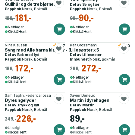
Gullhår og de tre bjørnene
Del av
Se og lær
Pappbok
|
Norsk, Bokmål
Pappbok
|
Norsk, Bokmål
181,-
90,-
199,-
99,-
Nettlager
Nettlager
Klikk&Hent
Klikk&Hent
Nina Klausen
Kari Grossmann
4.7
4.9
Syng med Alle barna klapper - 6 barnesanger
Lillesøster x 5
Del av
Bok med lyd
Del av
Lillesøster
Pappbok
|
Norsk, Bokmål
Innbundet
|
Norsk, Bokmål
172,-
272,-
189,-
299,-
Nettlager
Nettlager
Klikk&Hent
Klikk&Hent
Sam Taplin, Federica Iossa
Xavier Deneux
Dyreungelyder
Martin i dyrehagen
Del av
Trykk og lytt
Del av
Martin
Pappbok
|
Norsk, Bokmål
Pappbok
|
Norsk, Bokmål
226,-
89,-
249,-
Utsolgt
Nettlager
Klikk&Hent
Klikk&Hent