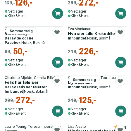
126,-
272,-
139,-
299,-
Nettlager
Nettlager
Klikk&Hent
Klikk&Hent
Camilla Stendov
Eva Montanari
Sommersalg
Våre husdyr
Hva sier Lille Krokodille?
Del av
Se og lær
Innbundet
|
Norsk, Bokmål
Pappbok
|
Norsk, Bokmål
50,-
226,-
99,-
249,-
Nettlager
Nettlager
Klikk&Hent
Klikk&Hent
Charlotte Mjelde, Camilla Billett
Kath Jewitt, Sophia Touliatou
Sommersalg
Felix har følelser
Dyreparken
Del av
Felix har følelser
Innbundet
|
Norsk, Bokmål
Innbundet
|
Norsk, Bokmål
272,-
125,-
299,-
249,-
Nettlager
Nettlager
Klikk&Hent
Klikk&Hent
Laurie Young, Teresa Imperato og
Lisa Aisato
4.4
1 annen