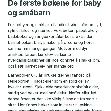
De første bøkene for baby
og småbarn
For babyer og småbarn handler bøker ofte om lyd,
rytme, bilder og nærhet. Pekebøker, pappbøker,
badebøker og sangbøker tåler korte økter der
barnet peker, blar, smaker på ordene og hører
samme rim mange ganger. Motiver med dyr,
ansikter, farger, kjøretøy og kjente
hverdagssituasjoner gir noe konkret å snakke om,
også før barnet selv har mange ord.
Barnebøker 0-3 år brukes gjerne i fanget, på
stellebordet, i badet eller som en rolig del av
kveldsrutinen. Sjekk aldersmerking/anbefalt alder,
særlig ved bøker med små deler, klaffer eller lyd. I
denne fasen er det ikke viktig å lese alt fra start til
slutt. Her finnes bøker som inviterer til peking,
sang, gjentakelse og små samtaler underveis. Korte