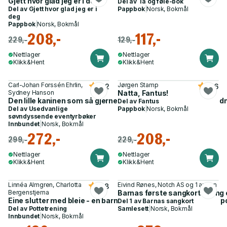
Gjett hvor glad jeg er i deg
Del av
Ta og føle-bok
Del av
Gjett hvor glad jeg er i
Pappbok
|
Norsk, Bokmål
deg
Pappbok
|
Norsk, Bokmål
208,-
117,-
229,-
129,-
Nettlager
Nettlager
Klikk&Hent
Klikk&Hent
Carl-Johan Forssén Ehrlin,
Jørgen Stamp
4.2
4.6
Sydney Hanson
Natta, Fantus!
Den lille kaninen som så gjerne ville sove - en annerledes god
Del av
Fantus
Del av
Usedvanlige
Pappbok
|
Norsk, Bokmål
søvndyssende eventyrbøker
Innbundet
|
Norsk, Bokmål
272,-
208,-
299,-
229,-
Nettlager
Nettlager
Klikk&Hent
Klikk&Hent
Linnéa Almgren, Charlotta
Eivind Rønes, Notch AS og 1 annen
4.8
Bergenstjerna
Barnas første sangkort - syng o
Eine slutter med bleie - en barnebok som støtter dere under 
Del 1 av
Barnas sangkort
Del av
Pottetrening
Samlesett
|
Norsk, Bokmål
Innbundet
|
Norsk, Bokmål