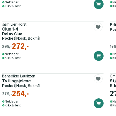
Nettlager
Ne
Klikk&Hent
Kl
Jørn Lier Horst
Erl
Clue 1-4
Po
Del av
Clue
Pocket
|
Norsk, Bokmål
272,-
299,-
179
Nettlager
Ne
Klikk&Hent
Kl
Benedikte Lauritzen
Oma
Tvillingsjelene
Stj
Pocket
|
Norsk, Bokmål
E-
254,-
2
279,-
Nettlager
Ne
Klikk&Hent
Kl