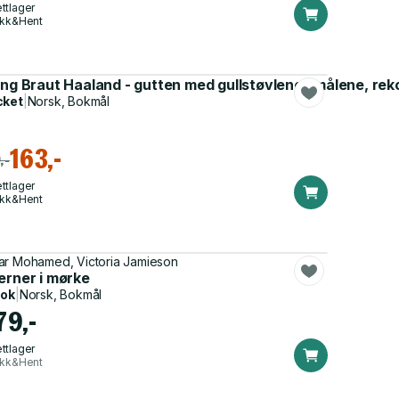
ttlager
ikk&Hent
ing Braut Haaland - gutten med gullstøvlene : målene, rek
cket
|
Norsk, Bokmål
163,-
,-
ttlager
ikk&Hent
r Mohamed, Victoria Jamieson
erner i mørke
bok
|
Norsk, Bokmål
79,-
ttlager
ikk&Hent