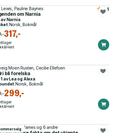
. Lewis, Pauline Baynes
4.4
genden om Narnia
 av
Narnia
cket
|
Norsk, Bokmål
317,-
,-
ttlager
ikk&Hent
veig Moen Rusten, Cecilie Ellefsen
 og foreldre
ri bli forelska
 1 av
Lea og Alexa
bundet
|
Norsk, Bokmål
299,-
,-
ttlager
ikk&Hent
x Frith, Alice James og 6 andre
Sommersalg
 fantastiske fakta om det ukjente