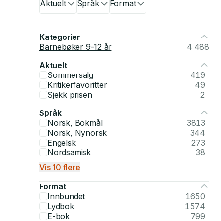
Aktuelt
Språk
Format
Kategorier
Barnebøker 9-12 år
4 488
Aktuelt
Sommersalg
419
Kritikerfavoritter
49
Sjekk prisen
2
Språk
Norsk, Bokmål
3813
Norsk, Nynorsk
344
Engelsk
273
Nordsamisk
38
Vis 10 flere
Format
Innbundet
1650
Lydbok
1574
E-bok
799