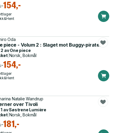
154,-
,-
ttlager
ikk&Hent
chiro Oda
e piece - Volum 2 : Slaget mot Buggy-piratene
 2 av
One piece
cket
|
Norsk, Bokmål
154,-
,-
ttlager
ikk&Hent
harina Natalie Wandrup
erner over Tivoli
 1 av
Søstrene Lumière
cket
|
Norsk, Bokmål
181,-
,-
ttlager