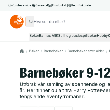
Kundeservice
Gavekort
Finn butikk
Bedriftskunde
Bøker
Barnas ARK
Spill og puslespill
Leker
Hobby
K
/
Bøker
/
Barnebøker
/
Barnebøker etter alder
/
Barnebøker 9-12
Utforsk vår samling av spennende og l
år. Her finner du alt fra Harry Potter-se
fengslende eventyrromaner.