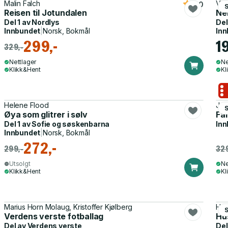
Malin Falch
Vic
5.0
S
Reisen til Jotundalen
Ne
Del 1 av
Nordlys
Del
Innbundet
|
Norsk, Bokmål
Inn
299,-
1
329,-
Nettlager
Ne
Klikk&Hent
Kl
Helene Flood
Jul
Øya som glitrer i sølv
Fa
Del 1 av
Sofie og søskenbarna
Inn
Innbundet
|
Norsk, Bokmål
272,-
299,-
329
Utsolgt
Ne
Klikk&Hent
Kl
Marius Horn Molaug, Kristoffer Kjølberg
Hel
Verdens verste fotballag
Hu
Del av
Verdens verste
Del