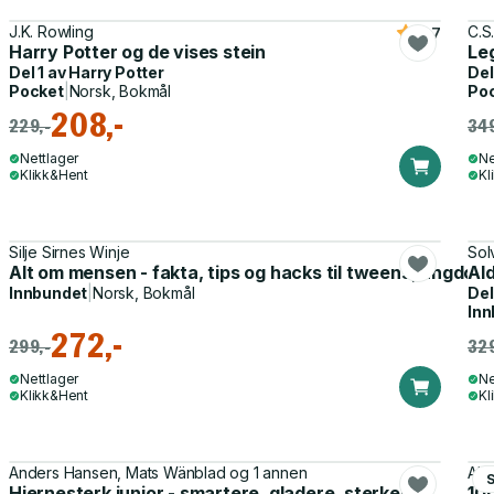
J.K. Rowling
C.S
4.7
Harry Potter og de vises stein
Le
Del 1 av
Harry Potter
Del
Pocket
|
Norsk, Bokmål
Po
208,-
229,-
349
Nettlager
Ne
Klikk&Hent
Kl
Silje Sirnes Winje
Sol
Alt om mensen - fakta, tips og hacks til tweens, ungdom
Ald
Innbundet
|
Norsk, Bokmål
Del
Inn
272,-
299,-
329
Nettlager
Ne
Klikk&Hent
Kl
Anders Hansen, Mats Wänblad og 1 annen
Ale
Hjernesterk junior - smartere, gladere, sterkere
100