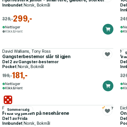
Innbundet
|
Norsk, Bokmål
Del
Inn
299,-
329,-
249
Nettlager
Ne
Klikk&Hent
Kl
David Walliams, Tony Ross
Mal
Gangsterbestemor slår til igjen
Vi
Del 2 av
Gangster-bestemor
Del
Pocket
|
Norsk, Bokmål
Inn
181,-
199,-
329
Nettlager
Ne
Klikk&Hent
Kl
Frode Øverli
Eii
4.7
Sommersalg
Frida og jakten på nesehårene
On
Del 1 av
Frida
Del
Innbundet
|
Norsk, Bokmål
Po