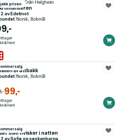
tor Sotberg, Odin Helgheim
jekk prisen
kromanseren
 2 av
Edelmot
bundet
|
Norsk, Bokmål
99,-
ttlager
ikk&Hent
ia Kahrs
Sommersalg
milien Brattbakk
bundet
|
Norsk, Bokmål
99,-
,-
ttlager
ikk&Hent
ene Flood
Sommersalg
set som hvisker i natten
 2 av
Sofie og søskenbarna