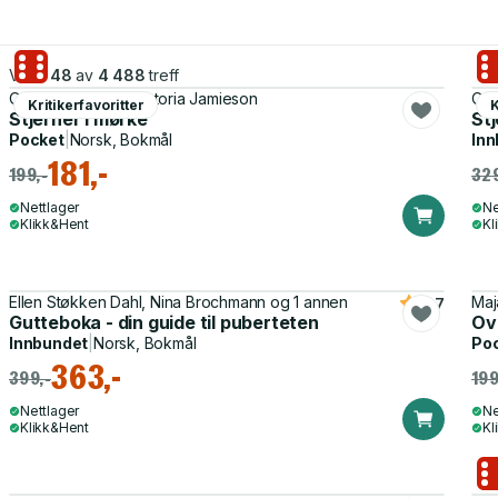
Viser
48
av
4 488
treff
Omar Mohamed, Victoria Jamieson
Oma
Kritikerfavoritter
K
Stjerner i mørke
Stj
Pocket
|
Norsk, Bokmål
Inn
181,-
199,-
329
Nettlager
Ne
Klikk&Hent
Kl
Ellen Støkken Dahl, Nina Brochmann og 1 annen
Maj
4.7
Gutteboka - din guide til puberteten
Ov
Innbundet
|
Norsk, Bokmål
Po
363,-
399,-
199
Nettlager
Ne
Klikk&Hent
Kl