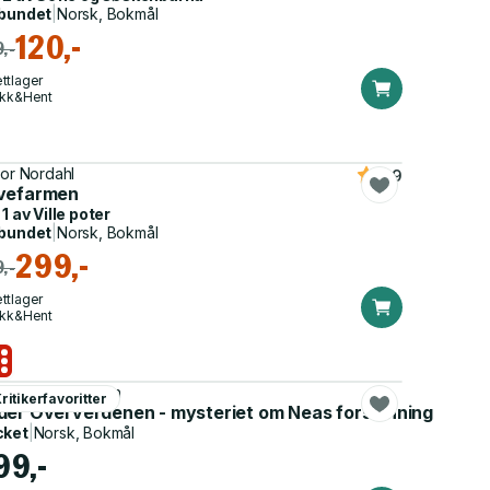
bundet
|
Norsk, Bokmål
120,-
,-
ttlager
ikk&Hent
tor Nordahl
4.9
vefarmen
 1 av
Ville poter
bundet
|
Norsk, Bokmål
299,-
,-
ttlager
ikk&Hent
e Sem-Jacobsen
ritikerfavoritter
der Oververdenen - mysteriet om Neas forsvinning
cket
|
Norsk, Bokmål
99,-