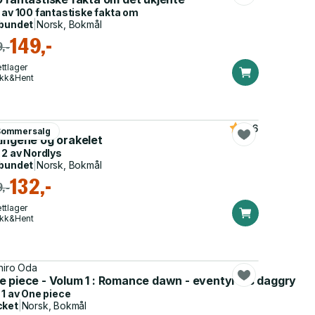
 av
100 fantastiske fakta om
bundet
|
Norsk, Bokmål
149,-
,-
ttlager
ikk&Hent
in Falch
4.6
Sommersalg
kingene og orakelet
 2 av
Nordlys
bundet
|
Norsk, Bokmål
132,-
,-
ttlager
ikk&Hent
chiro Oda
e piece - Volum 1 : Romance dawn - eventyrets daggry
 1 av
One piece
cket
|
Norsk, Bokmål