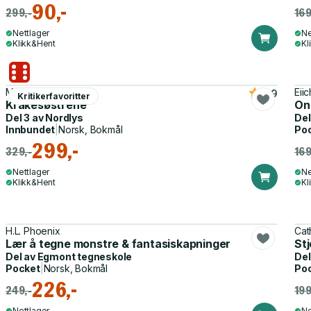
90,-
299,-
169
Nettlager
Ne
Klikk&Hent
Kl
Malin Falch
Eii
4.9
Kritikerfavoritter
Kråkesøstrene
On
Del 3 av
Nordlys
Del
Innbundet
|
Norsk, Bokmål
Po
299,-
329,-
169
Nettlager
Ne
Klikk&Hent
Kl
H.L. Phoenix
Cat
Lær å tegne monstre & fantasiskapninger
Stj
Del av
Egmont tegneskole
Del
Pocket
|
Norsk, Bokmål
Po
226,-
249,-
199
Nettlager
Ne