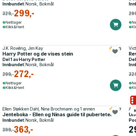
Innbundet
|
Norsk, Bokmål
Inn
299,-
329,-
299
Nettlager
Ne
Klikk&Hent
Kl
J.K. Rowling, Jim Kay
Vic
4.9
Harry Potter og de vises stein
Re
Del 1 av
Harry Potter
Del
Innbundet
|
Norsk, Bokmål
Inn
272,-
299,-
329
Nettlager
Ne
Klikk&Hent
Kl
Ellen Støkken Dahl, Nina Brochmann og 1 annen
Ann
4.7
K
Jenteboka - Ellen og Ninas guide til puberteten
Un
Innbundet
|
Norsk, Bokmål
Po
363,-
2
399,-