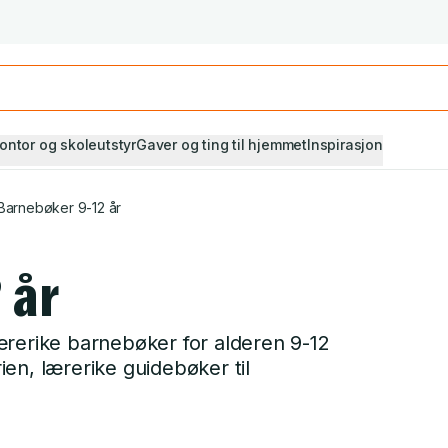
Studiestart! Alle* pensumbøker -20%
Se utvalget her
ontor og skoleutstyr
Gaver og ting til hjemmet
Inspirasjon
Barnebøker 9-12 år
 år
ærerike barnebøker for alderen 9-12
rien, lærerike guidebøker til