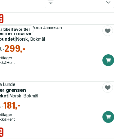
r Mohamed, Victoria Jamieson
ritikerfavoritter
erner i mørke
bundet
|
Norsk, Bokmål
299,-
,-
ttlager
ikk&Hent
a Lunde
er grensen
cket
|
Norsk, Bokmål
181,-
,-
ttlager
ikk&Hent