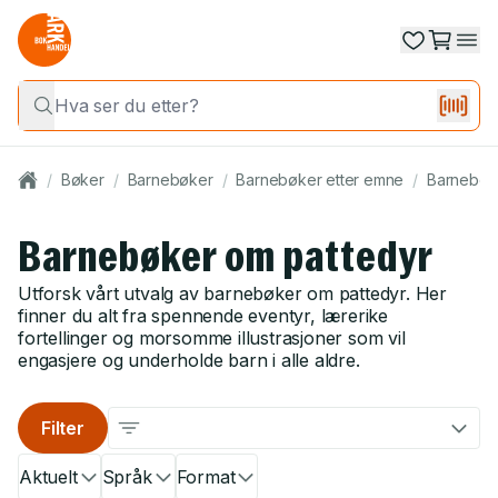
/
Bøker
/
Barnebøker
/
Barnebøker etter emne
/
Barnebøke
Barnebøker om pattedyr
Utforsk vårt utvalg av barnebøker om pattedyr. Her
finner du alt fra spennende eventyr, lærerike
fortellinger og morsomme illustrasjoner som vil
engasjere og underholde barn i alle aldre.
Filter
Aktuelt
Språk
Format