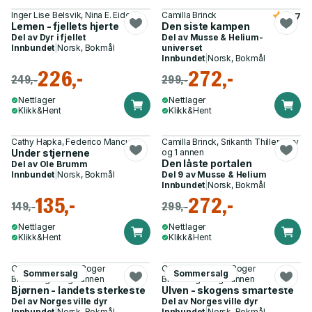
Inger Lise Belsvik, Nina E. Eide
Camilla Brinck
4.7
Lemen - fjellets hjerte
Den siste kampen
Del av
Dyr i fjellet
Del av
Musse & Helium-
Innbundet
|
Norsk, Bokmål
universet
Innbundet
|
Norsk, Bokmål
226,-
272,-
249,-
299,-
Nettlager
Nettlager
Klikk&Hent
Klikk&Hent
Cathy Hapka, Federico Mancuso
Camilla Brinck, Srikanth ThiIlenkery
Under stjernene
og 1 annen
Den låste portalen
Del av
Ole Brumm
Innbundet
|
Norsk, Bokmål
Del 9 av
Musse & Helium
Innbundet
|
Norsk, Bokmål
135,-
272,-
149,-
299,-
Nettlager
Nettlager
Klikk&Hent
Klikk&Hent
Ole Mathismoen, Roger
Ole Mathismoen, Roger
Sommersalg
Sommersalg
Brendhagen og 1 annen
Brendhagen og 1 annen
Bjørnen - landets sterkeste
Ulven - skogens smarteste
Del av
Norges ville dyr
Del av
Norges ville dyr
Innbundet
|
Norsk, Bokmål
Innbundet
|
Norsk, Bokmål