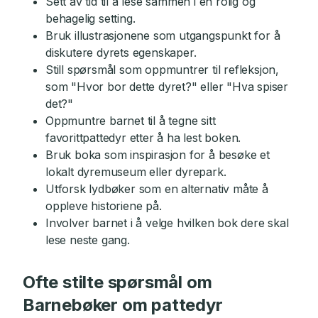
Sett av tid til å lese sammen i en rolig og
behagelig setting.
Bruk illustrasjonene som utgangspunkt for å
diskutere dyrets egenskaper.
Still spørsmål som oppmuntrer til refleksjon,
som "Hvor bor dette dyret?" eller "Hva spiser
det?"
Oppmuntre barnet til å tegne sitt
favorittpattedyr etter å ha lest boken.
Bruk boka som inspirasjon for å besøke et
lokalt dyremuseum eller dyrepark.
Utforsk lydbøker som en alternativ måte å
oppleve historiene på.
Involver barnet i å velge hvilken bok dere skal
lese neste gang.
Ofte stilte spørsmål om
Barnebøker om pattedyr