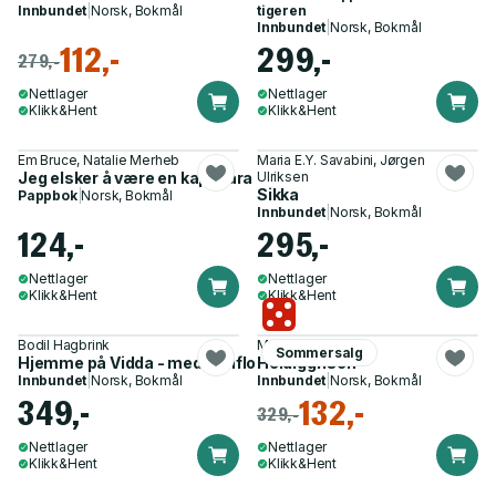
Innbundet
|
Norsk, Bokmål
tigeren
Innbundet
|
Norsk, Bokmål
112,-
299,-
279,-
Nettlager
Nettlager
Klikk&Hent
Klikk&Hent
Em Bruce, Natalie Merheb
Maria E.Y. Savabini, Jørgen
Jeg elsker å være en kapybara
Ulriksen
Sikka
Pappbok
|
Norsk, Bokmål
Innbundet
|
Norsk, Bokmål
124,-
295,-
Nettlager
Nettlager
Klikk&Hent
Klikk&Hent
Bodil Hagbrink
Monia Nilsen
Sommersalg
Hjemme på Vidda - med reinflokken på flyttefot
Heldiggrisen
Innbundet
|
Norsk, Bokmål
Innbundet
|
Norsk, Bokmål
349,-
132,-
329,-
Nettlager
Nettlager
Klikk&Hent
Klikk&Hent