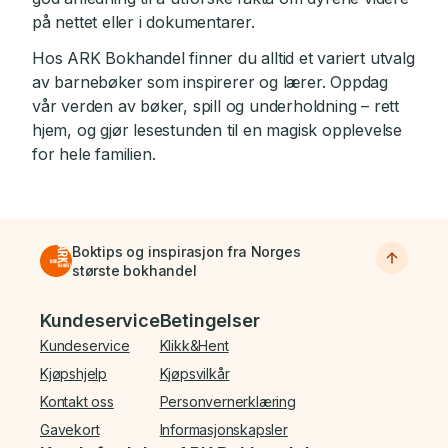
på nettet eller i dokumentarer.
Hos ARK Bokhandel finner du alltid et variert utvalg
av barnebøker som inspirerer og lærer. Oppdag
vår verden av bøker, spill og underholdning – rett
hjem, og gjør lesestunden til en magisk opplevelse
for hele familien.
Boktips og inspirasjon fra Norges
største bokhandel
Bunnmeny
Kundeservice
Betingelser
Kundeservice
Klikk&Hent
Kjøpshjelp
Kjøpsvilkår
Kontakt oss
Personvernerklæring
Gavekort
Informasjonskapsler