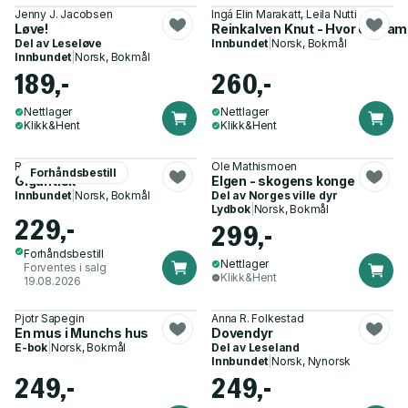
Jenny J. Jacobsen
Ingá Elin Marakatt, Leila Nutti
Løve!
Reinkalven Knut - Hvor er ma
Del av
Leseløve
Innbundet
|
Norsk, Bokmål
Innbundet
|
Norsk, Bokmål
189,-
260,-
Nettlager
Nettlager
Klikk&Hent
Klikk&Hent
Rob Biddulph
Ole Mathismoen
Forhåndsbestill
Gigantisk
Elgen - skogens konge
Innbundet
|
Norsk, Bokmål
Del av
Norges ville dyr
Lydbok
|
Norsk, Bokmål
229,-
299,-
Forhåndsbestill
Nettlager
Forventes i salg
Klikk&Hent
19.08.2026
Pjotr Sapegin
Anna R. Folkestad
En mus i Munchs hus
Dovendyr
E-bok
|
Norsk, Bokmål
Del av
Leseland
Innbundet
|
Norsk, Nynorsk
249,-
249,-