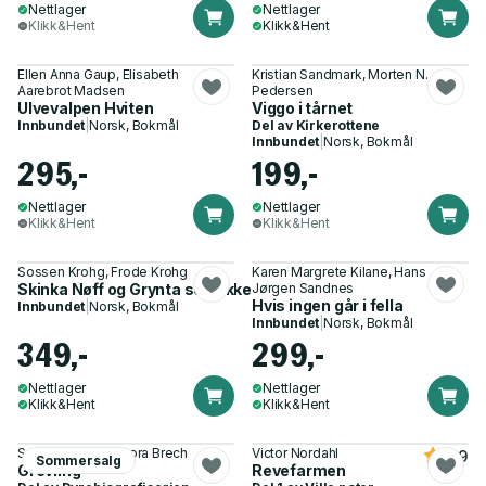
Nettlager
Nettlager
Klikk&Hent
Klikk&Hent
Ellen Anna Gaup, Elisabeth
Kristian Sandmark, Morten N.
Aarebrot Madsen
Pedersen
Ulvevalpen Hviten
Viggo i tårnet
Innbundet
|
Norsk, Bokmål
Del av
Kirkerottene
Innbundet
|
Norsk, Bokmål
295,-
199,-
Nettlager
Nettlager
Klikk&Hent
Klikk&Hent
Sossen Krohg, Frode Krohg
Karen Margrete Kilane, Hans
Skinka Nøff og Grynta som ikke ville bli julebord
Jørgen Sandnes
Hvis ingen går i fella
Innbundet
|
Norsk, Bokmål
Innbundet
|
Norsk, Bokmål
349,-
299,-
Nettlager
Nettlager
Klikk&Hent
Klikk&Hent
Synnøve Borge, Nora Brech
Victor Nordahl
4.9
Sommersalg
Grevling
Revefarmen