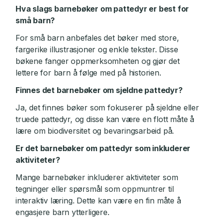
Hva slags barnebøker om pattedyr er best for
små barn?
For små barn anbefales det bøker med store,
fargerike illustrasjoner og enkle tekster. Disse
bøkene fanger oppmerksomheten og gjør det
lettere for barn å følge med på historien.
Finnes det barnebøker om sjeldne pattedyr?
Ja, det finnes bøker som fokuserer på sjeldne eller
truede pattedyr, og disse kan være en flott måte å
lære om biodiversitet og bevaringsarbeid på.
Er det barnebøker om pattedyr som inkluderer
aktiviteter?
Mange barnebøker inkluderer aktiviteter som
tegninger eller spørsmål som oppmuntrer til
interaktiv læring. Dette kan være en fin måte å
engasjere barn ytterligere.