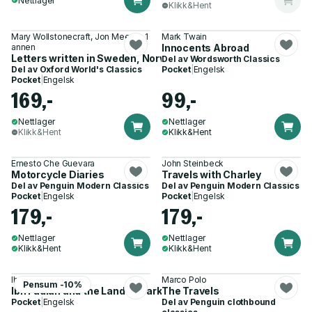
Nettlager
Klikk&Hent
Mary Wollstonecraft, Jon Mee og 1
Mark Twain
annen
Innocents Abroad
Letters written in Sweden, Norway, and Denmark
Del av
Wordsworth Classics
Del av
Oxford World's Classics
Pocket
|
Engelsk
Pocket
|
Engelsk
169,-
99,-
Nettlager
Nettlager
Klikk&Hent
Klikk&Hent
Ernesto Che Guevara
John Steinbeck
Motorcycle Diaries
Travels with Charley
Del av
Penguin Modern Classics
Del av
Penguin Modern Classics
Pocket
|
Engelsk
Pocket
|
Engelsk
179,-
179,-
Nettlager
Nettlager
Klikk&Hent
Klikk&Hent
Ibn Fadlan
Marco Polo
Pensum -10%
Ibn Fadlan and the Land of Darkness
The Travels
Pocket
|
Engelsk
Del av
Penguin clothbound