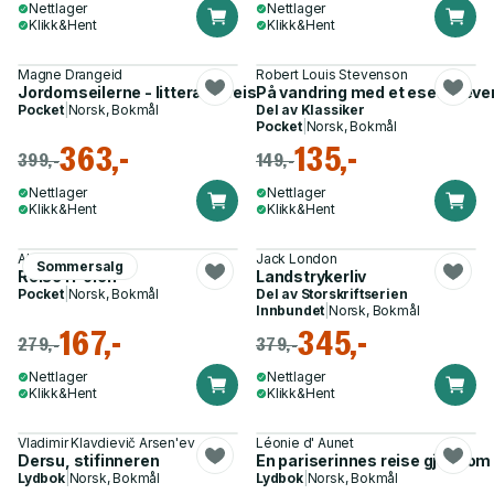
Nettlager
Nettlager
Klikk&Hent
Klikk&Hent
Magne Drangeid
Robert Louis Stevenson
Jordomseilerne - litterære reiser i naturkultur
På vandring med et esel i Cev
Pocket
|
Norsk, Bokmål
Del av
Klassiker
Pocket
|
Norsk, Bokmål
363,-
135,-
399,-
149,-
Nettlager
Nettlager
Klikk&Hent
Klikk&Hent
Alfred Döblin
Jack London
Sommersalg
Reise i Polen
Landstrykerliv
Pocket
|
Norsk, Bokmål
Del av
Storskriftserien
Innbundet
|
Norsk, Bokmål
167,-
345,-
279,-
379,-
Nettlager
Nettlager
Klikk&Hent
Klikk&Hent
Vladimir Klavdievič Arsen'ev
Léonie d' Aunet
Dersu, stifinneren
En pariserinnes reise gjennom
Lydbok
|
Norsk, Bokmål
Lydbok
|
Norsk, Bokmål