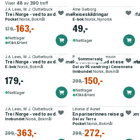
Viser
48
av
390
treff
J.A. Lees, W. J. Clutterbuck
Arne Garborg
Tre i Norge - ved to av dem : med 59 trestikk gravert etter for
Reiseskildringar
Pocket
|
Norsk, Bokmål
E-bok
|
Norsk, Nynorsk
163,-
49,-
179,-
Nettlager
Nettlager
Klikk&Hent
J.A. Lees, W. J. Clutterbuck
Robert Louis Stevenson
Sommersalg
Tre i Norge - ved to av dem : med 59 trestikk gravert etter for
På vandring med et esel i Cev
E-bok
|
Norsk, Bokmål
Del av
På vandring i Cevennene
Innbundet
|
Norsk, Bokmål
179,-
150,-
299,-
Nettlager
Nettlager
Klikk&Hent
J.A. Lees, W. J. Clutterbuck
Léonie d' Aunet
Tre i Norge - ved to av dem
En pariserinnes reise gjennom
Innbundet
|
Norsk, Bokmål
Del av
Terra
Pocket
|
Norsk, Bokmål
363,-
272,-
399,-
299,-