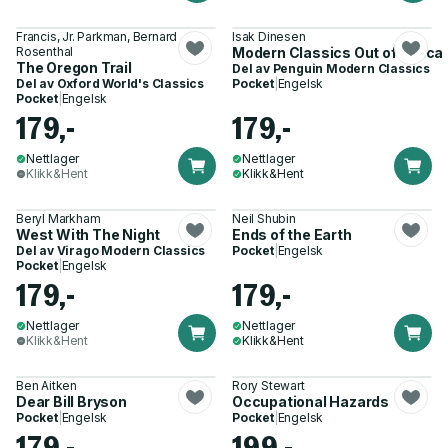
Francis, Jr. Parkman, Bernard
Isak Dinesen
Rosenthal
Modern Classics Out of Africa
The Oregon Trail
Del av
Penguin Modern Classics
Del av
Oxford World's Classics
Pocket
|
Engelsk
Pocket
|
Engelsk
179,-
179,-
Nettlager
Nettlager
Klikk&Hent
Klikk&Hent
Beryl Markham
Neil Shubin
West With The Night
Ends of the Earth
Del av
Virago Modern Classics
Pocket
|
Engelsk
Pocket
|
Engelsk
179,-
179,-
Nettlager
Nettlager
Klikk&Hent
Klikk&Hent
Ben Aitken
Rory Stewart
Dear Bill Bryson
Occupational Hazards
Pocket
|
Engelsk
Pocket
|
Engelsk
179,-
199,-