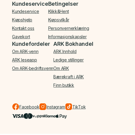
Bunnmeny
Kundeservice
Betingelser
Kundeservice
Klikk&Hent
Kjøpshjelp
Kjøpsvilkår
Kontakt oss
Personvernerklæring
Gavekort
Informasjonskapsler
Kundefordeler
ARK Bokhandel
Om ARK-venn
ARK Innhold
ARK leseapp
Ledige stillinger
Om ARK-bedriftsvenn
Om ARK
Bærekraft i ARK
Finn butikk
Facebook
Instagram
TikTok