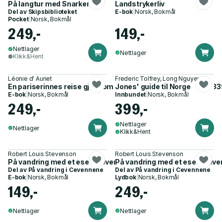
På langtur med Snarken
Landstrykerliv
Del av
Skipsbiblioteket
E-bok
|
Norsk, Bokmål
Pocket
|
Norsk, Bokmål
249,-
149,-
Nettlager
Nettlager
Klikk&Hent
Léonie d' Aunet
Frederic Tolfrey, Long Nguyen
En pariserinnes reise gjennom Norge til Spitsbergen anno 18
Jones' guide til Norge
E-bok
|
Norsk, Bokmål
Innbundet
|
Norsk, Bokmål
249,-
399,-
Nettlager
Nettlager
Klikk&Hent
Robert Louis Stevenson
Robert Louis Stevenson
På vandring med et esel i Cevennene
På vandring med et esel i Cev
Del av
På vandring i Cevennene
Del av
På vandring i Cevennene
E-bok
|
Norsk, Bokmål
Lydbok
|
Norsk, Bokmål
149,-
249,-
Nettlager
Nettlager