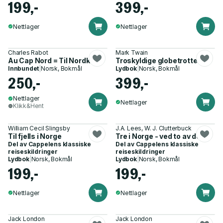
199,-
399,-
Nettlager
Nettlager
Charles Rabot
Mark Twain
Au Cap Nord = Til Nordkapp
Troskyldige globetrottere
Innbundet
|
Norsk, Bokmål
Lydbok
|
Norsk, Bokmål
250,-
399,-
Nettlager
Nettlager
Klikk&Hent
William Cecil Slingsby
J.A. Lees, W. J. Clutterbuck
Til fjells i Norge
Tre i Norge - ved to av dem
Del av
Cappelens klassiske
Del av
Cappelens klassiske
reiseskildringer
reiseskildringer
Lydbok
|
Norsk, Bokmål
Lydbok
|
Norsk, Bokmål
199,-
199,-
Nettlager
Nettlager
Jack London
Jack London