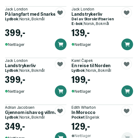
Jack London
Jack London
På langfart med Snarken
Landstrykerliv
Lydbok
|
Norsk, Bokmål
Del av
Storskriftserien
E-bok
|
Norsk, Bokmål
399,-
139,-
Nettlager
Nettlager
Jack London
Karel Čapek
Landstrykerliv
En reise til Norden
Lydbok
|
Norsk, Bokmål
Lydbok
|
Norsk, Bokmål
399,-
199,-
Nettlager
Nettlager
Adrian Jacobsen
Edith Wharton
Gjennom ishav og villmark
In Morocco
Lydbok
|
Norsk, Bokmål
Pocket
|
Engelsk
349,-
129,-
Nettlager