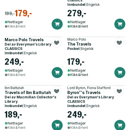
classics
Innbundet
|
Engelsk
179,-
279,-
199,-
Nettlager
Nettlager
Klikk&Hent
Klikk&Hent
Marco Polo Travels
Marco Polo
The Travels
Del av
Everyman's Library
CLASSICS
Pocket
|
Engelsk
Innbundet
|
Engelsk
249,-
179,-
Nettlager
Nettlager
Klikk&Hent
Klikk&Hent
Ibn Battutah
Lord Byron, Fiona Stafford
Travels of Ibn Battutah
Byron''s Travels
Del av
Macmillan Collector's
Del av
Everyman's Library
Library
CLASSICS
Innbundet
|
Engelsk
Innbundet
|
Engelsk
189,-
249,-
Nettlager
Nettlager
Klikk&Hent
Klikk&Hent