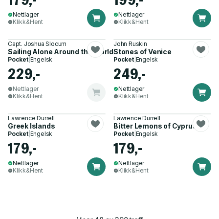
Nettlager
Nettlager
Klikk&Hent
Klikk&Hent
Capt. Joshua Slocum
John Ruskin
Sailing Alone Around the World
Stones of Venice
Pocket
|
Engelsk
Pocket
|
Engelsk
229,-
249,-
Nettlager
Nettlager
Klikk&Hent
Klikk&Hent
Lawrence Durrell
Lawrence Durrell
Greek Islands
Bitter Lemons of Cyprus
Pocket
|
Engelsk
Pocket
|
Engelsk
179,-
179,-
Nettlager
Nettlager
Klikk&Hent
Klikk&Hent