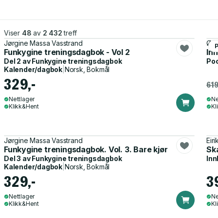
Viser
48
av
2 432
treff
Jørgine Massa Vasstrand
Øyv
Funkygine treningsdagbok - Vol 2
Inn
Del 2 av
Funkygine treningsdagbok
Po
Kalender/dagbok
|
Norsk, Bokmål
329,-
619
Nettlager
Ne
Klikk&Hent
Kl
Jørgine Massa Vasstrand
Eir
Funkygine treningsdagbok. Vol. 3. Bare kjør
Ska
Del 3 av
Funkygine treningsdagbok
Inn
Kalender/dagbok
|
Norsk, Bokmål
329,-
3
Nettlager
Ne
Klikk&Hent
Kl