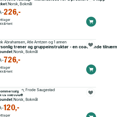
cket
|
Norsk, Bokmål
226,-
,-
ttlager
ikk&Hent
nk Abrahamsen, Atle Arntzen og 1 annen
rsonlig trener og gruppeinstruktør - en coachende tilnær
bundet
|
Norsk, Bokmål
726,-
,-
ttlager
ikk&Hent
rt Ingebrigtsen, Frode Saugestad
Sommersalg
erts metode
bundet
|
Norsk, Bokmål
120,-
,-
ttlager