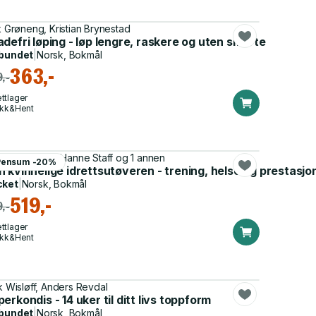
ik Grøneng, Kristian Brynestad
 3 til 42 kilometer
defri løping - løp lengre, raskere og uten smerte
bundet
|
Norsk, Bokmål
363,-
,-
ttlager
ikk&Hent
o Strøm Solli, Hanne Staff og 1 annen
Pensum -20%
 kvinnelige idrettsutøveren - trening, helse og prestasjo
cket
|
Norsk, Bokmål
519,-
,-
ttlager
ikk&Hent
ik Wisløff, Anders Revdal
erkondis - 14 uker til ditt livs toppform
bundet
|
Norsk, Bokmål