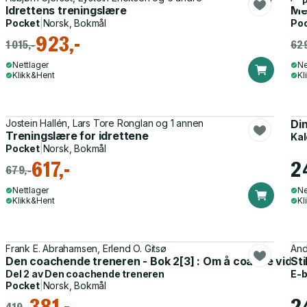
Idrettens treningslære
Me
Pocket
|
Norsk, Bokmål
Po
923,-
1 015,-
629
Nettlager
Ne
Klikk&Hent
Kl
Jostein Hallén, Lars Tore Ronglan og 1 annen
Di
Treningslære for idrettene
Kal
Pocket
|
Norsk, Bokmål
617,-
2
679,-
Nettlager
Ne
Klikk&Hent
Kl
Frank E. Abrahamsen, Erlend O. Gitsø
And
Den coachende treneren - Bok 2[3] : Om å coache vide
Sti
Del 2 av
Den coachende treneren
E-
Pocket
|
Norsk, Bokmål
381,-
2
419,-