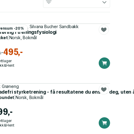
ind Sandbakk, Silvana Bucher Sandbakk
Pensum -20%
føring i treningsfysiologi
cket
|
Norsk, Bokmål
495,-
,-
ttlager
ikk&Hent
ik Grøneng
defri styrketrening - få resultatene du ønsker deg, uten å
bundet
|
Norsk, Bokmål
99,-
ttlager
ikk&Hent