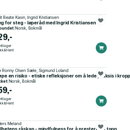
it Beate Kasin, Ingrid Kristiansen
 3 til 42 kilometer
g for steg - løperåd med Ingrid Kristiansen
bundet
|
Norsk, Bokmål
29,-
ttlager
ikk&Hent
 Ronny Olsen Sæle, Sigmund Loland
øpe en risiko - etiske refleksjoner om å lede praksis i kropps
cket
|
Norsk, Bokmål
59,-
ttlager
ikk&Hent
ers Meland
llhetens råskap - mindfulness for å prestere på topp