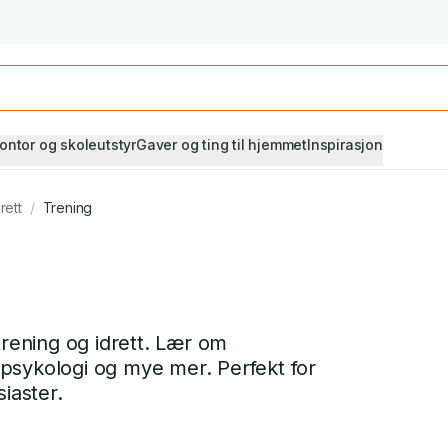
Studiestart! Alle* pensumbøker -20%
Se utvalget her
ontor og skoleutstyr
Gaver og ting til hjemmet
Inspirasjon
rett
/
Trening
trening og idrett. Lær om
tspsykologi og mye mer. Perfekt for
iaster.