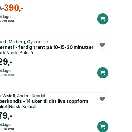
390,-
,-
ttlager
ikk&Hent
se L. Matberg, Øystein Lie
jernet! - ferdig trent på 10-15-20 minutter
bok
|
Norsk, Bokmål
29,-
ttlager
ikk&Hent
ik Wisløff, Anders Revdal
erkondis - 14 uker til ditt livs toppform
cket
|
Norsk, Bokmål
79,-
ttlager
ikk&Hent