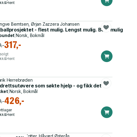
ikk&Hent
 Ingve Berntsen, Ørjan Zazzera Johansen
ballprosjektet - flest mulig. Lengst mulig. Best mulig
bundet
|
Norsk, Bokmål
317,-
,-
solgt
ikk&Hent
rik Herrebrøden
g sanking
idrettsutøvere som søkte hjelp - og fikk det
cket
|
Norsk, Bokmål
426,-
,-
ttlager
ikk&Hent
-Katrin Stensdotter, Håvard Østerås