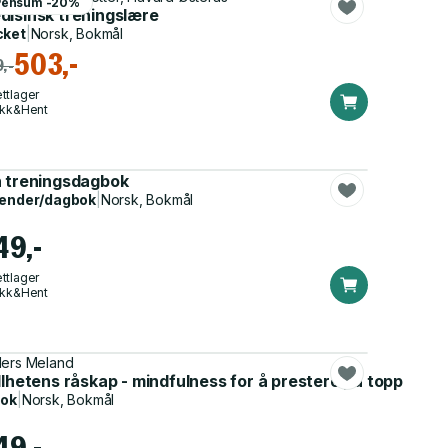
Pensum -20%
disinsk treningslære
cket
|
Norsk, Bokmål
503,-
,-
ttlager
ikk&Hent
n treningsdagbok
ender/dagbok
|
Norsk, Bokmål
49,-
ttlager
ikk&Hent
ers Meland
rekomne
llhetens råskap - mindfulness for å prestere på topp
bok
|
Norsk, Bokmål
49,-