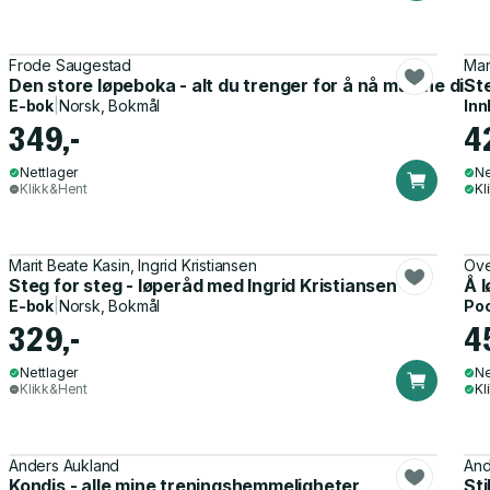
Frode Saugestad
Mar
Den store løpeboka - alt du trenger for å nå målene din på
Ste
E-bok
|
Norsk, Bokmål
Inn
349,-
4
Nettlager
Ne
Klikk&Hent
Kl
Marit Beate Kasin, Ingrid Kristiansen
Ove
Steg for steg - løperåd med Ingrid Kristiansen
Å l
E-bok
|
Norsk, Bokmål
Po
329,-
4
Nettlager
Ne
Klikk&Hent
Kl
Anders Aukland
And
Kondis - alle mine treningshemmeligheter
Sti