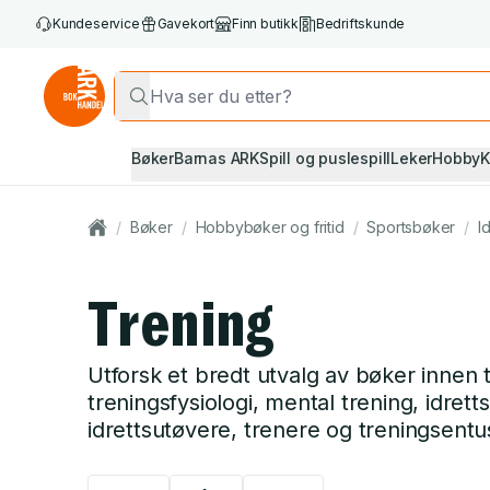
Kundeservice
Gavekort
Finn butikk
Bedriftskunde
Bøker
Barnas ARK
Spill og puslespill
Leker
Hobby
K
/
Bøker
/
Hobbybøker og fritid
/
Sportsbøker
/
Id
Trening
Utforsk et bredt utvalg av bøker innen 
treningsfysiologi, mental trening, idret
idrettsutøvere, trenere og treningsentus