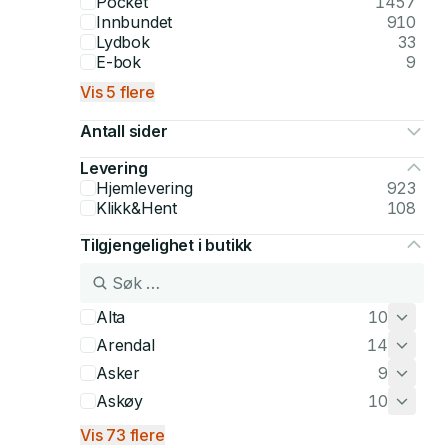
Pocket
1457
Innbundet
910
Lydbok
33
E-bok
9
Vis 5 flere
Antall sider
Levering
Hjemlevering
923
Klikk&Hent
108
Tilgjengelighet i butikk
Alta
10
Arendal
14
Asker
9
Askøy
10
Vis 73 flere