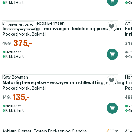
Klikk&Hent
Kl
Elsa Kristiansen, Hedda Berntsen
Alf
Pensum -20%
Idrettspsykologi - motivasjon, ledelse og prestasjon
Fot
Pocket
|
Norsk, Bokmål
Inn
375,-
469,-
349
Nettlager
Ut
Klikk&Hent
Kl
Katy Bowman
Hen
Naturlig bevegelse - essayer om stillesitting, stabling o
Ti 
Pocket
|
Norsk, Bokmål
Po
135,-
149,-
469
Nettlager
Ne
Klikk&Hent
Kl
Asbjørn Gjerset, Eystein Enoksen og 6 andre
Ann
4.7