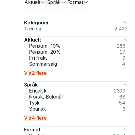
Aktuelt
Språk
Format
Kategorier
Trening
2 432
Aktuelt
Pensum -10%
283
Pensum -20%
17
Fri frakt
9
Sommersalg
4
Vis 2 flere
Språk
Engelsk
2300
Norsk, Bokmål
68
Tysk
54
Spansk
3
Vis 4 flere
Format