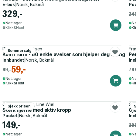
E-bok
|
Norsk, Bokmål
Po
329,-
249
Nettlager
Ne
Klikk&Hent
Kl
Rita Helen Simonsen
Fra
Sommersalg
Kom i form - 60 enkle øvelser som hjelper deg i gang
Pe
Innbundet
|
Norsk, Bokmål
Inn
59,-
99,-
799
Nettlager
Ne
Klikk&Hent
Kl
Ole Petter Hjelle, Line Wiel
Gje
Sjekk prisen
Sterk hjerne med aktiv kropp
Gj
Pocket
|
Norsk, Bokmål
Inn
149,-
399
Nettlager
Ne