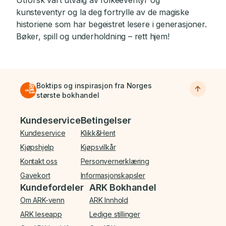
Utforsk vårt utvalg av folkeeventyr og
kunsteventyr og la deg fortrylle av de magiske
historiene som har begeistret lesere i generasjoner.
Bøker, spill og underholdning – rett hjem!
Boktips og inspirasjon fra Norges
største bokhandel
Bunnmeny
Kundeservice
Betingelser
Kundeservice
Klikk&Hent
Kjøpshjelp
Kjøpsvilkår
Kontakt oss
Personvernerklæring
Gavekort
Informasjonskapsler
Kundefordeler
ARK Bokhandel
Om ARK-venn
ARK Innhold
ARK leseapp
Ledige stillinger