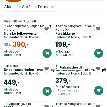
Aktuelt
Språk
Format
Viser
48
av
108
treff
P. Chr. Asbjørnsen, Jørgen Moe og
Thomas Korsgaard, Karla Nor
4 andre
Holmbäck
Norske folkeeventyr
Fyrstikkene
Innbundet
|
Norsk, Bokmål
Innbundet
|
Norsk, Bokmål
390,-
199,-
429,-
Nettlager
Nettlager
Klikk&Hent
Klikk&Hent
Lars Dahle
Thomas Korsgaard
Forhåndsbestill
Under tamarinden - eventyr og legender fra det førkoloniale
Gutten som gikk i ett med tape
Innbundet
|
Norsk, Bokmål
Innbundet
|
Norsk, Bokmål
379,-
449,-
Forhåndsbestill
Nettlager
Forventes i salg
Klikk&Hent
21.09.2026
Tor Åge Bringsværd
Thomas Korsgaard, Karla Nor