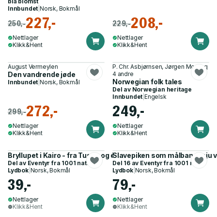
blå blomst
Innbundet
|
Norsk, Bokmål
227,-
208,-
250,-
229,-
Nettlager
Nettlager
Klikk&Hent
Klikk&Hent
August Vermeylen
P. Chr. Asbjørnsen, Jørgen Moe og
Den vandrende jøde
4 andre
Norwegian folk tales
Innbundet
|
Norsk, Bokmål
Del av
Norwegian heritage
Innbundet
|
Engelsk
272,-
249,-
299,-
Nettlager
Nettlager
Klikk&Hent
Klikk&Hent
Bryllupet i Kairo - fra Tusen og én natt
Slavepiken som målbandt sju v
Del av
Eventyr fra 1001 natt
Del 16 av
Eventyr fra 1001 natt
Lydbok
|
Norsk, Bokmål
Lydbok
|
Norsk, Bokmål
39,-
79,-
Nettlager
Nettlager
Klikk&Hent
Klikk&Hent