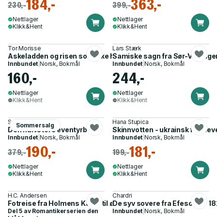
184,-
363,-
230,-
399,-
Nettlager
Nettlager
Klikk&Hent
Klikk&Hent
Tor Morisse
Lars Stærk
Askeladden og risen som ikke hadde noe hjerte på seg
Samiske sagn fra Sør-Varange
Innbundet
|
Norsk, Bokmål
Innbundet
|
Norsk, Bokmål
160,-
244,-
Nettlager
Nettlager
Klikk&Hent
Klikk&Hent
Sara Li Stensrud
Hana Stupica
Sommersalg
Den halvstore eventyrboka
Skinnvotten - ukrainsk folkeev
Innbundet
|
Norsk, Bokmål
Innbundet
|
Norsk, Bokmål
190,-
181,-
379,-
199,-
Nettlager
Nettlager
Klikk&Hent
Klikk&Hent
H.C. Andersen
Chardri
Fotreise fra Holmens Kanal til østpynten av Amager i årene 1
De syv sovere fra Efesos
Del 5 av
Romantikerserien den
Innbundet
|
Norsk, Bokmål