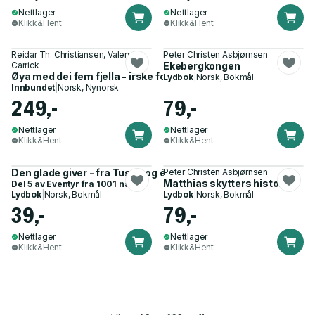
Nettlager
Nettlager
Klikk&Hent
Klikk&Hent
Reidar Th. Christiansen, Valery
Peter Christen Asbjørnsen
Carrick
Ekebergkongen
Øya med dei fem fjella - irske folkeeventyr
Lydbok
|
Norsk, Bokmål
Innbundet
|
Norsk, Nynorsk
249,-
79,-
Nettlager
Nettlager
Klikk&Hent
Klikk&Hent
Den glade giver - fra Tusen og én natt
Peter Christen Asbjørnsen
Matthias skytters historier
Del 5 av
Eventyr fra 1001 natt
Lydbok
|
Norsk, Bokmål
Lydbok
|
Norsk, Bokmål
39,-
79,-
Nettlager
Nettlager
Klikk&Hent
Klikk&Hent