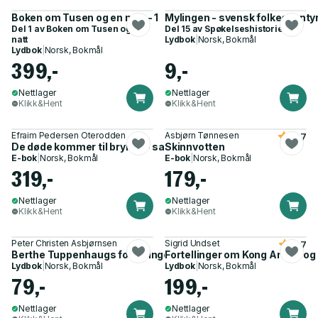
Boken om Tusen og en natt - 1
Mylingen - svensk folkeeventy
Del 1 av
Boken om Tusen og en
Del 15 av
Spøkelseshistorier
natt
Lydbok
|
Norsk, Bokmål
Lydbok
|
Norsk, Bokmål
399,-
9,-
Nettlager
Nettlager
Klikk&Hent
Klikk&Hent
Efraim Pedersen Oterodden
Asbjørn Tønnesen
4.7
De døde kommer til bryllup - samiske fortellinger
Skinnvotten
E-bok
|
Norsk, Bokmål
E-bok
|
Norsk, Bokmål
319,-
179,-
Nettlager
Nettlager
Klikk&Hent
Klikk&Hent
Peter Christen Asbjørnsen
Sigrid Undset
3.7
Berthe Tuppenhaugs fortellinger
Fortellinger om Kong Arthur og
Lydbok
|
Norsk, Bokmål
Lydbok
|
Norsk, Bokmål
79,-
199,-
Nettlager
Nettlager