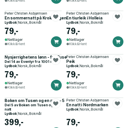
Klikk&Hent
Klikk&Hent
Peter Christen Asbjørnsen
Peter Christen Asbjørnsen
En sommernatt på Krokskogen
En tiurleik i Holleia
Lydbok
|
Norsk, Bokmål
Lydbok
|
Norsk, Bokmål
79,-
79,-
Nettlager
Nettlager
Klikk&Hent
Klikk&Hent
Nysjerrighetens lønn - fra Tusen og én natt
Peter Christen Asbjørnsen
Peik
Del 14 av
Eventyr fra 1001 natt
Lydbok
|
Norsk, Bokmål
Lydbok
|
Norsk, Bokmål
79,-
79,-
Nettlager
Nettlager
Klikk&Hent
Klikk&Hent
Boken om Tusen og en natt - 5
Peter Christen Asbjørnsen
En natt i Nordmarken
Del 5 av
Boken om Tusen og en
natt
Lydbok
|
Norsk, Bokmål
Lydbok
|
Norsk, Bokmål
399,-
79,-