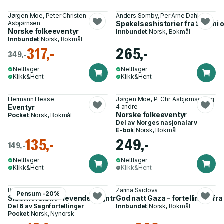
Jørgen Moe, Peter Christen
Anders Somby, Per Arne Dahl
Asbjørnsen
Spøkelseshistorier fra Sápmi o
Norske folkeeventyr
Innbundet
|
Norsk, Bokmål
Innbundet
|
Norsk, Bokmål
317,-
265,-
349,-
Nettlager
Nettlager
Klikk&Hent
Klikk&Hent
Hermann Hesse
Jørgen Moe, P. Chr. Asbjørnsen og
Eventyr
4 andre
Norske folkeeventyr
Pocket
|
Norsk, Bokmål
Del av
Norges nasjonalarv
E-bok
|
Norsk, Bokmål
135,-
249,-
149,-
Nettlager
Nettlager
Klikk&Hent
Klikk&Hent
Roald Larsen
Zarina Saidova
Pensum -20%
Skrømt i skrift - levende sagntradisjon fra Nord-Norge
God natt Gaza - fortellinger fr
Del 6 av
Sagnfortellinger
Innbundet
|
Norsk, Bokmål
Pocket
|
Norsk, Nynorsk