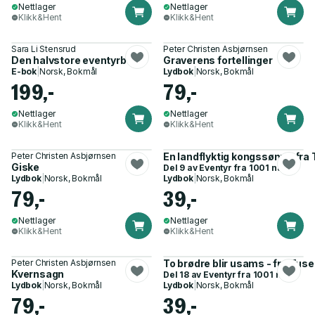
Nettlager
Nettlager
Klikk&Hent
Klikk&Hent
Sara Li Stensrud
Peter Christen Asbjørnsen
Den halvstore eventyrboka
Graverens fortellinger
E-bok
|
Norsk, Bokmål
Lydbok
|
Norsk, Bokmål
199,-
79,-
Nettlager
Nettlager
Klikk&Hent
Klikk&Hent
Peter Christen Asbjørnsen
En landflyktig kongssønn - fra
Giske
Del 9 av
Eventyr fra 1001 natt
Lydbok
|
Norsk, Bokmål
Lydbok
|
Norsk, Bokmål
79,-
39,-
Nettlager
Nettlager
Klikk&Hent
Klikk&Hent
Peter Christen Asbjørnsen
To brødre blir usams - fra Tuse
Kvernsagn
Del 18 av
Eventyr fra 1001 natt
Lydbok
|
Norsk, Bokmål
Lydbok
|
Norsk, Bokmål
79,-
39,-