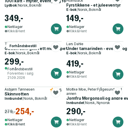
1001 katt - myter, eventyr og folketro
Holmbäck
Fyrstikkene - et juleeventyr
Lydbok
|
Norsk, Bokmål
E-bok
|
Norsk, Bokmål
349,-
149,-
Nettlager
Nettlager
Klikk&Hent
Klikk&Hent
Thomas Korsgaard
Lars Dahle
Forhåndsbestill
Gutten som gikk i ett med tapetet
Under tamarinden - eventyr og
E-bok
|
Norsk, Bokmål
E-bok
|
Norsk, Bokmål
299,-
419,-
Forhåndsbestill
Nettlager
Forventes i salg
Klikk&Hent
21.09.2026
Asbjørn Tønnesen
Moltke Moe, Peter Fjågesund og 1
4.6
Skinnvotten
annen
Jomfru Morgonsoli og andre even
Innbundet
|
Norsk, Bokmål
Innbundet
|
Norsk, Nynorsk
254,-
290,-
279,-
Nettlager
Nettlager
Klikk&Hent
Klikk&Hent