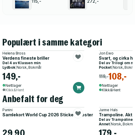
115,-
272,-
Populært i samme kategori
Helena Bross
Jon Ewo
Verdens fineste briller
Svart, og cirka hv
Del 4 av
Klassen min
Del av
Trilogi om m
Lydbok
|
Norsk, Bokmål
Pocket
|
Norsk, Bokm
149,-
108,-
119,-
Nettlager
Nettlager
Klikk&Hent
Klikk&Hent
Anbefalt for deg
Panini
Janne Hals
Samlekort World Cup 2026 Sticker Booster
Trampoline. Akti
Del av
Trampoline
Annet
|
Norsk, Bokmå
29,90
179,-