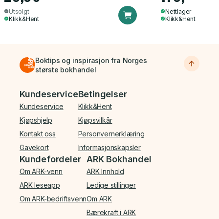
Utsolgt
Nettlager
Klikk&Hent
Klikk&Hent
Boktips og inspirasjon fra Norges
største bokhandel
Bunnmeny
Kundeservice
Betingelser
Kundeservice
Klikk&Hent
Kjøpshjelp
Kjøpsvilkår
Kontakt oss
Personvernerklæring
Gavekort
Informasjonskapsler
Kundefordeler
ARK Bokhandel
Om ARK-venn
ARK Innhold
ARK leseapp
Ledige stillinger
Om ARK-bedriftsvenn
Om ARK
Bærekraft i ARK