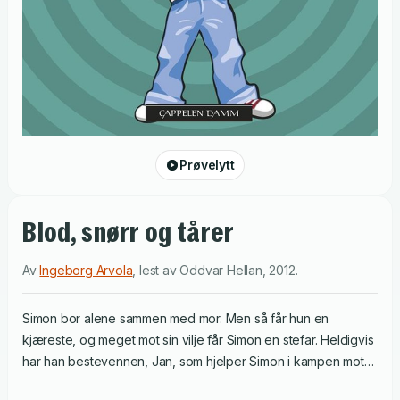
Prøvelytt
Blod, snørr og tårer
Av
Ingeborg Arvola
,
lest av
Oddvar Hellan
,
2012
.
Simon bor alene sammen med mor. Men så får hun en
kjæreste, og meget mot sin vilje får Simon en stefar. Heldigvis
har han bestevennen, Jan, som hjelper Simon i kampen mot
stefar. Plutselig en dag er Jan borte fra skolen. Hva har