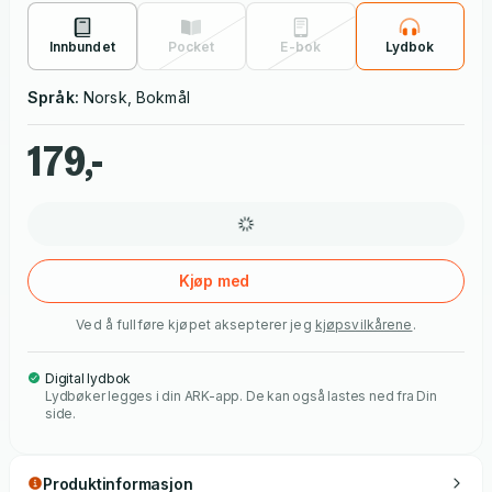
skjedd med ham? Hvordan skal Simon klare å ta knekken på
stefar helt alene?
Innbundet
Pocket
E-bok
Lydbok
Språk:
Norsk, Bokmål
179,-
Kjøp med
Ved å fullføre kjøpet aksepterer jeg
kjøpsvilkårene
.
Digital lydbok
Lydbøker legges i din ARK-app. De kan også lastes ned fra Din
side.
Produktinformasjon