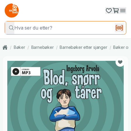
/
Bøker
/
Barnebøker
/
Barnebøker etter sjanger
/
Bøker om 