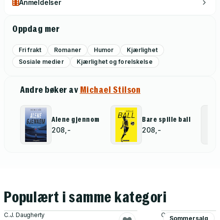
Anmeldelser
Oppdag mer
Fri frakt
Romaner
Humor
Kjærlighet
Sosiale medier
Kjærlighet og forelskelse
Andre bøker av
Michael Stilson
Alene gjennom
Bare spille ball
208,-
208,-
Populært i samme kategori
C.J. Daugherty
C.J. Daugherty
Sommersalg