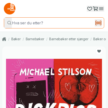
/
Bøker
/
Barnebøker
/
Barnebøker etter sjanger
/
Bøker om 