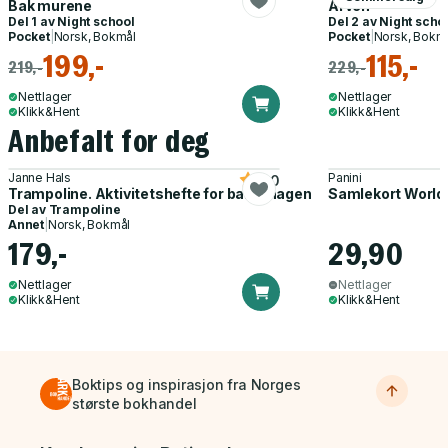
Bak murene
Arven
Del 1 av
Night school
Del 2 av
Night scho
Pocket
|
Norsk, Bokmål
Pocket
|
Norsk, Bokm
199,-
115,-
219,-
229,-
Nettlager
Nettlager
Klikk&Hent
Klikk&Hent
Anbefalt for deg
Janne Hals
Panini
5.0
Trampoline. Aktivitetshefte for barnehagen
Samlekort World
Del av
Trampoline
Annet
|
Norsk, Bokmål
179,-
29,90
Nettlager
Nettlager
Klikk&Hent
Klikk&Hent
Boktips og inspirasjon fra Norges
største bokhandel