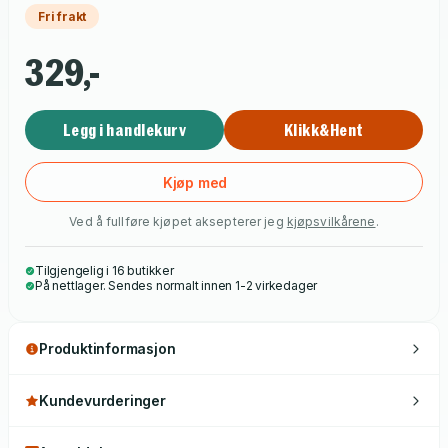
Fri frakt
329,-
Legg i handlekurv
Klikk&Hent
Kjøp med
Ved å fullføre kjøpet aksepterer jeg
kjøpsvilkårene
.
Tilgjengelig i 16 butikker
På nettlager. Sendes normalt innen 1-2 virkedager
Produktinformasjon
Kundevurderinger