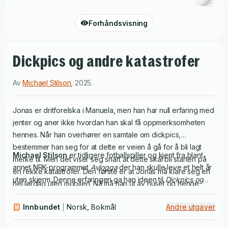
Forhåndsvisning
Dickpics og andre katastrofer
Av
Michael Stilson
,
2025
.
Jonas er dritforelska i Manuela, men han har null erfaring med
jenter og aner ikke hvordan han skal få oppmerksomheten
hennes. Når han overhører en samtale om dickpics,
bestemmer han seg for at dette er veien å gå for å bli lagt
Michael Stilson
er tidligere fotballspiller og kjent fra blant
merke til. Men det viser seg snart at dette skal bli starten på
annet NRK-programmet
Avlogga
der han skulle leve et helt år
en rekke katastrofer. Den første er at Jonas må klare seg en
uten skjerm. Denne erfaringen ga han ideen til
Dickpics og
hel lørdag uten mobilen. Nå må han ut av huset og henge
andre katastrofer
. Han har tidligere utgitt tre romaner for
med den rare kompisen sin, Brutus. Hva skal de finne på uten
ungdom og vunnet flere priser for sitt forfatterskap.
Innbundet
Norsk, Bokmål
Andre utgaver
skjerm? Hva gjør man ute en hel lørdag? Snart venter
katastrofe på katastrofe. Helt til det også skjer et mirakel.