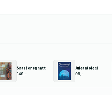
Snart er eg natt
Juleantologi
149,-
99,-