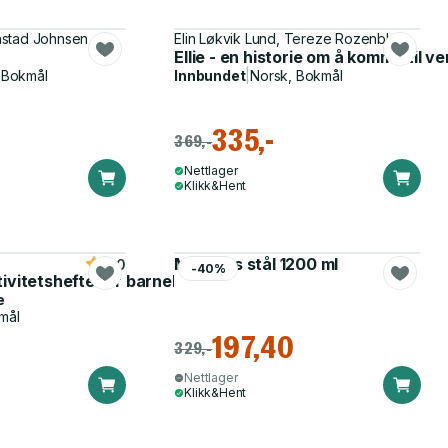
nstad Johnsen
Elin Løkvik Lund, Tereze Rozenblate
Ellie - en historie om å komme til v
 Bokmål
Innbundet
|
Norsk, Bokmål
335,-
369,-
Nettlager
Klikk&Hent
Matboks stål 1200 ml
5.0
-40%
tivitetshefte for barnehagen
e
mål
197,40
329,-
Nettlager
Klikk&Hent