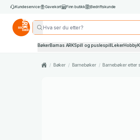
Kundeservice
Gavekort
Finn butikk
Bedriftskunde
Bøker
Barnas ARK
Spill og puslespill
Leker
Hobby
K
/
Bøker
/
Barnebøker
/
Barnebøker etter 