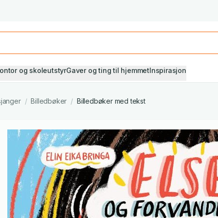
Studiestart! Alle* pensumbøker -20%
Se utvalget her
ontor og skoleutstyr
Gaver og ting til hjemmet
Inspirasjon
sjanger
/
Billedbøker
/
Billedbøker med tekst