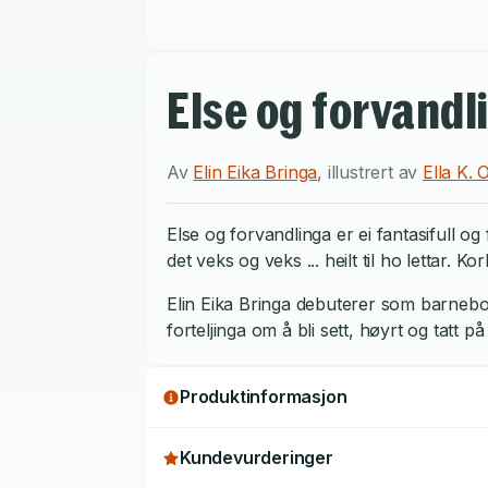
Else og forvandl
Av
Elin Eika Bringa
,
illustrert av
Ella K. 
Else og forvandlinga er ei fantasifull o
det veks og veks ... heilt til ho lettar. Ko
Elin Eika Bringa debuterer som barnebok
forteljinga om å bli sett, høyrt og tatt på
Produktinformasjon
Kundevurderinger