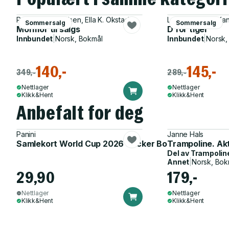
Rebecca Wexelsen, Ella K. Okstad
Lene Ask, Mari Ka
Sommersalg
Sommersalg
Mormor til salgs
D for tiger
Innbundet
|
Norsk, Bokmål
Innbundet
|
Norsk,
140,-
145,-
349,-
289,-
Nettlager
Nettlager
Klikk&Hent
Klikk&Hent
Anbefalt for deg
Panini
Janne Hals
Samlekort World Cup 2026 Sticker Booster
Trampoline. Ak
Del av
Trampolin
Annet
|
Norsk, Bok
29,90
179,-
Nettlager
Nettlager
Klikk&Hent
Klikk&Hent