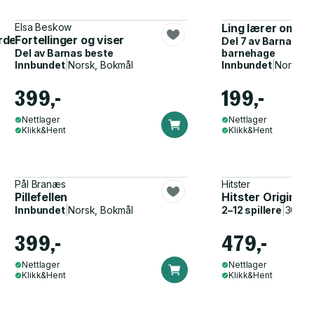
Elsa Beskow
Ling lærer om å 
erden
Fortellinger og viser
Del 7 av
Barna i So
Del av
Barnas beste
barnehage
Innbundet
|
Norsk, Bokmål
Innbundet
|
Norsk, 
399,-
199,-
Nettlager
Nettlager
Klikk&Hent
Klikk&Hent
Pål Branæs
Hitster
Pillefellen
Hitster Original
Innbundet
|
Norsk, Bokmål
2–12 spillere
|
30–60
399,-
479,-
Nettlager
Nettlager
Klikk&Hent
Klikk&Hent