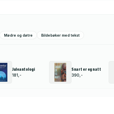
Mødre og døtre
Bildebøker med tekst
Juleantologi
Snart er eg natt
181,-
390,-