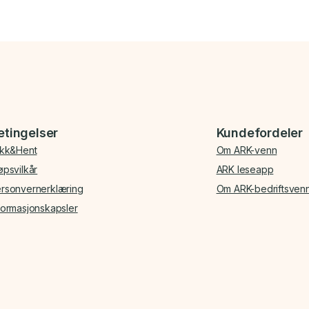
etingelser
Kundefordeler
ikk&Hent
Om ARK-venn
øpsvilkår
ARK leseapp
rsonvernerklæring
Om ARK-bedriftsven
formasjonskapsler