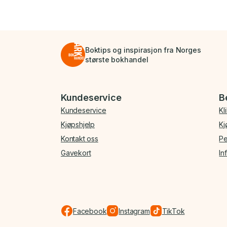
Boktips og inspirasjon fra Norges
største bokhandel
Bunnmeny
Kundeservice
B
Kundeservice
Kl
Kjøpshjelp
Kj
Kontakt oss
Pe
Gavekort
In
Facebook
Instagram
TikTok