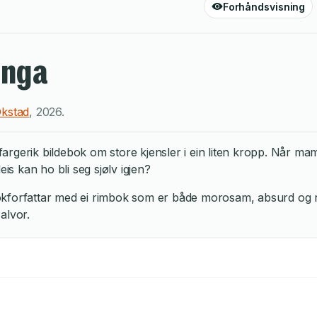
Forhåndsvisning
inga
Okstad
,
2026
.
g fargerik bildebok om store kjensler i ein liten kropp. Når m
rleis kan ho bli seg sjølv igjen?
forfattar med ei rimbok som er både morosam, absurd og røran
 alvor.