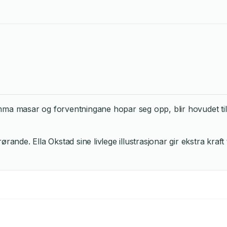
amma masar og forventningane hopar seg opp, blir hovudet til E
de. Ella Okstad sine livlege illustrasjonar gir ekstra kraft