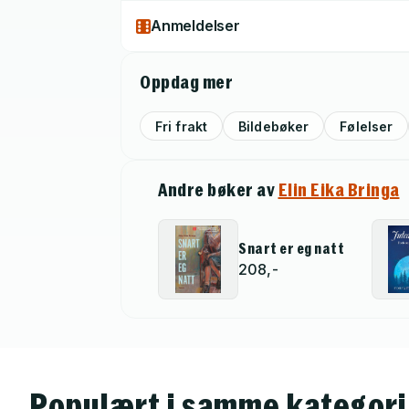
Anmeldelser
Oppdag mer
Fri frakt
Bildebøker
Følelser
Andre bøker av
Elin Eika Bringa
Snart er eg natt
208,-
Populært i samme kategori