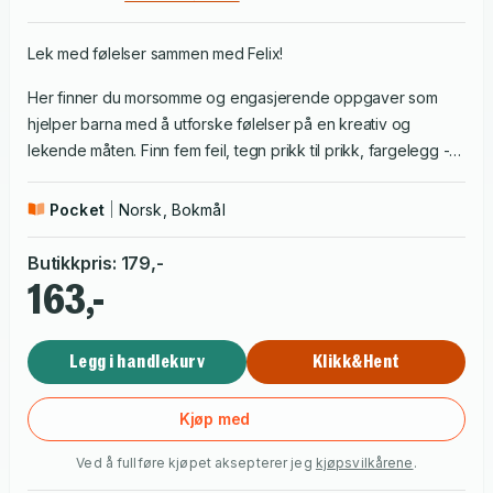
Lek med følelser sammen med Felix!
Her finner du morsomme og engasjerende oppgaver som
hjelper barna med å utforske følelser på en kreativ og
lekende måten. Finn fem feil, tegn prikk til prikk, fargelegg -
og skap din egen følevenn! Og ja, det følger selvfølgelig med
klistremerker. Gøyale aktiviteter uansett hvor du er - hjemme,
Pocket
Norsk, Bokmål
på tur eller på ferie!
Butikkpris
:
179
,-
163,-
Legg i handlekurv
Klikk&Hent
Kjøp med
Ved å fullføre kjøpet aksepterer jeg
kjøpsvilkårene
.