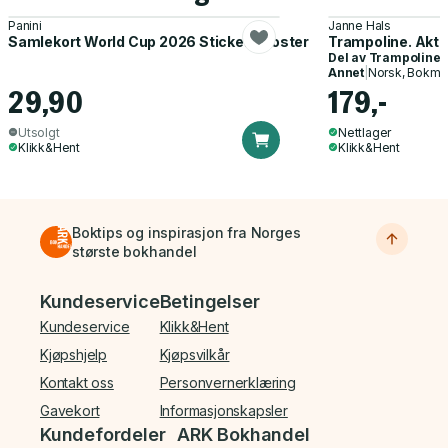
Panini
Janne Hals
Samlekort World Cup 2026 Sticker Booster
Trampoline. Akti
Del av
Trampoline
Annet
|
Norsk, Bokmå
29,90
179,-
Utsolgt
Nettlager
Klikk&Hent
Klikk&Hent
Boktips og inspirasjon fra Norges
største bokhandel
Bunnmeny
Kundeservice
Betingelser
Kundeservice
Klikk&Hent
Kjøpshjelp
Kjøpsvilkår
Kontakt oss
Personvernerklæring
Gavekort
Informasjonskapsler
Kundefordeler
ARK Bokhandel