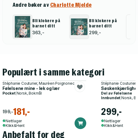
Andre bøker av
Charlotte Mjelde
Bli klokere på
Bli klokere på
Al
barnet ditt
barnet ditt
for
363,-
299,-
Populært i samme kategori
Stéphanie Couturier, Maurèen Poignonec
Stéphanie Couturier
Følelsene mine - lek og lær
Søskenkjærlighet
Pocket
|
Norsk, Bokmål
Del av
Følelsene
Innbundet
|
Norsk, B
181,-
299,-
199,-
Nettlager
Nettlager
Klikk&Hent
Klikk&Hent
Anbefalt for deg