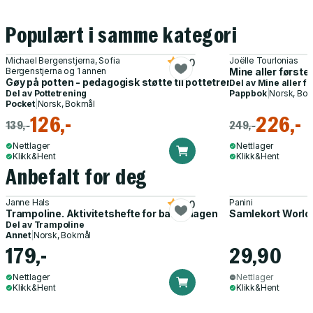
Populært i samme kategori
Michael Bergenstjerna, Sofia
Joëlle Tourlonias
5.0
Bergenstjerna og 1 annen
Mine aller første
Gøy på potten - pedagogisk støtte til pottetreningen
Del av
Mine aller fø
Del av
Pottetrening
Pappbok
|
Norsk, Bo
Pocket
|
Norsk, Bokmål
126,-
226,-
139,-
249,-
Nettlager
Nettlager
Klikk&Hent
Klikk&Hent
Anbefalt for deg
Janne Hals
Panini
5.0
Trampoline. Aktivitetshefte for barnehagen
Samlekort World
Del av
Trampoline
Annet
|
Norsk, Bokmål
179,-
29,90
Nettlager
Nettlager
Klikk&Hent
Klikk&Hent