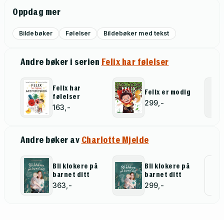
Oppdag mer
Bildebøker
Følelser
Bildebøker med tekst
Andre bøker i serien
Felix har følelser
Felix har
Felix er modig
følelser
299,-
163,-
Andre bøker av
Charlotte Mjelde
Bli klokere på
Bli klokere på
Al
barnet ditt
barnet ditt
for
363,-
299,-