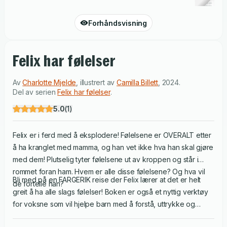
Forhåndsvisning
Felix har følelser
Av
Charlotte Mjelde
,
illustrert av
Camilla Billett
,
2024
.
Del av serien
Felix har følelser
.
5.0
(
1
)
Felix er i ferd med å eksplodere! Følelsene er OVERALT etter
å ha kranglet med mamma, og han vet ikke hva han skal gjøre
med dem! Plutselig tyter følelsene ut av kroppen og står i
rommet foran ham. Hvem er alle disse følelsene? Og hva vil
Bli med på en FARGERIK reise der Felix lærer at det er helt
de fortelle han?
greit å ha alle slags følelser! Boken er også et nyttig verktøy
for voksne som vil hjelpe barn med å forstå, uttrykke og
snakke om følelsene sine.