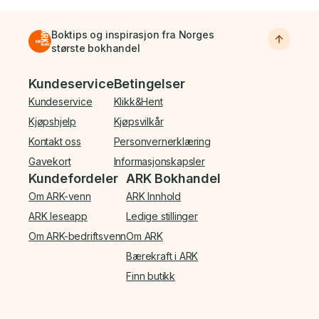
Boktips og inspirasjon fra Norges
største bokhandel
Bunnmeny
Kundeservice
Betingelser
Kundeservice
Klikk&Hent
Kjøpshjelp
Kjøpsvilkår
Kontakt oss
Personvernerklæring
Gavekort
Informasjonskapsler
Kundefordeler
ARK Bokhandel
Om ARK-venn
ARK Innhold
ARK leseapp
Ledige stillinger
Om ARK-bedriftsvenn
Om ARK
Bærekraft i ARK
Finn butikk