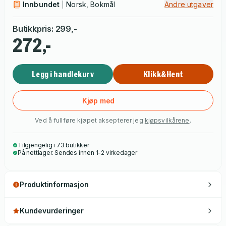
Innbundet
Norsk, Bokmål
Andre utgaver
Butikkpris
:
299
,-
272,-
Legg i handlekurv
Klikk&Hent
Kjøp med
Ved å fullføre kjøpet aksepterer jeg
kjøpsvilkårene
.
Tilgjengelig i 73 butikker
På nettlager. Sendes innen 1-2 virkedager
Produktinformasjon
Kundevurderinger