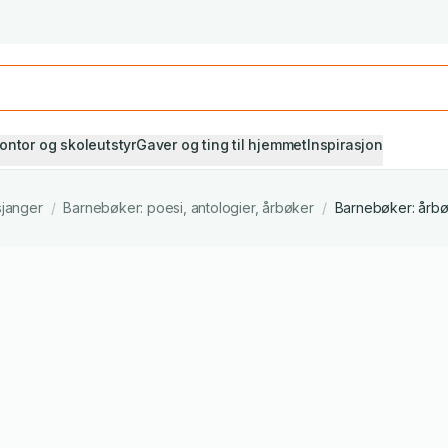
Studiestart! Alle* pensumbøker -20%
Se utvalget her
ontor og skoleutstyr
Gaver og ting til hjemmet
Inspirasjon
sjanger
/
Barnebøker: poesi, antologier, årbøker
/
Barnebøker: årb