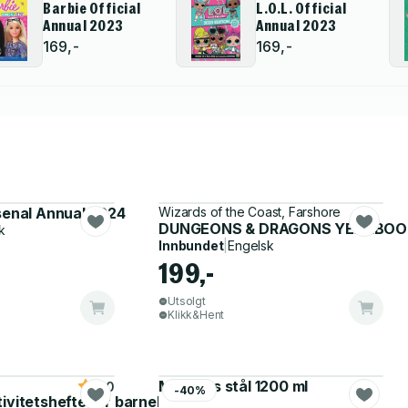
Barbie Official
L.O.L. Official
Annual 2023
Annual 2023
169,-
169,-
rsenal Annual 2024
Wizards of the Coast, Farshore
DUNGEONS & DRAGONS YEARBOO
k
Innbundet
|
Engelsk
199,-
Utsolgt
Klikk&Hent
Matboks stål 1200 ml
5.0
-40%
tivitetshefte for barnehagen