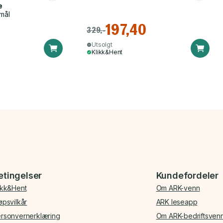
e
mål
197,40
329,-
Utsolgt
Klikk&Hent
etingelser
Kundefordeler
ikk&Hent
Om ARK-venn
øpsvilkår
ARK leseapp
rsonvernerklæring
Om ARK-bedriftsven