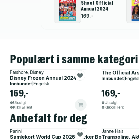
Shoot Official
Annual 2024
169,-
Populært i samme kategori
Farshore, Disney
The Official A
Disney Frozen Annual 2024
Innbundet
|
Engels
Innbundet
|
Engelsk
169,-
169,-
Utsolgt
Utsolgt
Klikk&Hent
Klikk&Hent
Anbefalt for deg
Panini
Janne Hals
Samlekort World Cup 2026 Sticker Booster
Trampoline. Ak