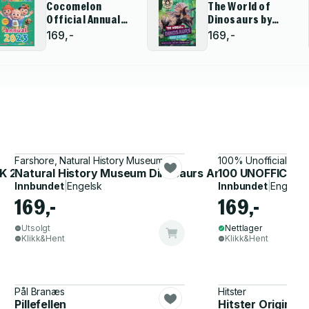
Cocomelon
The World of
Official Annual
Dinosaurs by
2023
JurassicExplorers2
169,-
169,-
Edition
Farshore, Natural History Museum
100% Unofficial
K 2024
Natural History Museum Dinosaurs Annual 2024
100 UNOFFICIAL
Innbundet
|
Engelsk
Innbundet
|
Engelsk
169,-
169,-
Utsolgt
Nettlager
Klikk&Hent
Klikk&Hent
Pål Branæs
Hitster
Pillefellen
Hitster Original