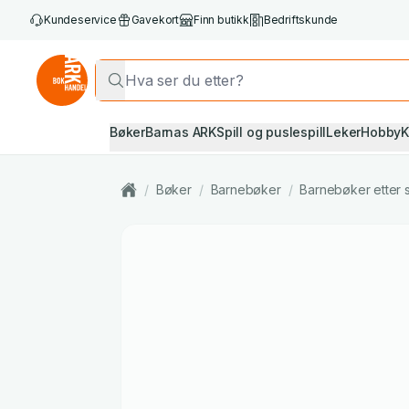
Kundeservice
Gavekort
Finn butikk
Bedriftskunde
Bøker
Barnas ARK
Spill og puslespill
Leker
Hobby
K
/
Bøker
/
Barnebøker
/
Barnebøker etter 