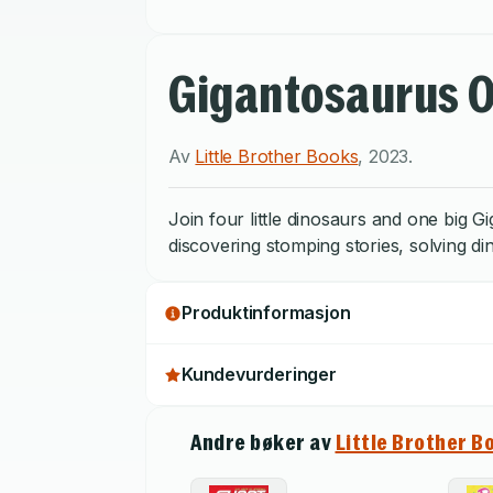
Gigantosaurus O
Av
Little Brother Books
,
2023
.
Join four little dinosaurs and one big G
discovering stomping stories, solving din
Produktinformasjon
Kundevurderinger
Andre bøker av
Little Brother B