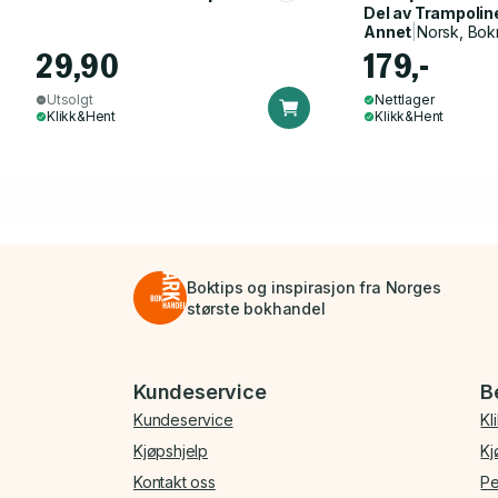
Del av
Trampolin
Annet
|
Norsk, Bok
29,90
179,-
Utsolgt
Nettlager
Klikk&Hent
Klikk&Hent
Boktips og inspirasjon fra Norges
største bokhandel
Bunnmeny
Kundeservice
B
Kundeservice
Kl
Kjøpshjelp
Kj
Kontakt oss
Pe