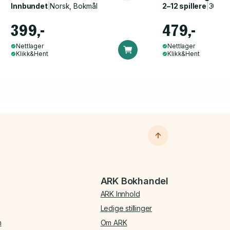
Innbundet
|
Norsk, Bokmål
2–12 spillere
|
30–60
399,-
479,-
Nettlager
Nettlager
Klikk&Hent
Klikk&Hent
ARK Bokhandel
ARK Innhold
Ledige stillinger
n
Om ARK