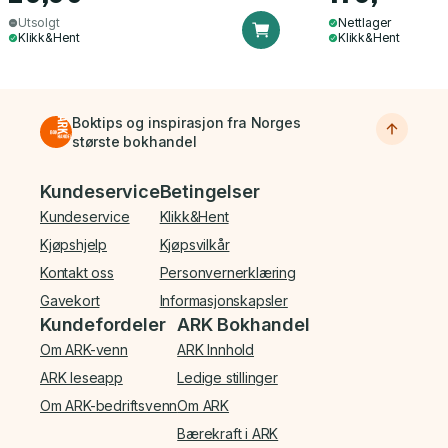
Utsolgt
Nettlager
Klikk&Hent
Klikk&Hent
Boktips og inspirasjon fra Norges
største bokhandel
Bunnmeny
Kundeservice
Betingelser
Kundeservice
Klikk&Hent
Kjøpshjelp
Kjøpsvilkår
Kontakt oss
Personvernerklæring
Gavekort
Informasjonskapsler
Kundefordeler
ARK Bokhandel
Om ARK-venn
ARK Innhold
ARK leseapp
Ledige stillinger
Om ARK-bedriftsvenn
Om ARK
Bærekraft i ARK