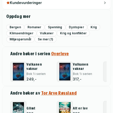
Kundevurderinger
Oppdag mer
Bergen
Romaner
Spenning
Dystopier
Krig
Klimaendringer
Vulkaner
Krig og konflikter
Miljøspørsmål
Se mer (1)
Andre bøker i serien
Overleve
Vulkanen
Vulkanen
vaknar
vaknar
Bok 1 i serien
Bok 1 i serien
249,-
317,-
Andre bøker av
Tor Arve Røssland
Glimt
Alt er lov