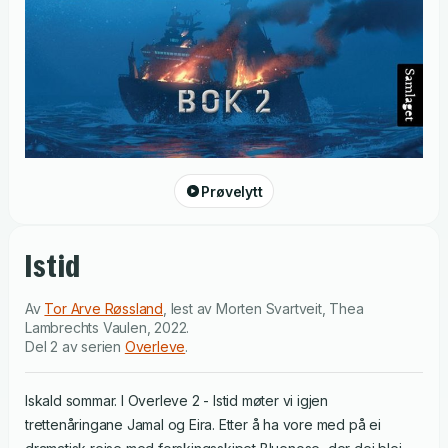
Prøvelytt
Istid
Av
Tor Arve Røssland
,
lest av
Morten Svartveit
,
Thea
Lambrechts Vaulen
,
2022
.
Del 2 av serien
Overleve
.
Iskald sommar. I Overleve 2 - Istid møter vi igjen
trettenåringane Jamal og Eira. Etter å ha vore med på ei