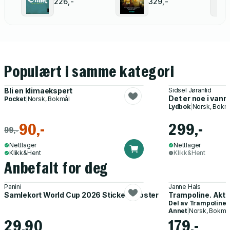
226,-
329,-
Populært i samme kategori
Bli en klimaekspert
Sidsel Jøranlid
Det er noe i vann
Pocket
|
Norsk, Bokmål
Lydbok
|
Norsk, Bokm
90,-
299,-
99,-
Nettlager
Nettlager
Klikk&Hent
Klikk&Hent
Anbefalt for deg
Panini
Janne Hals
Samlekort World Cup 2026 Sticker Booster
Trampoline. Akti
Del av
Trampoline
Annet
|
Norsk, Bokmå
29,90
179,-