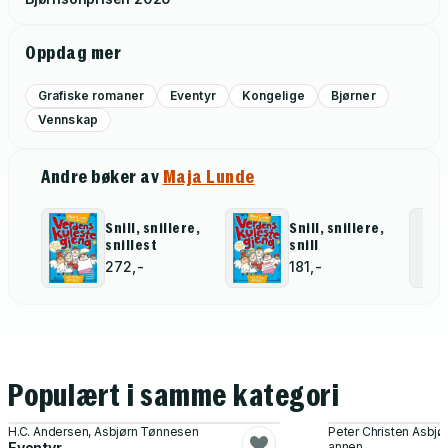
Oppdag mer
Grafiske romaner
Eventyr
Kongelige
Bjørner
Vennskap
Andre bøker av
Maja Lunde
Snill, snillere,
Snill, snillere,
snillest
snill
272,-
181,-
Populært i samme kategori
H.C. Andersen, Asbjørn Tønnesen
Peter Christen Asbjø
Eventyr
annen