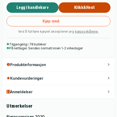
Legg i handlekurv
Klikk&Hent
Kjøp med
Ved å fullføre kjøpet aksepterer jeg
kjøpsvilkårene
.
Tilgjengelig i 78 butikker
På nettlager. Sendes normalt innen 1-2 virkedager
Produktinformasjon
Kundevurderinger
Anmeldelser
Utmerkelser
Bjørnsonprisen
2020