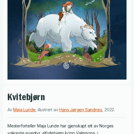
Kvitebjørn
Av
Maja Lunde
,
illustrert av
Hans Jørgen Sandnes
,
2022
.
Mesterforteller Maja Lunde har gjenskapt ett av Norges
vakreste eventyr, «Kvitebjørn kong Valemon», i