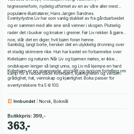
tegneserieform, nydelig utformet av en av våre aller mest
populære illustratører, Hans Jørgen Sandnes.
Eventyrlystne Liv har som vanlig stukket av fra gårdsarbeidet
og er sammen med alle sine små venner i skogen. Plutselig
rasler det i busker og knaker i greiner. Før Liv rekker å gjøre
noe, står det en diger, hvit bjørn foran henne.
Samtidig, langt borte, hersker det en ulykkelig dronning over
et stadig skrinnere rike. Hun har kastet en forbannelse over
Kvitebjørn og naturen. Når Liv og bjørnen møtes, er ikke
ondskapen lenger så langt unna, og Liv må kjempe en hard
Kvitebjørn er en spennende, storslått og morsom fortelling om
kamp for å redde både Kvitebjørn, kjærligheten og verden.
grådighet, hat, vennskap og kjærlighet. Boka passer for
eventyrelskere fra 5 til 100.
Innbundet
Norsk, Bokmål
Butikkpris
:
399
,-
363,-