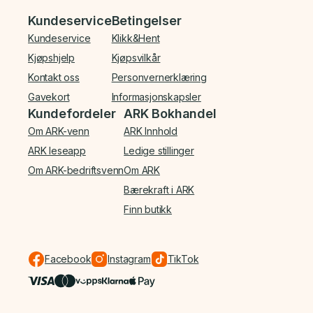
Bunnmeny
Kundeservice
Betingelser
Kundeservice
Klikk&Hent
Kjøpshjelp
Kjøpsvilkår
Kontakt oss
Personvernerklæring
Gavekort
Informasjonskapsler
Kundefordeler
ARK Bokhandel
Om ARK-venn
ARK Innhold
ARK leseapp
Ledige stillinger
Om ARK-bedriftsvenn
Om ARK
Bærekraft i ARK
Finn butikk
Facebook
Instagram
TikTok