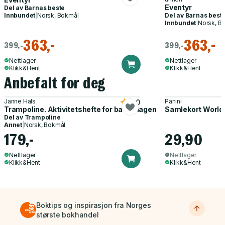
Eventyr
Del av
Barnas beste
Innbundet
|
Norsk, Bokmål
Del av
Barnas best
Innbundet
|
Norsk, B
363,-
363,-
399,-
399,-
Nettlager
Nettlager
Klikk&Hent
Klikk&Hent
Anbefalt for deg
Janne Hals
Panini
5.0
Trampoline. Aktivitetshefte for barnehagen
Samlekort World
Del av
Trampoline
Annet
|
Norsk, Bokmål
179,-
29,90
Nettlager
Nettlager
Klikk&Hent
Klikk&Hent
Boktips og inspirasjon fra Norges
største bokhandel