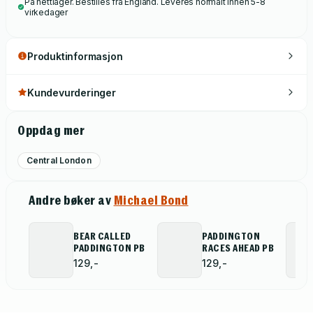
På nettlager. Bestilles fra England. Leveres normalt innen 5-8
virkedager
Produktinformasjon
Kundevurderinger
Oppdag mer
Central London
Andre bøker av
Michael Bond
BEAR CALLED
PADDINGTON
PADDINGTON PB
RACES AHEAD PB
129,-
129,-