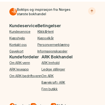
Boktips og inspirasjon fra Norges
største bokhandel
Bunnmeny
Kundeservice
Betingelser
Kundeservice
Klikk&Hent
Kjøpshjelp
Kjøpsvilkår
Kontakt oss
Personvernerklæring
Gavekort
Informasjonskapsler
Kundefordeler
ARK Bokhandel
Om ARK-venn
ARK Innhold
ARK leseapp
Ledige stillinger
Om ARK-bedriftsvenn
Om ARK
Bærekraft i ARK
Finn butikk