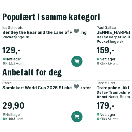
Populært i samme kategori
Ica Schroeter
Paul Gallico
Bentley the Bear and the Lane of Pudding
JENNIE_HARPER
Pocket
|
Engelsk
Del av
HarperCollin
Pocket
|
Engelsk
129,-
159,-
Nettlager
Nettlager
Klikk&Hent
Klikk&Hent
Anbefalt for deg
Panini
Janne Hals
Samlekort World Cup 2026 Sticker Booster
Trampoline. Akti
Del av
Trampoline
Annet
|
Norsk, Bokmå
29,90
179,-
Nettlager
Nettlager
Klikk&Hent
Klikk&Hent