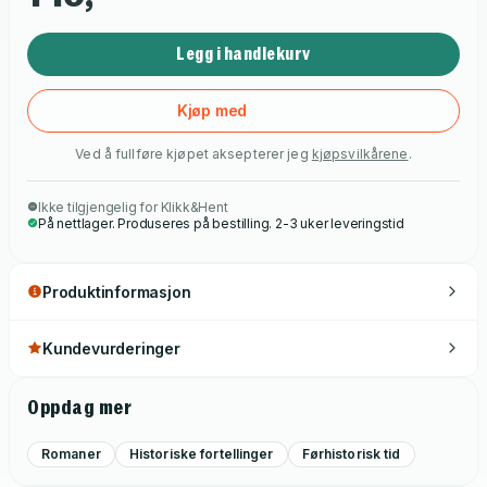
Legg i handlekurv
Kjøp med
Ved å fullføre kjøpet aksepterer jeg
kjøpsvilkårene
.
Ikke tilgjengelig for Klikk&Hent
På nettlager. Produseres på bestilling. 2-3 uker leveringstid
Produktinformasjon
Kundevurderinger
Oppdag mer
Romaner
Historiske fortellinger
Førhistorisk tid