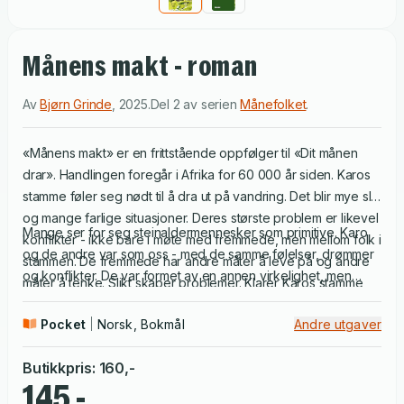
Månens makt - roman
Av
Bjørn Grinde
,
2025
.
Del 2 av serien
Månefolket
.
«Månens makt» er en frittstående oppfølger til «Dit månen
drar». Handlingen foregår i Afrika for 60 000 år siden. Karos
stamme føler seg nødt til å dra ut på vandring. Det blir mye slit
og mange farlige situasjoner. Deres største problem er likevel
Mange ser for seg steinaldermennesker som primitive. Karo
konflikter - ikke bare i møte med fremmede, men mellom folk i
og de andre var som oss - med de samme følelser, drømmer
stammen. De fremmede har andre måter å leve på og andre
og konflikter. De var formet av en annen virkelighet, men
måter å tenke. Slikt skaper problemer. Klarer Karos stamme
deres indre liv var like rikt og sammensatt som vårt. Dette
seg? Lærer de noe?
kunne vært deg.
Pocket
Norsk, Bokmål
Andre utgaver
Butikkpris
:
160
,-
145,-