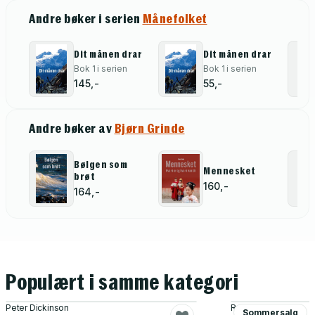
Andre bøker i serien
Månefolket
Dit månen drar
Dit månen drar
Bok 1 i serien
Bok 1 i serien
145,-
55,-
Andre bøker av
Bjørn Grinde
Bølgen som
Mennesket
brøt
160,-
164,-
Populært i samme kategori
Peter Dickinson
Rebecca Ross
Sommersalg