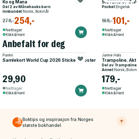
Ko og Mana
SISTERS OF SWO
Del 2 av
Månehauks barn
Pocket
|
Engelsk
Innbundet
|
Norsk, Bokmål
254,-
101,-
279,-
169,-
Nettlager
Nettlager
Klikk&Hent
Klikk&Hent
Anbefalt for deg
Panini
Janne Hals
Samlekort World Cup 2026 Sticker Booster
Trampoline. Akti
Del av
Trampoline
Annet
|
Norsk, Bokmå
29,90
179,-
Nettlager
Nettlager
Klikk&Hent
Klikk&Hent
Boktips og inspirasjon fra Norges
største bokhandel