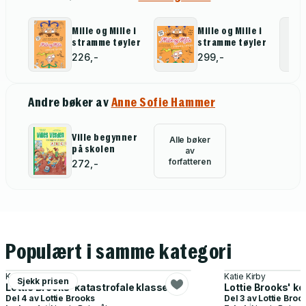
Mille og Mille i
Mille og Mille i
stramme tøyler
stramme tøyler
226,-
299,-
Andre bøker av
Anne Sofie Hammer
Ville begynner
Alle bøker
på skolen
av
forfatteren
272,-
Populært i samme kategori
Katie Kirby
Katie Kirby
Sjekk prisen
Lottie Brooks' katastrofale klassetur
Lottie Brooks' ko
Del 4 av
Lottie Brooks
Del 3 av
Lottie Broo