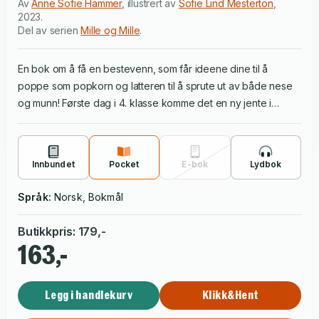
Av
Anne Sofie Hammer
,
illustrert av
Sofie Lind Mesterton
,
2023
.
Del av serien
Mille og Mille
.
En bok om å få en bestevenn, som får ideene dine til å
poppe som popkorn og latteren til å sprute ut av både nese
og munn! Første dag i 4. klasse komme det en ny jente i
klassen. Hun har krøllete hår og overbitt og så heter hun Mille.
Hun blir bedt om å sette seg ved siden av Mille, ja de heter
det samme! De to jentene heter ikke bare det samme, de har
Innbundet
Pocket
E-bok
Lydbok
også akkurat den samme humoren. Noen ganger trenger de
bare å se på hverandre, så bobler latteren opp i begge to.
Språk:
Norsk, Bokmål
Men en dag tuller de med storebroren til en av dem, og ved
et uhell ødelegger de forholdet mellom ham og den
Butikkpris
:
179
,-
hemmelige kjæresten. Han blir dypt ulykkelig, og de to
163,-
venninnene får det travelt med å bringe kjærestene sammen
igjen uten at de avsløres.
Legg i handlekurv
Klikk&Hent