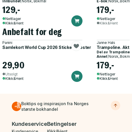
Innbundet
|
Norsk, Bokmål
E-bok
|
Norsk, Bokmå
129,-
179,-
Nettlager
Nettlager
Klikk&Hent
Klikk&Hent
Anbefalt for deg
Panini
Janne Hals
Samlekort World Cup 2026 Sticker Booster
Trampoline. Akti
Del av
Trampoline
Annet
|
Norsk, Bokmå
29,90
179,-
Utsolgt
Nettlager
Klikk&Hent
Klikk&Hent
Boktips og inspirasjon fra Norges
største bokhandel
Bunnmeny
Kundeservice
Betingelser
Kundeservice
Klikk&Hent