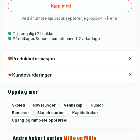
Kjøp med
Ved å fullføre kjøpet aksepterer jeg
kjøpsvilkårene
.
Tilgjengelig i 7 butikker
På nettlager. Sendes normalt innen 1-2 virkedager.
Produktinformasjon
Kundevurderinger
Oppdag mer
Skolen
Røverunger
Vennskap
Humor
Romaner
Skolehistorier
Kapittelbøker
Ugang og rampete oppførsel
Andre bøker i serien
Mille og Mille