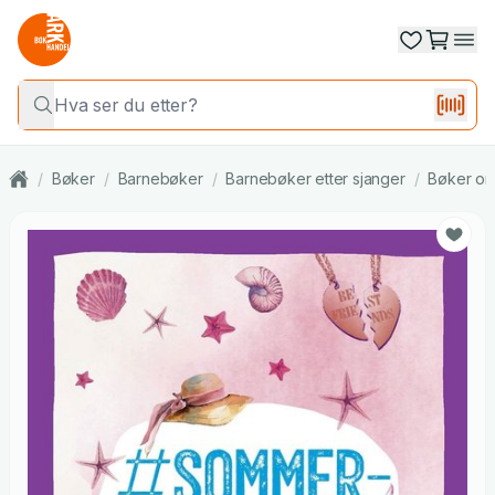
/
Bøker
/
Barnebøker
/
Barnebøker etter sjanger
/
Bøker om 