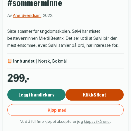
#sommerminne
Av
Ane Svendsen
,
2022
.
Siste sommer før ungdomsskolen. Sølvi har mistet
bestevenninnen Mie til Beatrix. Det ser ut til at Sølvi blir den
mest ensomme, ever. Sølvi samler på ord, har interesse for
horoskop og hjelper mormor med innkjøp. Dessuten, hva er
det med storesøsteren Anja? Og hva med Pelle, som Sølvi
Innbundet
Norsk, Bokmål
stadig møter på? Det er sommeren da ulike hendelser fører til
store forandringer, og lite blir slik det tidligere har vært.
299,-
Legg i handlekurv
Klikk&Hent
Kjøp med
Ved å fullføre kjøpet aksepterer jeg
kjøpsvilkårene
.