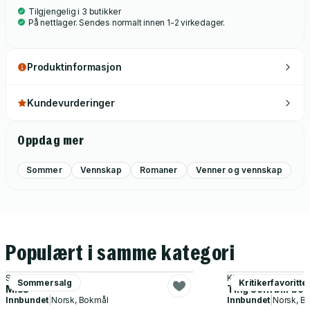
Tilgjengelig i 3 butikker
På nettlager. Sendes normalt innen 1-2 virkedager.
Produktinformasjon
Kundevurderinger
Oppdag mer
Sommer
Vennskap
Romaner
Venner og vennskap
Populært i samme kategori
Synne Sun Løes
Kim Fupz Aakeson
Sommersalg
Kritikerfavoritte
Miss
Ting som blir bor
Innbundet
|
Norsk, Bokmål
Innbundet
|
Norsk, B