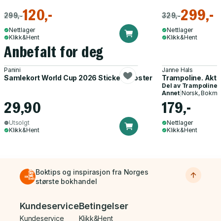
120,-
299,-
299,-
329,-
Nettlager
Nettlager
Klikk&Hent
Klikk&Hent
Anbefalt for deg
Panini
Janne Hals
Samlekort World Cup 2026 Sticker Booster
Trampoline. Akti
Del av
Trampoline
Annet
|
Norsk, Bokmå
29,90
179,-
Utsolgt
Nettlager
Klikk&Hent
Klikk&Hent
Boktips og inspirasjon fra Norges
største bokhandel
Bunnmeny
Kundeservice
Betingelser
Kundeservice
Klikk&Hent