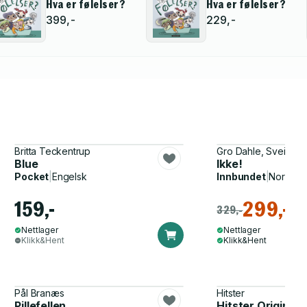
Hva er følelser?
Hva er følelser?
399,-
229,-
Britta Teckentrup
Gro Dahle, Svein Ny
Blue
Ikke!
Pocket
|
Engelsk
Innbundet
|
Norsk, 
159,-
299,-
329,-
Nettlager
Nettlager
Klikk&Hent
Klikk&Hent
Pål Branæs
Hitster
Pillefellen
Hitster Original