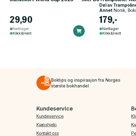
Del av
Trampolin
Annet
|
Norsk, Bok
29,90
179,-
Nettlager
Nettlager
Klikk&Hent
Klikk&Hent
Boktips og inspirasjon fra Norges
største bokhandel
Bunnmeny
Kundeservice
B
Kundeservice
Kl
Kjøpshjelp
Kj
Kontakt oss
Pe