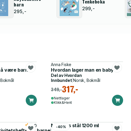
Tenkeboka
barn
299,-
295,-
Anna Fiske
 å være barn?
Hvordan lager man en baby?
Del av
Hvordan
 Bokmål
Innbundet
|
Norsk, Bokmål
317,-
349,-
Nettlager
Klikk&Hent
Matboks stål 1200 ml
5.0
-40%
tivitetshefte for barnehagen