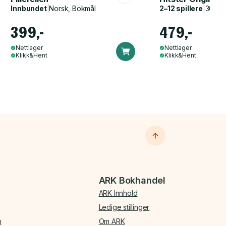
Innbundet
|
Norsk, Bokmål
2–12 spillere
|
30–60
399,-
479,-
Nettlager
Nettlager
Klikk&Hent
Klikk&Hent
ARK Bokhandel
ARK Innhold
Ledige stillinger
n
Om ARK