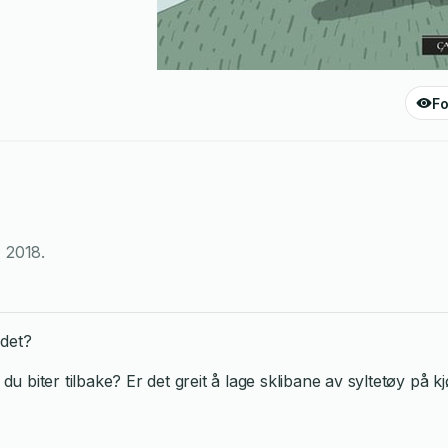
Fo
,
2018
.
 det?
 du biter tilbake? Er det greit å lage sklibane av syltetøy på