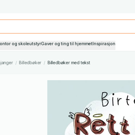
Studiestart! Alle* pensumbøker -20%
Se utvalget her
ontor og skoleutstyr
Gaver og ting til hjemmet
Inspirasjon
sjanger
/
Billedbøker
/
Billedbøker med tekst