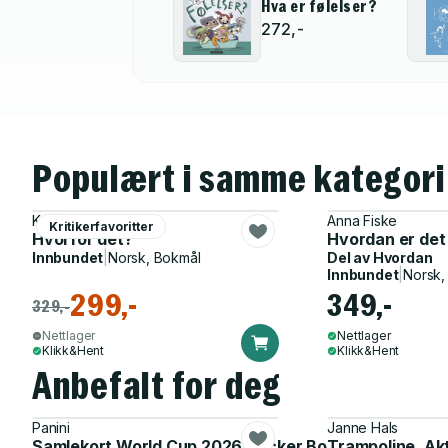
Hva er følelser?
272,-
Populært i samme kategori
Kaia Dahle Nyhus
Anna Fiske
Kritikerfavoritter
Hvorfor det?
Hvordan er det
Innbundet
|
Norsk, Bokmål
Del av
Hvordan
Innbundet
|
Norsk,
299,-
349,-
329,-
Nettlager
Nettlager
Klikk&Hent
Klikk&Hent
Anbefalt for deg
Panini
Janne Hals
Samlekort World Cup 2026 Sticker Booster
Trampoline. Ak