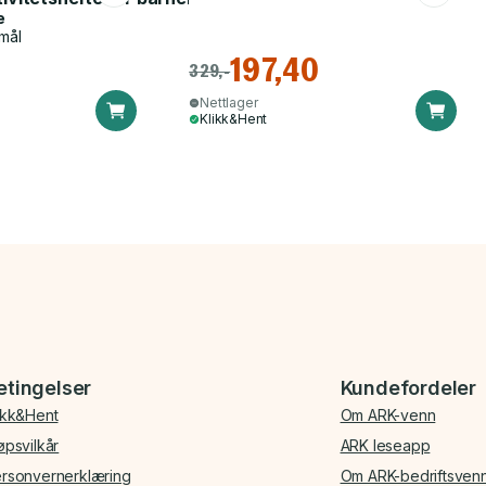
e
mål
197,40
329,-
Nettlager
Klikk&Hent
etingelser
Kundefordeler
ikk&Hent
Om ARK-venn
øpsvilkår
ARK leseapp
rsonvernerklæring
Om ARK-bedriftsven