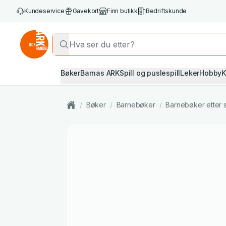
Kundeservice
Gavekort
Finn butikk
Bedriftskunde
Bøker
Barnas ARK
Spill og puslespill
Leker
Hobby
K
/
Bøker
/
Barnebøker
/
Barnebøker etter 