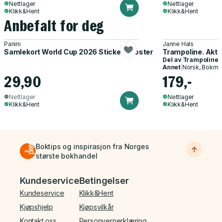
Nettlager
Nettlager
Klikk&Hent
Klikk&Hent
Anbefalt for deg
Panini
Janne Hals
Samlekort World Cup 2026 Sticker Booster
Trampoline. Akti
Del av
Trampoline
Annet
|
Norsk, Bokmå
29,90
179,-
Nettlager
Nettlager
Klikk&Hent
Klikk&Hent
Boktips og inspirasjon fra Norges
største bokhandel
Bunnmeny
Kundeservice
Betingelser
Kundeservice
Klikk&Hent
Kjøpshjelp
Kjøpsvilkår
Kontakt oss
Personvernerklæring