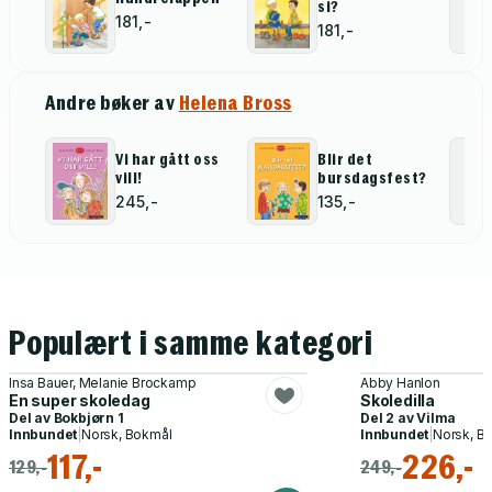
si?
181,-
181,-
Andre bøker av
Helena Bross
Vi har gått oss
Blir det
vill!
bursdagsfest?
245,-
135,-
Populært i samme kategori
Insa Bauer, Melanie Brockamp
Abby Hanlon
En super skoledag
Skoledilla
Del av
Bokbjørn 1
Del 2 av
Vilma
Innbundet
|
Norsk, Bokmål
Innbundet
|
Norsk, B
117,-
226,-
129,-
249,-