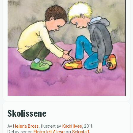
Skolissene
Av
Helena Bross
,
illustrert av
Kadri Ilves
,
2011
.
Del av serien
Ekstra lett å lese
og
Solgata 1
.