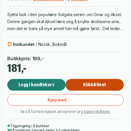
Sjette bok i den populære Solgata-serien om Omar og Aksel.
Denne gangen skal Aksel lære seg å knytte skolissene sine,
men det er bare så mye annet han må gjøre først... Det leder
blant annet til at de to guttene går seg vill på naturhistorisk
museum.
Innbundet
Norsk, Bokmål
Butikkpris
:
199
,-
181,-
Legg i handlekurv
Klikk&Hent
Kjøp med
Ved å fullføre kjøpet aksepterer jeg
kjøpsvilkårene
.
Tilgjengelig i 9 butikker
På nettlager. Sendes innen 1-2 virkedager