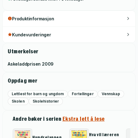
Produktinformasjon
Kundevurderinger
Utmerkelser
Askeladdprisen
2009
Oppdag mer
Lettlest for barn og ungdom
Fortellinger
Vennskap
Skolen
Skolehistorier
Andre bøker i serien
Ekstra lett å lese
Hva vil læreren
Hundrelappen