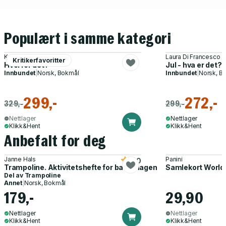
Populært i samme kategori
Kaia Dahle Nyhus
Laura Di Francesco
Kritikerfavoritter
Hvorfor det?
Jul - hva er det?
Innbundet
|
Norsk, Bokmål
Innbundet
|
Norsk, B
299,-
272,-
329,-
299,-
Nettlager
Nettlager
Klikk&Hent
Klikk&Hent
Anbefalt for deg
Janne Hals
Panini
5.0
Trampoline. Aktivitetshefte for barnehagen
Samlekort World
Del av
Trampoline
Annet
|
Norsk, Bokmål
179,-
29,90
Nettlager
Nettlager
Klikk&Hent
Klikk&Hent