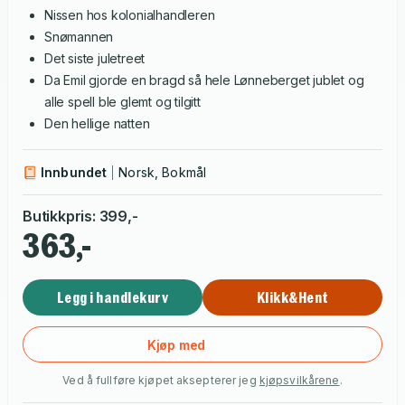
Nissen hos kolonialhandleren
Snømannen
Det siste juletreet
Da Emil gjorde en bragd så hele Lønneberget jublet og
alle spell ble glemt og tilgitt
Den hellige natten
Innbundet
Norsk, Bokmål
Butikkpris
:
399
,-
363,-
Legg i handlekurv
Klikk&Hent
Kjøp med
Ved å fullføre kjøpet aksepterer jeg
kjøpsvilkårene
.