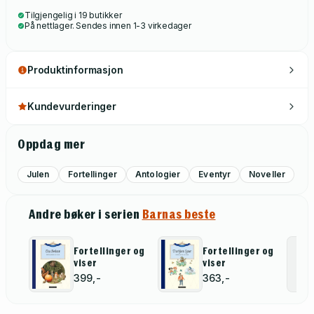
Tilgjengelig i 19 butikker
På nettlager. Sendes innen 1-3 virkedager
Produktinformasjon
Kundevurderinger
Oppdag mer
Julen
Fortellinger
Antologier
Eventyr
Noveller
Andre bøker i serien
Barnas beste
Fortellinger og
Fortellinger og
viser
viser
399,-
363,-