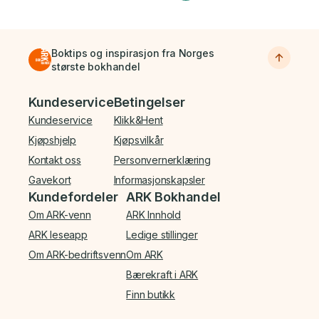
Boktips og inspirasjon fra Norges
største bokhandel
Bunnmeny
Kundeservice
Betingelser
Kundeservice
Klikk&Hent
Kjøpshjelp
Kjøpsvilkår
Kontakt oss
Personvernerklæring
Gavekort
Informasjonskapsler
Kundefordeler
ARK Bokhandel
Om ARK-venn
ARK Innhold
ARK leseapp
Ledige stillinger
Om ARK-bedriftsvenn
Om ARK
Bærekraft i ARK
Finn butikk