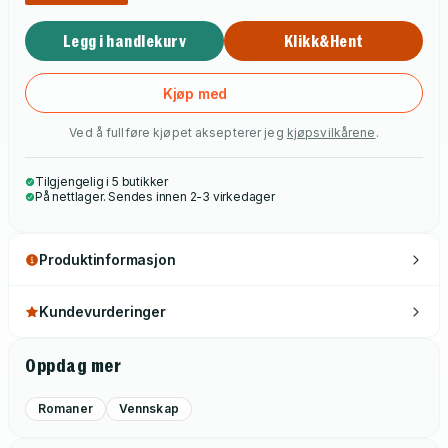
Legg i handlekurv
Klikk&Hent
Kjøp med
Ved å fullføre kjøpet aksepterer jeg
kjøpsvilkårene
.
Tilgjengelig i 5 butikker
På nettlager. Sendes innen 2-3 virkedager
Produktinformasjon
Kundevurderinger
Oppdag mer
Romaner
Vennskap