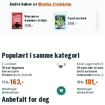
Andre bøker av
Monika Steinholm
Nærmere
Fuck verden
kommer vi ikke
308,-
208,-
Populært i samme kategori
E. Lockhart
Rose Lagercrantz, Ev
4.3
Vi var løgnere
Vi ses når vi ses
Del av
Liars
Del 5 av
Danni
Pocket
|
Norsk, Bokmål
Innbundet
|
Norsk, B
163,-
181,-
179,-
199,-
Nettlager
Nettlager
Klikk&Hent
Klikk&Hent
Anbefalt for deg