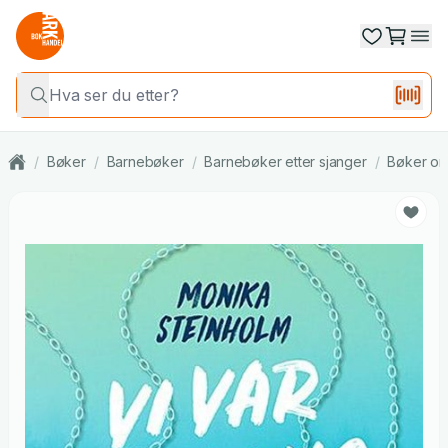
/
Bøker
/
Barnebøker
/
Barnebøker etter sjanger
/
Bøker om 