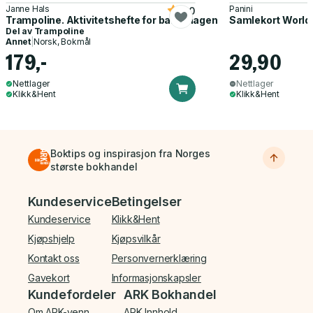
Janne Hals
Panini
5.0
Trampoline. Aktivitetshefte for barnehagen
Samlekort World
Del av
Trampoline
Annet
|
Norsk, Bokmål
179,-
29,90
Nettlager
Nettlager
Klikk&Hent
Klikk&Hent
Boktips og inspirasjon fra Norges
største bokhandel
Bunnmeny
Kundeservice
Betingelser
Kundeservice
Klikk&Hent
Kjøpshjelp
Kjøpsvilkår
Kontakt oss
Personvernerklæring
Gavekort
Informasjonskapsler
Kundefordeler
ARK Bokhandel
Om ARK-venn
ARK Innhold