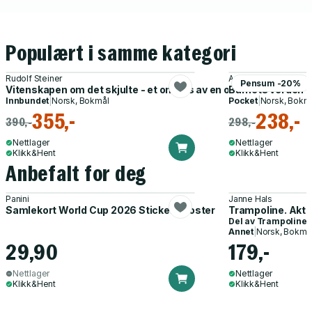
Populært i samme kategori
Rudolf Steiner
Arve Mathisen, Nina
Pensum -20%
Vitenskapen om det skjulte - et omriss av en oversanselig ve
Barnets verden -
Innbundet
|
Norsk, Bokmål
Pocket
|
Norsk, Bokm
355,-
238,-
390,-
298,-
Nettlager
Nettlager
Klikk&Hent
Klikk&Hent
Anbefalt for deg
Panini
Janne Hals
Samlekort World Cup 2026 Sticker Booster
Trampoline. Akti
Del av
Trampoline
Annet
|
Norsk, Bokmå
29,90
179,-
Nettlager
Nettlager
Klikk&Hent
Klikk&Hent