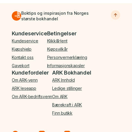
Boktips og inspirasjon fra Norges
største bokhandel
Bunnmeny
Kundeservice
Betingelser
Kundeservice
Klikk&Hent
Kjøpshjelp
Kjøpsvilkår
Kontakt oss
Personvernerklæring
Gavekort
Informasjonskapsler
Kundefordeler
ARK Bokhandel
Om ARK-venn
ARK Innhold
ARK leseapp
Ledige stillinger
Om ARK-bedriftsvenn
Om ARK
Bærekraft i ARK
Finn butikk