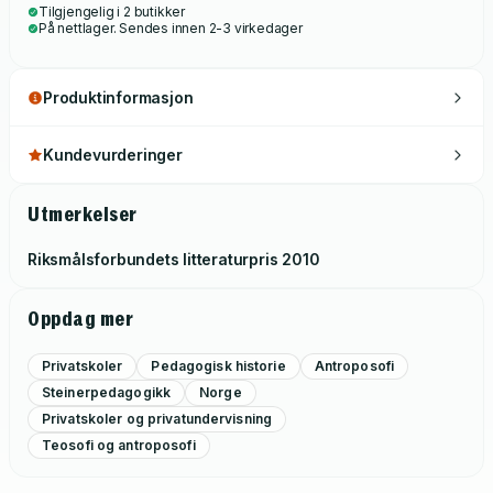
Tilgjengelig i 2 butikker
kritikk av Steinerskolen, er bredt behandlet i boken.
På nettlager. Sendes innen 2-3 virkedager
Produktinformasjon
Kundevurderinger
Utmerkelser
Riksmålsforbundets litteraturpris
2010
Oppdag mer
Privatskoler
Pedagogisk historie
Antroposofi
Steinerpedagogikk
Norge
Privatskoler og privatundervisning
Teosofi og antroposofi