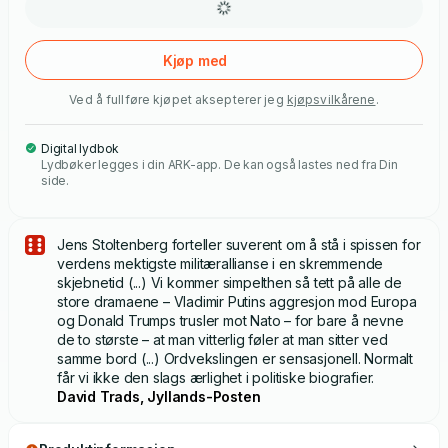
Kjøp med
Ved å fullføre kjøpet aksepterer jeg
kjøpsvilkårene
.
Digital lydbok
Lydbøker legges i din ARK-app. De kan også lastes ned fra Din
side.
Jens Stoltenberg forteller suverent om å stå i spissen for
verdens mektigste militærallianse i en skremmende
skjebnetid (...) Vi kommer simpelthen så tett på alle de
store dramaene – Vladimir Putins aggresjon mod Europa
og Donald Trumps trusler mot Nato – for bare å nevne
de to største – at man vitterlig føler at man sitter ved
samme bord (...) Ordvekslingen er sensasjonell. Normalt
får vi ikke den slags ærlighet i politiske biografier.
David Trads, Jyllands-Posten