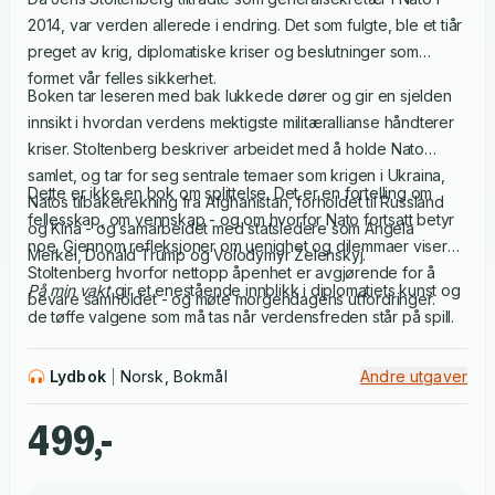
2014, var verden allerede i endring. Det som fulgte, ble et tiår
preget av krig, diplomatiske kriser og beslutninger som
formet vår felles sikkerhet.
Boken tar leseren med bak lukkede dører og gir en sjelden
innsikt i hvordan verdens mektigste militærallianse håndterer
kriser. Stoltenberg beskriver arbeidet med å holde Nato
samlet, og tar for seg sentrale temaer som krigen i Ukraina,
Dette er ikke en bok om splittelse. Det er en fortelling om
Natos tilbaketrekning fra Afghanistan, forholdet til Russland
fellesskap, om vennskap - og om hvorfor Nato fortsatt betyr
og Kina - og samarbeidet med statsledere som Angela
noe. Gjennom refleksjoner om uenighet og dilemmaer viser
Merkel, Donald Trump og Volodymyr Zelenskyj.
Stoltenberg hvorfor nettopp åpenhet er avgjørende for å
På min vakt
gir et enestående innblikk i diplomatiets kunst og
bevare samholdet - og møte morgendagens utfordringer.
de tøffe valgene som må tas når verdensfreden står på spill.
Lydbok
Norsk, Bokmål
Andre utgaver
499,-