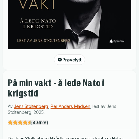
Prøvelytt
På min vakt - å lede Nato i
krigstid
Av
Jens Stoltenberg
,
Per Anders Madsen
,
lest av
Jens
Stoltenberg
,
2025
.
4.6
(
28
)
Da Jens Stoltenberg tiltrådte som generalsekretær i Nato i