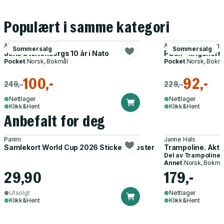
Populært i samme kategori
Alf Bjarne Johnsen
Aage Storm Borchgr
Sommersalg
Sommersalg
Jens Stoltenbergs 10 år i Nato
Putin - krigsherr
Pocket
|
Norsk, Bokmål
Pocket
|
Norsk, Bokm
100,-
92,-
249,-
229,-
Nettlager
Nettlager
Klikk&Hent
Klikk&Hent
Anbefalt for deg
Panini
Janne Hals
Samlekort World Cup 2026 Sticker Booster
Trampoline. Akti
Del av
Trampoline
Annet
|
Norsk, Bokmå
29,90
179,-
Utsolgt
Nettlager
Klikk&Hent
Klikk&Hent