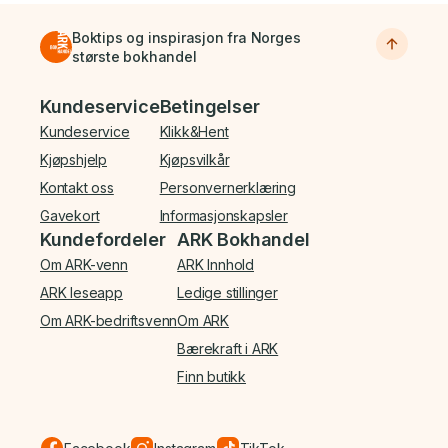
Boktips og inspirasjon fra Norges
største bokhandel
Bunnmeny
Kundeservice
Betingelser
Kundeservice
Klikk&Hent
Kjøpshjelp
Kjøpsvilkår
Kontakt oss
Personvernerklæring
Gavekort
Informasjonskapsler
Kundefordeler
ARK Bokhandel
Om ARK-venn
ARK Innhold
ARK leseapp
Ledige stillinger
Om ARK-bedriftsvenn
Om ARK
Bærekraft i ARK
Finn butikk