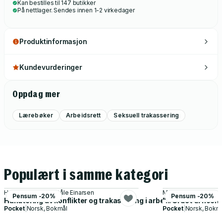
Kan bestilles til 147 butikker
På nettlager. Sendes innen 1-2 virkedager
Produktinformasjon
Kundevurderinger
Oppdag mer
Lærebøker
Arbeidsrett
Seksuell trakassering
Populært i samme kategori
Harald Pedersen, Ståle Einarsen
Margrete Wiede Aas
Pensum -20%
Pensum -20%
Håndtering av konflikter og trakassering i arbeidslivet - jus og 
"... Si det til no
Pocket
|
Norsk, Bokmål
Pocket
|
Norsk, Bokm