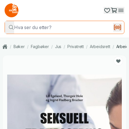
/
Bøker
/
Fagbøker
/
Jus
/
Privatrett
/
Arbeidsrett
/
Arbeids