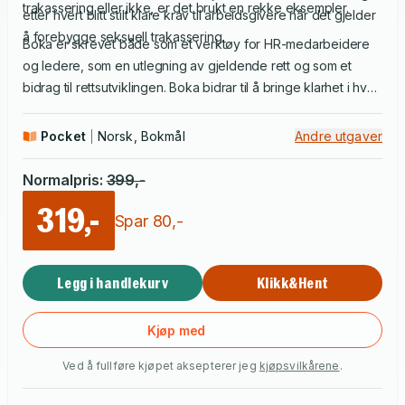
trakassering eller ikke, er det brukt en rekke eksempler.
etter hvert blitt stilt klare krav til arbeidsgivere når det gjelder
å forebygge seksuell trakassering.
Boka er skrevet både som et verktøy for HR-medarbeidere
og ledere, som en utlegning av gjeldende rett og som et
bidrag til rettsutviklingen. Boka bidrar til å bringe klarhet i hva
som er seksuell trakassering, og hva som ikke er det.
Pocket
Norsk, Bokmål
Andre utgaver
Normalpris
:
399
,-
319,-
Spar
80
,-
Legg i handlekurv
Klikk&Hent
Kjøp med
Ved å fullføre kjøpet aksepterer jeg
kjøpsvilkårene
.