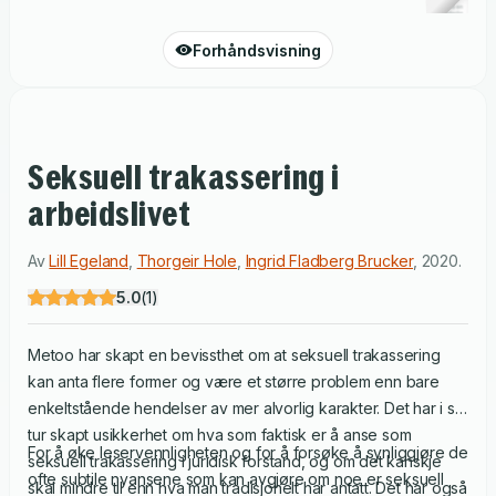
Forhåndsvisning
Seksuell trakassering i
arbeidslivet
Av
Lill Egeland
,
Thorgeir Hole
,
Ingrid Fladberg Brucker
,
2020
.
5.0
(
1
)
Metoo har skapt en bevissthet om at seksuell trakassering
kan anta flere former og være et større problem enn bare
enkeltstående hendelser av mer alvorlig karakter. Det har i sin
tur skapt usikkerhet om hva som faktisk er å anse som
For å øke leservennligheten og for å forsøke å synliggjøre de
seksuell trakassering i juridisk forstand, og om det kanskje
ofte subtile nyansene som kan avgjøre om noe er seksuell
skal mindre til enn hva man tradisjonelt har antatt. Det har også