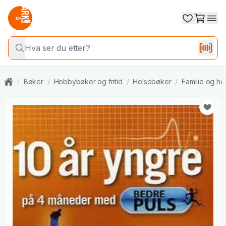
/
Bøker
/
Hobbybøker og fritid
/
Helsebøker
/
Familie og he