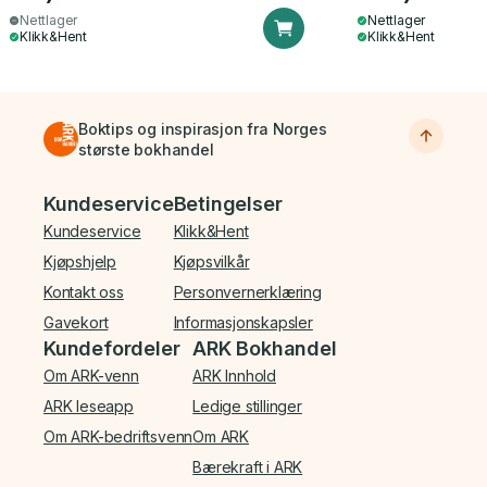
Nettlager
Nettlager
Klikk&Hent
Klikk&Hent
Boktips og inspirasjon fra Norges
største bokhandel
Bunnmeny
Kundeservice
Betingelser
Kundeservice
Klikk&Hent
Kjøpshjelp
Kjøpsvilkår
Kontakt oss
Personvernerklæring
Gavekort
Informasjonskapsler
Kundefordeler
ARK Bokhandel
Om ARK-venn
ARK Innhold
ARK leseapp
Ledige stillinger
Om ARK-bedriftsvenn
Om ARK
Bærekraft i ARK