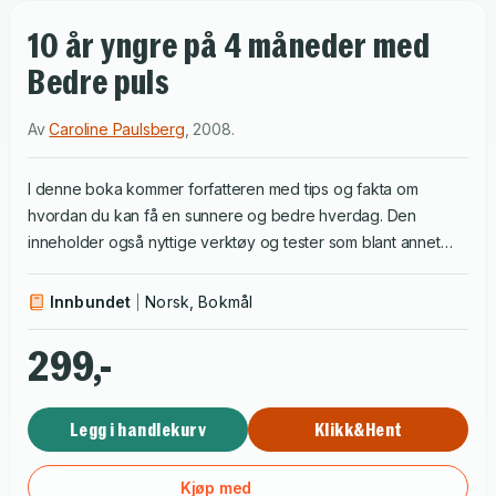
10 år yngre på 4 måneder med
Bedre puls
Av
Caroline Paulsberg
,
2008
.
I denne boka kommer forfatteren med tips og fakta om
hvordan du kan få en sunnere og bedre hverdag. Den
inneholder også nyttige verktøy og tester som blant annet
avslører matvaner og motivasjon, samt treningsprogram og
oppskrifter på sunne retter. Boken følger fire personer fra tv-
Innbundet
Norsk, Bokmål
serien Puls på NRK, som alle jobbet for å forbedre sin fysiske
alder. Med litteraturliste og stikkordregister.
299,-
Legg i handlekurv
Klikk&Hent
Kjøp med