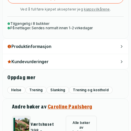
Ved å fullføre kjøpet aksepterer jeg
kjøpsvilkårene
.
Tilgjengelig i 8 butikker
På nettlager. Sendes normalt innen 1-2 virkedager
Produktinformasjon
Kundevurderinger
Oppdag mer
Helse
Trening
Slanking
Trening og kosthold
Andre bøker av
Caroline Paulsberg
Alle bøker
Værtshuset
av
398,-