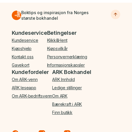
Boktips og inspirasjon fra Norges
største bokhandel
Bunnmeny
Kundeservice
Betingelser
Kundeservice
Klikk&Hent
Kjøpshjelp
Kjøpsvilkår
Kontakt oss
Personvernerklæring
Gavekort
Informasjonskapsler
Kundefordeler
ARK Bokhandel
Om ARK-venn
ARK Innhold
ARK leseapp
Ledige stillinger
Om ARK-bedriftsvenn
Om ARK
Bærekraft i ARK
Finn butikk