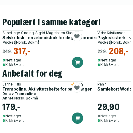
Populært i samme kategori
Aksel Inge Sinding, Sigrid Magelssen Skeide
Vidar Kristiansen
Selvkritisk - en arbeidsbok for deg og din indre kritiker : 74 sm
Psykisk sterk - v
Pocket
|
Norsk, Bokmål
Pocket
|
Norsk, Bokm
317,-
208,-
349,-
229,-
Nettlager
Nettlager
Klikk&Hent
Klikk&Hent
Anbefalt for deg
Janne Hals
Panini
5.0
Trampoline. Aktivitetshefte for barnehagen
Samlekort World
Del av
Trampoline
Annet
|
Norsk, Bokmål
179,-
29,90
Nettlager
Nettlager
Klikk&Hent
Klikk&Hent