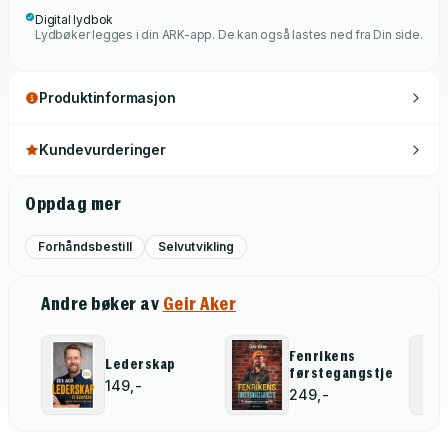
Digital lydbok
Lydbøker legges i din ARK-app. De kan også lastes ned fra Din side.
Produktinformasjon
Kundevurderinger
Oppdag mer
Forhåndsbestill
Selvutvikling
Andre bøker av
Geir Aker
Fenrikens
Lederskap
førstegangstjeneste
149,-
249,-