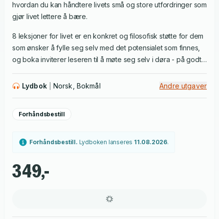
hvordan du kan håndtere livets små og store utfordringer som
gjør livet lettere å bære.
8 leksjoner for livet er en konkret og filosofisk støtte for dem
som ønsker å fylle seg selv med det potensialet som finnes,
og boka inviterer leseren til å møte seg selv i døra - på godt
og vondt. Dette er en selvhjelpsbok til lesere som vil se seg
selv vokse.
Lydbok
Norsk, Bokmål
Andre utgaver
Forhåndsbestill
Forhåndsbestill.
Lydboken
lanseres
11.08.2026
.
349,-