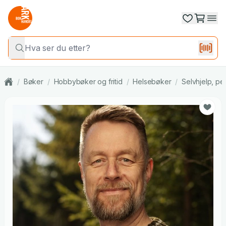
/
Bøker
/
Hobbybøker og fritid
/
Helsebøker
/
Selvhjelp, per