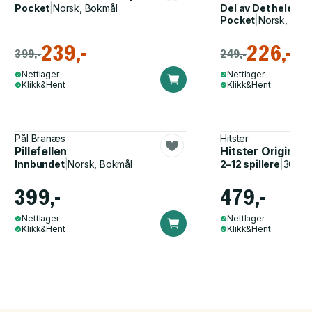
Pocket
|
Norsk, Bokmål
Del av
Det hele m
Pocket
|
Norsk, Bok
239,-
226,-
399,-
249,-
Nettlager
Nettlager
Klikk&Hent
Klikk&Hent
Pål Branæs
Hitster
Pillefellen
Hitster Original
Innbundet
|
Norsk, Bokmål
2–12 spillere
|
30–60
399,-
479,-
Nettlager
Nettlager
Klikk&Hent
Klikk&Hent