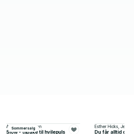
Anette Richardsen
Esther Hicks, Jerry 
Sommersalg
Slow - tilbake til hvilepuls
Du får alltid det