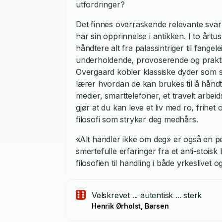
utfordringer?
Det finnes overraskende relevante svar 
har sin opprinnelse i antikken. I to år
håndtere alt fra palassintriger til fange
underholdende, provoserende og praktisk 
Overgaard kobler klassiske dyder som selv
lærer hvordan de kan brukes til å hånd
medier, smarttelefoner, et travelt arbeid
gjør at du kan leve et liv med ro, frihe
filosofi som stryker deg medhårs.
«Alt handler ikke om deg» er også en pe
smertefulle erfaringer fra et anti-stois
filosofien til handling i både yrkeslivet 
Velskrevet ... autentisk ... sterk
Henrik Ørholst, Børsen