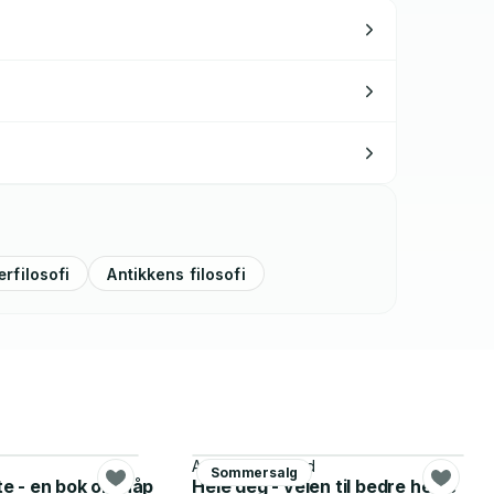
rfilosofi
Antikkens filosofi
Annette Dragland
Sommersalg
ete - en bok om håp
Hele deg - veien til bedre helse