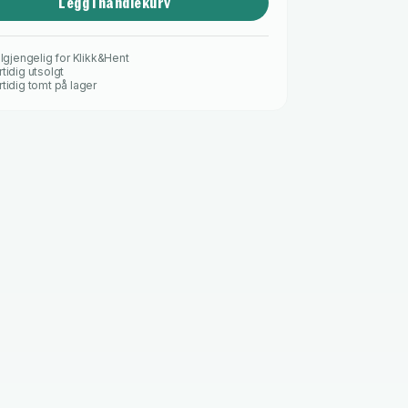
Legg i handlekurv
ilgjengelig for Klikk&Hent
tidig utsolgt
rtidig tomt på lager