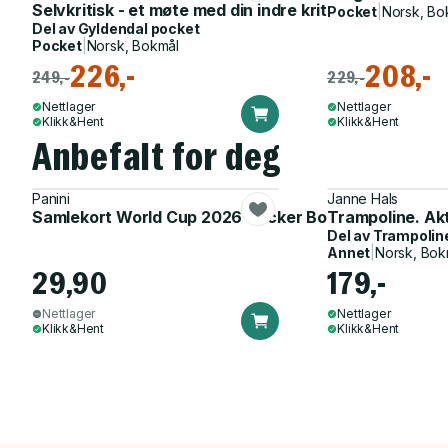
Selvkritisk - et møte med din indre kritiker
Pocket
|
Norsk, Bo
Del av
Gyldendal pocket
Pocket
|
Norsk, Bokmål
226,-
208,-
249,-
229,-
Nettlager
Nettlager
Klikk&Hent
Klikk&Hent
Anbefalt for deg
Panini
Janne Hals
Samlekort World Cup 2026 Sticker Booster
Trampoline. Ak
Del av
Trampolin
Annet
|
Norsk, Bok
29,90
179,-
Nettlager
Nettlager
Klikk&Hent
Klikk&Hent