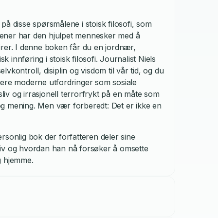
på disse spørsmålene i stoisk filosofi, som
tusener har den hjulpet mennesker med å
leirer. I denne boken får du en jordnær,
innføring i stoisk filosofi. Journalist Niels
kontroll, disiplin og visdom til vår tid, og du
tere moderne utfordringer som sosiale
sliv og irrasjonell terrorfrykt på en måte som
t og mening. Men vær forberedt: Det er ikke en
rsonlig bok der forfatteren deler sine
k liv og hvordan han nå forsøker å omsette
og hjemme.