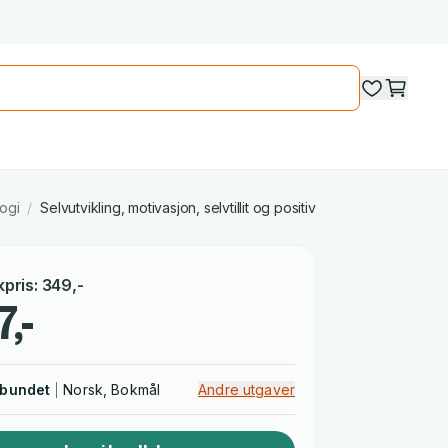
ogi
/
Selvutvikling, motivasjon, selvtillit og positiv mental innstilling
kpris
:
349
,-
7,-
nbundet
Norsk, Bokmål
Andre utgaver