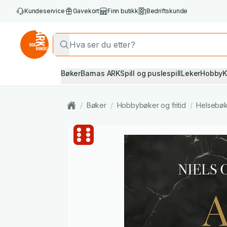
Kundeservice
Gavekort
Finn butikk
Bedriftskunde
Bøker
Barnas ARK
Spill og puslespill
Leker
Hobby
K
/
Bøker
/
Hobbybøker og fritid
/
Helsebø