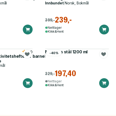
kmål
Innbundet
|
Norsk, Bokmål
239,-
399,-
Nettlager
Klikk&Hent
Matboks stål 1200 ml
5.0
-40%
tivitetshefte for barnehagen
e
mål
197,40
329,-
Nettlager
Klikk&Hent