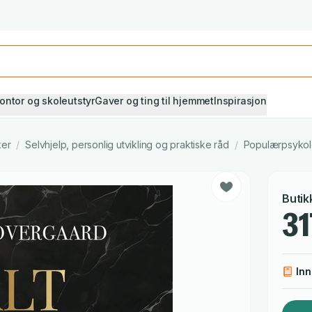
Studiestart! Alle* pensumbøker -20%
Se utvalget her
ontor og skoleutstyr
Gaver og ting til hjemmet
Inspirasjon
ker
/
Selvhjelp, personlig utvikling og praktiske råd
/
Populærpsykol
Butik
31
In