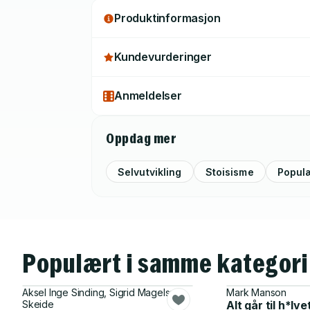
Produktinformasjon
Kundevurderinger
Anmeldelser
Oppdag mer
Selvutvikling
Stoisisme
Populæ
Populært i samme kategori
Aksel Inge Sinding, Sigrid Magelssen
Mark Manson
Skeide
Alt går til h*lv