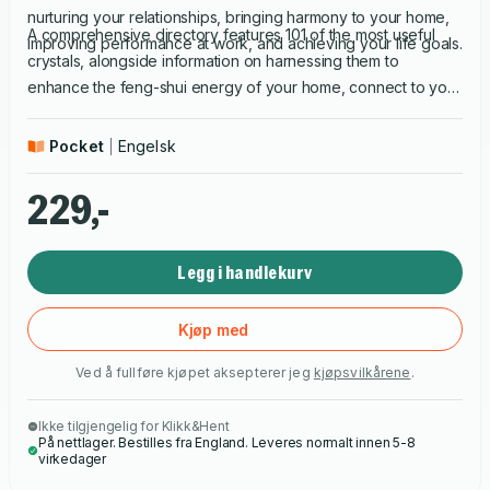
nurturing your relationships, bringing harmony to your home,
A comprehensive directory features 101 of the most useful
improving performance at work, and achieving your life goals.
crystals, alongside information on harnessing them to
enhance the feng-shui energy of your home, connect to your
chakras, and work with their astrological alignment for the
most successful results.
Pocket
Engelsk
229,-
Legg i handlekurv
Kjøp med
Ved å fullføre kjøpet aksepterer jeg
kjøpsvilkårene
.
Ikke tilgjengelig for Klikk&Hent
På nettlager. Bestilles fra England. Leveres normalt innen 5-8
virkedager