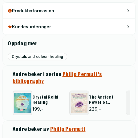
Produktinformasjon
Kundevurderinger
Oppdag mer
Crystals and colour-healing
Andre bøker i serien
Philip Permutt's
bibliography
Crystal Reiki
The Ancient
Healing
Power of
Crystals
199,-
229,-
Andre bøker av
Philip Permutt