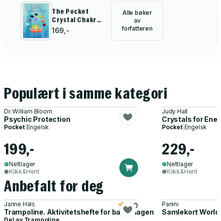
The Pocket
Alle bøker
Crystal Chakra
av
Healer
forfatteren
169,-
Populært i samme kategori
Dr. William Bloom
Judy Hall
Psychic Protection
Crystals for Ene
Pocket
|
Engelsk
Pocket
|
Engelsk
199,-
229,-
Nettlager
Nettlager
Klikk&Hent
Klikk&Hent
Anbefalt for deg
Janne Hals
Panini
5.0
Trampoline. Aktivitetshefte for barnehagen
Samlekort World
Del av
Trampoline