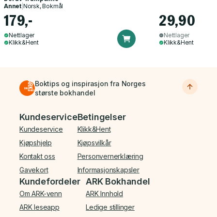
Annet
|
Norsk, Bokmål
179,-
29,90
Nettlager
Nettlager
Klikk&Hent
Klikk&Hent
Boktips og inspirasjon fra Norges
største bokhandel
Bunnmeny
Kundeservice
Betingelser
Kundeservice
Klikk&Hent
Kjøpshjelp
Kjøpsvilkår
Kontakt oss
Personvernerklæring
Gavekort
Informasjonskapsler
Kundefordeler
ARK Bokhandel
Om ARK-venn
ARK Innhold
ARK leseapp
Ledige stillinger