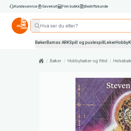
Kundeservice
Gavekort
Finn butikk
Bedriftskunde
Bøker
Barnas ARK
Spill og puslespill
Leker
Hobby
K
/
Bøker
/
Hobbybøker og fritid
/
Helsebø