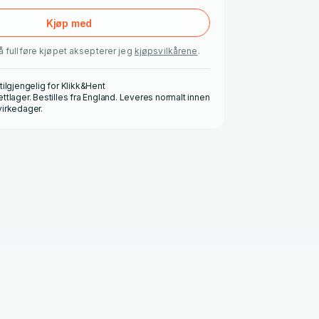
Kjøp med
å fullføre kjøpet aksepterer jeg
kjøpsvilkårene
.
 tilgjengelig for Klikk&Hent
ettlager. Bestilles fra England. Leveres normalt innen
virkedager.