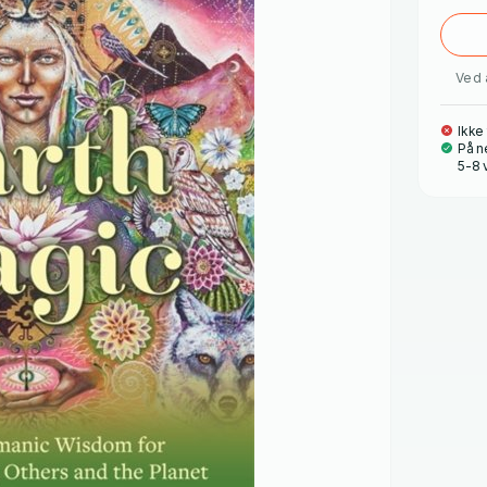
Ved 
Ikke
På n
5-8 