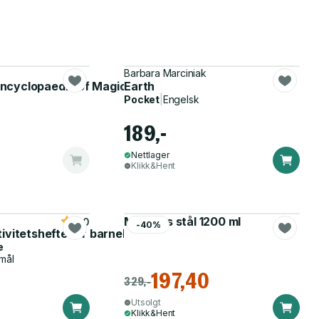
Barbara Marciniak
cyclopaedia of Magical Herbs
Earth
Pocket
|
Engelsk
189,-
Nettlager
Klikk&Hent
Matboks stål 1200 ml
5.0
-40%
tivitetshefte for barnehagen
e
mål
197,40
329,-
Utsolgt
Klikk&Hent