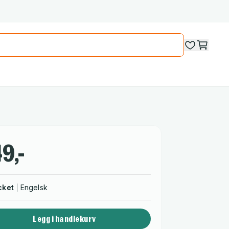
9,-
cket
Engelsk
Legg i handlekurv