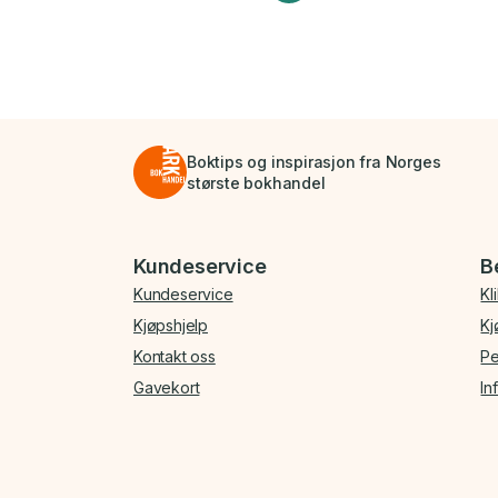
Boktips og inspirasjon fra Norges
største bokhandel
Bunnmeny
Kundeservice
B
Kundeservice
Kl
Kjøpshjelp
Kj
Kontakt oss
Pe
Gavekort
In