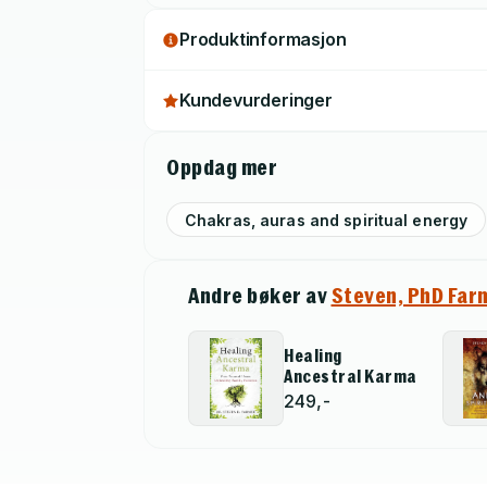
Produktinformasjon
Kundevurderinger
Oppdag mer
Chakras, auras and spiritual energy
Andre bøker av
Steven, PhD Far
Healing
Ancestral Karma
249,-