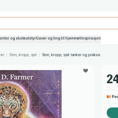
Studiestart! Alle* pensumbøker -20%
Se utvalget her
ontor og skoleutstyr
Gaver og ting til hjemmet
Inspirasjon
ker
/
Sinn, kropp, sjel
/
Sinn, kropp, sjel: tanker og praksis
24
Po