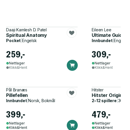
Daaji Kamlesh D. Patel
Eileen Lee
Spiritual Anatomy
Ultimate Guide t
Pocket
|
Engelsk
Innbundet
|
Engelsk
259,-
309,-
Nettlager
Nettlager
Klikk&Hent
Klikk&Hent
Pål Branæs
Hitster
Pillefellen
Hitster Original
Innbundet
|
Norsk, Bokmål
2–12 spillere
|
30–60
399,-
479,-
Nettlager
Nettlager
Klikk&Hent
Klikk&Hent