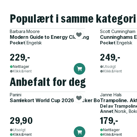
Populært i samme kategori
Barbara Moore
Scott Cunningham
Modern Guide to Energy Clearing
Cunninghams En
Pocket
|
Engelsk
Pocket
|
Engelsk
229,-
249,-
Nettlager
Utsolgt
Klikk&Hent
Klikk&Hent
Anbefalt for deg
Panini
Janne Hals
Samlekort World Cup 2026 Sticker Booster
Trampoline. Ak
Del av
Trampolin
Annet
|
Norsk, Bok
29,90
179,-
Utsolgt
Nettlager
Klikk&Hent
Klikk&Hent