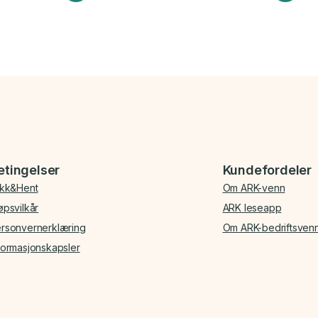
etingelser
Kundefordeler
ikk&Hent
Om ARK-venn
øpsvilkår
ARK leseapp
rsonvernerklæring
Om ARK-bedriftsven
formasjonskapsler