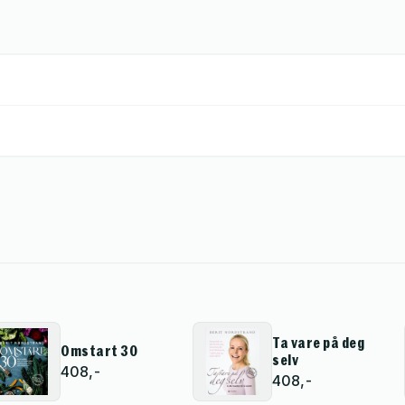
Ta vare på deg
Omstart 30
selv
408,-
408,-