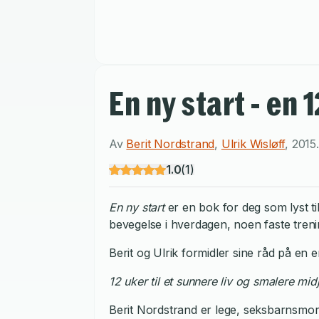
En ny start - en
Av
Berit Nordstrand
,
Ulrik Wisløff
,
2015
.
1.0
(
1
)
En ny start
er en bok for deg som lyst 
bevegelse i hverdagen, noen faste trenin
Berit og Ulrik formidler sine råd på en 
12 uker til et sunnere liv og smalere mid
Berit Nordstrand er lege, seksbarnsmor, 