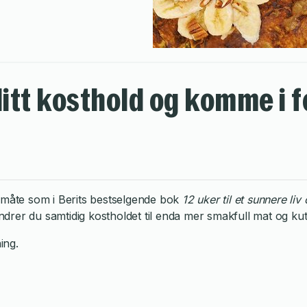
 ditt kosthold og komme i 
e måte som i Berits bestselgende bok
12 uker til et sunnere li
Endrer du samtidig kostholdet til enda mer smakfull mat og kut
ing.