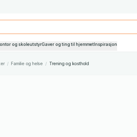
Studiestart! Alle* pensumbøker -20%
Se utvalget her
ontor og skoleutstyr
Gaver og ting til hjemmet
Inspirasjon
ker
/
Familie og helse
/
Trening og kosthold