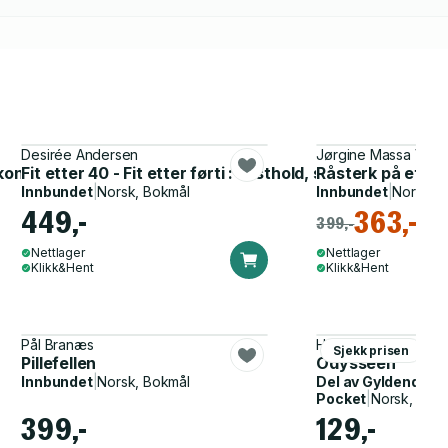
Desirée Andersen
Jørgine Massa Vass
kondis og styrke
Fit etter 40 - Fit etter førti : kosthold, søvn, trening, 
Råsterk på et år
Innbundet
|
Norsk, Bokmål
Innbundet
|
Norsk, 
449,-
363,-
399,-
Nettlager
Nettlager
Klikk&Hent
Klikk&Hent
Pål Branæs
Homer, John Flaxma
Sjekk prisen
Pillefellen
Odysseen
Innbundet
|
Norsk, Bokmål
Del av
Gyldendal p
Pocket
|
Norsk, Bok
399,-
129,-