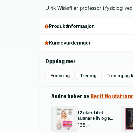
Ulrik Wisløff er professor i fysiologi ve
Produktinformasjon
Kundevurderinger
Oppdag mer
Ernæring
Trening
Trening og 
Andre bøker av
Berit Nordstran
12 uker til et
sunnere liv og en
smalere midje
135,-