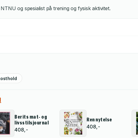
d NTNU og spesialist på trening og fysisk aktivitet.
kosthold
d
Berits mat- og
Ren nytelse
livsstilsjournal
408,-
408,-