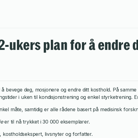
 12-ukers plan for å endre
til å bevege deg, mosjonere og endre ditt kosthold. På samm
gstider i uken til kondisjonstrening og enkel styrketrening. 
enkel måte, samtidig er alle rådene basert på medisinsk forskn
je
er til nå trykket i 30 000 eksemplarer.
kostholdsekspert, livsnyter og forfatter.