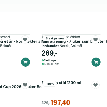
strand
Atefe R. Tari, Ulrik Wisløff
Sjekk prisen
ten!
 et år - korte økter alle har tid til!
Mikrotrening - 7 uker som booster 
 Bokmål
Innbundet
|
Norsk, Bokmål
269,-
Nettlager
Klikk&Hent
Matboks stål 1200 ml
-40%
d Cup 2026 Sticker Booster
197,40
329,-