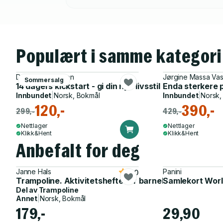
Populært i samme kategori
Desirée Andersen
Jørgine Massa Vas
Sommersalg
14 dagers kickstart - gi din nye livsstil den beste star
Enda sterkere på
Innbundet
|
Norsk, Bokmål
Innbundet
|
Norsk,
120,-
390,-
299,-
429,-
Nettlager
Nettlager
Klikk&Hent
Klikk&Hent
Anbefalt for deg
Janne Hals
Panini
5.0
Trampoline. Aktivitetshefte for barnehagen
Samlekort Worl
Del av
Trampoline
Annet
|
Norsk, Bokmål
179,-
29,90