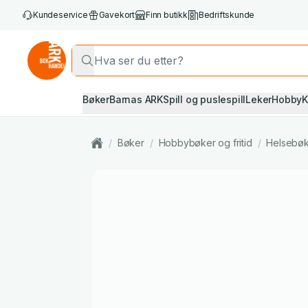
Kundeservice
Gavekort
Finn butikk
Bedriftskunde
Bøker
Barnas ARK
Spill og puslespill
Leker
Hobby
K
/
Bøker
/
Hobbybøker og fritid
/
Helsebø