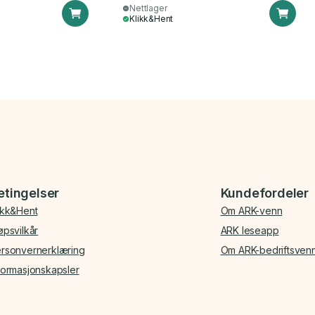
Nettlager
Klikk&Hent
etingelser
Kundefordeler
ikk&Hent
Om ARK-venn
øpsvilkår
ARK leseapp
rsonvernerklæring
Om ARK-bedriftsven
formasjonskapsler