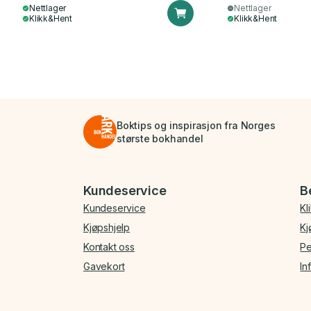
Nettlager
Nettlager
Klikk&Hent
Klikk&Hent
Boktips og inspirasjon fra Norges
største bokhandel
Bunnmeny
Kundeservice
B
Kundeservice
Kl
Kjøpshjelp
Kj
Kontakt oss
Pe
Gavekort
In