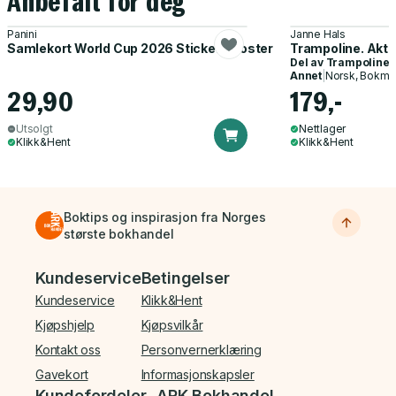
Anbefalt for deg
Panini
Janne Hals
Samlekort World Cup 2026 Sticker Booster
Trampoline. Akti
Del av
Trampoline
Annet
|
Norsk, Bokmå
29,90
179,-
Utsolgt
Nettlager
Klikk&Hent
Klikk&Hent
Boktips og inspirasjon fra Norges
største bokhandel
Bunnmeny
Kundeservice
Betingelser
Kundeservice
Klikk&Hent
Kjøpshjelp
Kjøpsvilkår
Kontakt oss
Personvernerklæring
Gavekort
Informasjonskapsler
Kundefordeler
ARK Bokhandel