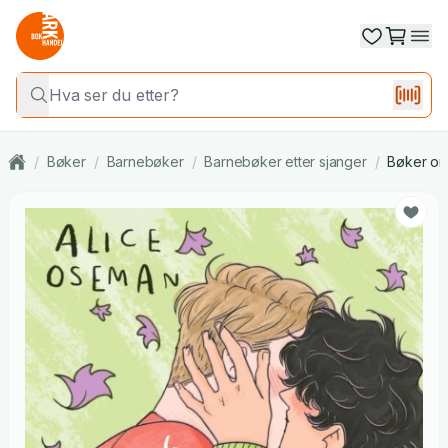
/
Bøker
/
Barnebøker
/
Barnebøker etter sjanger
/
Bøker om 