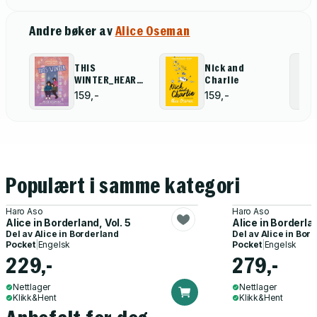
Andre bøker av
Alice Oseman
THIS
Nick and
WINTER_HEARTSTOPPER
Charlie
NO PB
159,-
159,-
Populært i samme kategori
Haro Aso
Haro Aso
Alice in Borderland, Vol. 5
Alice in Borderlan
Del av
Alice in Borderland
Del av
Alice in Bor
Pocket
|
Engelsk
Pocket
|
Engelsk
229,-
279,-
Nettlager
Nettlager
Klikk&Hent
Klikk&Hent