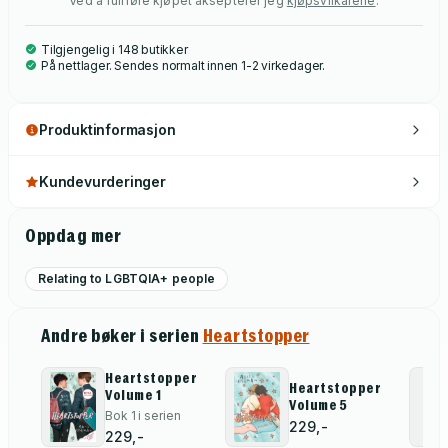
Ved å fullføre kjøpet aksepterer jeg
kjøpsvilkårene
.
Tilgjengelig i 148 butikker
På nettlager. Sendes normalt innen 1-2 virkedager.
Produktinformasjon
Kundevurderinger
Oppdag mer
Relating to LGBTQIA+ people
Andre bøker i serien
Heartstopper
Heartstopper
Heartstopper
Volume 1
Volume 5
Bok 1 i serien
229,-
229,-