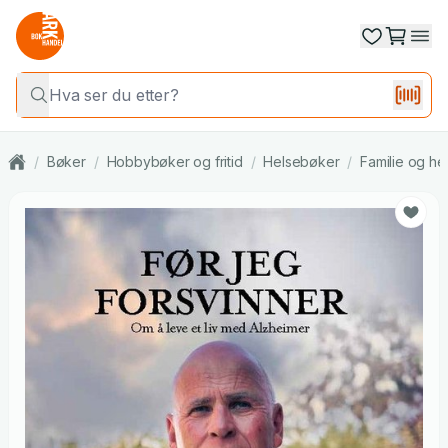
/
Bøker
/
Hobbybøker og fritid
/
Helsebøker
/
Familie og he