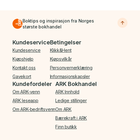
Boktips og inspirasjon fra Norges
største bokhandel
Bunnmeny
Kundeservice
Betingelser
Kundeservice
Klikk&Hent
Kjøpshjelp
Kjøpsvilkår
Kontakt oss
Personvernerklæring
Gavekort
Informasjonskapsler
Kundefordeler
ARK Bokhandel
Om ARK-venn
ARK Innhold
ARK leseapp
Ledige stillinger
Om ARK-bedriftsvenn
Om ARK
Bærekraft i ARK
Finn butikk