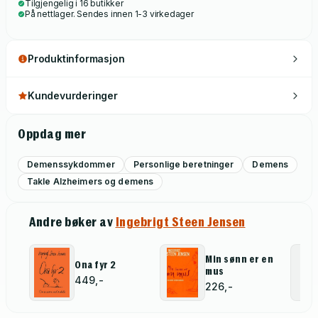
Tilgjengelig i 16 butikker
skal møte livet for fulle seil og med solskinn på alle kanter.
På nettlager. Sendes innen 1-3 virkedager
Produktinformasjon
Kundevurderinger
Oppdag mer
Demenssykdommer
Personlige beretninger
Demens
Takle Alzheimers og demens
Andre bøker av
Ingebrigt Steen Jensen
Min sønn er en
Ona fyr 2
mus
449,-
226,-