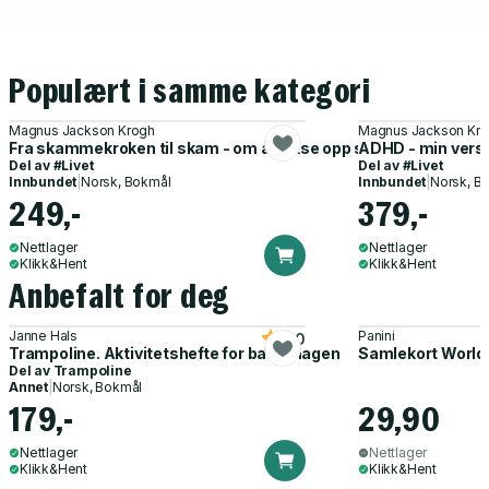
Populært i samme kategori
Magnus Jackson Krogh
Magnus Jackson Kr
Fra skammekroken til skam - om å vokse opp som annerledes
ADHD - min verst
Del av
#Livet
Del av
#Livet
Innbundet
|
Norsk, Bokmål
Innbundet
|
Norsk, B
249,-
379,-
Nettlager
Nettlager
Klikk&Hent
Klikk&Hent
Anbefalt for deg
Janne Hals
Panini
5.0
Trampoline. Aktivitetshefte for barnehagen
Samlekort World
Del av
Trampoline
Annet
|
Norsk, Bokmål
179,-
29,90
Nettlager
Nettlager
Klikk&Hent
Klikk&Hent