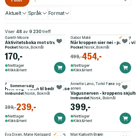
Aktuelt
Språk
Format
Viser
48
av
9 230
treff
Gareth Moore
Gabor Maté
4.7
Aktivitetsboka mot stress
Når kroppen sier nei - prisen vi 
Pocket
|
Norsk, Bokmål
Pocket
|
Norsk, Bokmål
170,-
454,-
499,-
Nettlager
Nettlager
Klikk&Hent
Klikk&Hent
Annette Dragland
Annette Løno, Torkil Færø og 1
Sommersalg
Hele deg - veien til bedre helse
annen
Vagusnerven - kroppens skjult
Innbundet
|
Norsk, Bokmål
Innbundet
|
Norsk, Bokmål
239,-
399,-
399,-
Nettlager
Nettlager
Klikk&Hent
Klikk&Hent
Eva Dixen, Marie Kjelgaard
Mari Kjølseth Bræin
5.0