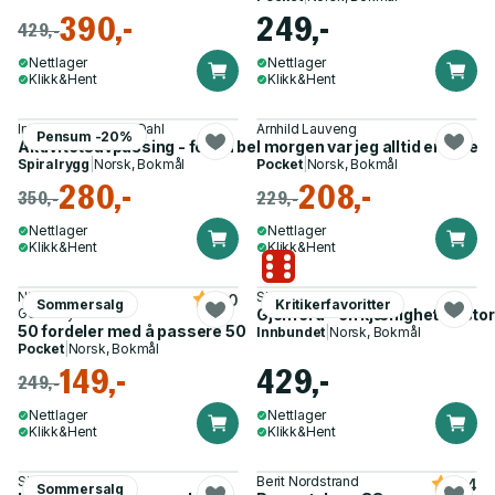
390,-
249,-
429,-
Nettlager
Nettlager
Klikk&Hent
Klikk&Hent
Ingebjørg Midsem Dahl
Arnhild Lauveng
Pensum -20%
Aktivitetsavpassing - for en bedre hverdag med ME
I morgen var jeg alltid en løve
Spiralrygg
|
Norsk, Bokmål
Pocket
|
Norsk, Bokmål
280,-
208,-
350,-
229,-
Nettlager
Nettlager
Klikk&Hent
Klikk&Hent
Niels Christian
Siri Hustvedt
4.0
Sommersalg
Kritikerfavoritter
Geelmuyden
Gjenferd - en kjærlighetshistor
50 fordeler med å passere 50
Innbundet
|
Norsk, Bokmål
Pocket
|
Norsk, Bokmål
149,-
429,-
249,-
Nettlager
Nettlager
Klikk&Hent
Klikk&Hent
Sissel Gran
Berit Nordstrand
4.4
Sommersalg