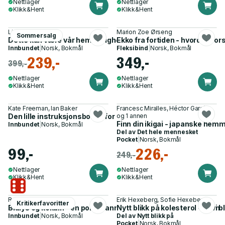
Nettlager
Nettlager
Klikk&Hent
Klikk&Hent
Linn Marie Wiik
Marion Zoe Ørseng
Sommersalg
Dette kan være vår hemmelighet
Ekko fra fortiden - hvordan fo
Innbundet
|
Norsk, Bokmål
Fleksibind
|
Norsk, Bokmål
239,-
349,-
399,-
Nettlager
Nettlager
Klikk&Hent
Klikk&Hent
Kate Freeman, Ian Baker
Francesc Miralles, Héctor García
Den lille instruksjonsboken for seniorer
og 1 annen
Finn din ikigai - japanske hemme
Innbundet
|
Norsk, Bokmål
Del av
Det hele mennesket
Pocket
|
Norsk, Bokmål
99,-
226,-
249,-
Nettlager
Nettlager
Klikk&Hent
Klikk&Hent
Ronny Rene Raveen
Erik Hexeberg, Sofie Hexeberg
Kritikerfavoritter
Blålys og kokain - en politimanns vei inn i rusen – og ut av den
Nytt blikk på kolesterol - er vi bl
Innbundet
|
Norsk, Bokmål
Del av
Nytt blikk på
Pocket
|
Norsk, Bokmål