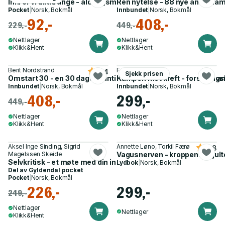
Inni er vi alltid unge - aldringsmeditasjoner
Ren nytelse - 88 nye antiinfla
Pocket
|
Norsk, Bokmål
Innbundet
|
Norsk, Bokmål
92,-
408,-
229,-
449,-
Nettlager
Nettlager
Klikk&Hent
Klikk&Hent
Berit Nordstrand
Fedon Lindberg
4.4
Sjekk prisen
Omstart 30 - en 30 dagers anti-inflammatorisk kostholdspl
Kampen mot kreft - forskningsb
Innbundet
|
Norsk, Bokmål
Innbundet
|
Norsk, Bokmål
408,-
299,-
449,-
Nettlager
Nettlager
Klikk&Hent
Klikk&Hent
Aksel Inge Sinding, Sigrid
Annette Løno, Torkil Færø
4.8
Magelssen Skeide
Vagusnerven - kroppens skjult
Selvkritisk - et møte med din indre kritiker
Lydbok
|
Norsk, Bokmål
Del av
Gyldendal pocket
Pocket
|
Norsk, Bokmål
226,-
299,-
249,-
Nettlager
Nettlager
Klikk&Hent