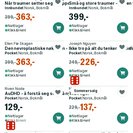
Når traumer setter seg i kroppen - øvelser for å riste deg fri
Små og store traumer - prisen v
Innbundet
|
Norsk, Bokmål
Innbundet
|
Norsk, Bokmål
363,-
399,-
399,-
Nettlager
Nettlager
Klikk&Hent
Klikk&Hent
Ellen Flø Skagen
Joseph Nguyen
Den nevroplastiske nøkkelen - ved uforklarte fysiske plager s
Ikke tro på alt du tenker - hvo
Pocket
|
Norsk, Bokmål
Pocket
|
Norsk, Bokmål
363,-
226,-
399,-
249,-
Nettlager
Nettlager
Klikk&Hent
Klikk&Hent
Riven Node
Neige Sinno
Sommersalg
AuDHD - å forstå seg selv på nytt
Trist tiger
Pocket
|
Norsk, Bokmål
Pocket
|
Norsk, Bokmål
129,-
137,-
229,-
Nettlager
Nettlager
Klikk&Hent
Klikk&Hent