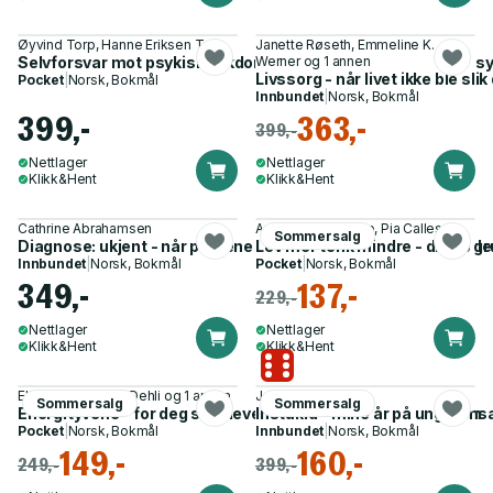
Øyvind Torp, Hanne Eriksen Torp
Janette Røseth, Emmeline K.
Selvforsvar mot psykisk sykdom - effektive grep for bedre psy
Werner og 1 annen
Livssorg - når livet ikke ble sli
Pocket
|
Norsk, Bokmål
Innbundet
|
Norsk, Bokmål
399,-
363,-
399,-
Nettlager
Nettlager
Klikk&Hent
Klikk&Hent
Cathrine Abrahamsen
Anne Mette Futtrup, Pia Callesen
Sommersalg
Diagnose: ukjent - når prøvene er normale, men ingenting føles
Lev mer tenk mindre - dropp gru
Innbundet
|
Norsk, Bokmål
Pocket
|
Norsk, Bokmål
349,-
137,-
229,-
Nettlager
Nettlager
Klikk&Hent
Klikk&Hent
Elin Fjerstad, Lars Dehli og 1 annen
Johanne Rogndal
Sommersalg
Sommersalg
Energityvene - for deg som lever med utmattelse og sykdom
Instukid - mine år på ungdoms
Pocket
|
Norsk, Bokmål
Innbundet
|
Norsk, Bokmål
149,-
160,-
249,-
399,-