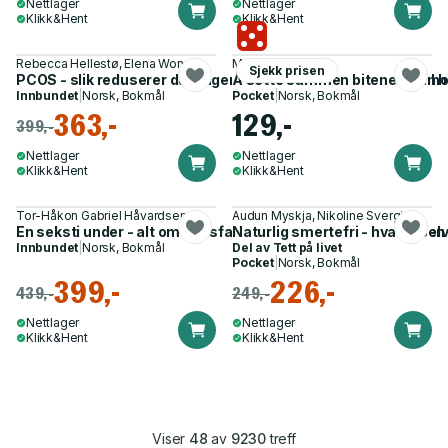
Nettlager
Nettlager
Klikk&Hent
Klikk&Hent
Rebecca Hellestø, Elena Wong
Martin Revheim
Sjekk prisen
PCOS - slik reduserer du plagene med ny kunnskap om kosthold
Å sette sammen bitene - min h
Innbundet
|
Norsk, Bokmål
Pocket
|
Norsk, Bokmål
363,-
129,-
399,-
Nettlager
Nettlager
Klikk&Hent
Klikk&Hent
Tor-Håkon Gabriel Håvardsen
Audun Myskja, Nikoline Svergja
En seksti under - alt om dødsfall, likhenting, forråtnelse og e
Naturlig smertefri - hva du sel
Innbundet
|
Norsk, Bokmål
Del av
Tett på livet
Pocket
|
Norsk, Bokmål
399,-
226,-
439,-
249,-
Nettlager
Nettlager
Klikk&Hent
Klikk&Hent
Viser
48
av
9230
treff