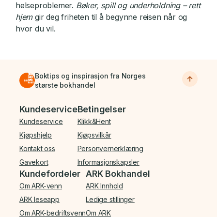
helseproblemer.
Bøker, spill og underholdning – rett
hjem
gir deg friheten til å begynne reisen når og
hvor du vil.
Boktips og inspirasjon fra Norges
største bokhandel
Bunnmeny
Kundeservice
Betingelser
Kundeservice
Klikk&Hent
Kjøpshjelp
Kjøpsvilkår
Kontakt oss
Personvernerklæring
Gavekort
Informasjonskapsler
Kundefordeler
ARK Bokhandel
Om ARK-venn
ARK Innhold
ARK leseapp
Ledige stillinger
Om ARK-bedriftsvenn
Om ARK