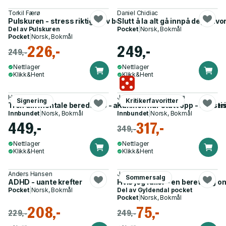
Torkil Færø
Daniel Chidiac
Pulskuren - stress riktig, sov bedre, yt mer og lev lenger
Slutt å la alt gå innpå deg - h
Del av
Pulskuren
Pocket
|
Norsk, Bokmål
Pocket
|
Norsk, Bokmål
226,-
249,-
249,-
Nettlager
Nettlager
Klikk&Hent
Klikk&Hent
Helge Mehus
Johanne Nordby Wernø
Signering
Kritikerfavoritter
Tren din mentale beredskap - alt jeg har lært om krisehåndter
Kaninen har stått opp - autisti
Innbundet
|
Norsk, Bokmål
Innbundet
|
Norsk, Bokmål
449,-
317,-
349,-
Nettlager
Nettlager
Klikk&Hent
Klikk&Hent
Anders Hansen
Jan Grue
Sommersalg
ADHD - uante krefter
Hvis jeg faller - en beretning o
Pocket
|
Norsk, Bokmål
Del av
Gyldendal pocket
Pocket
|
Norsk, Bokmål
208,-
75,-
229,-
249,-