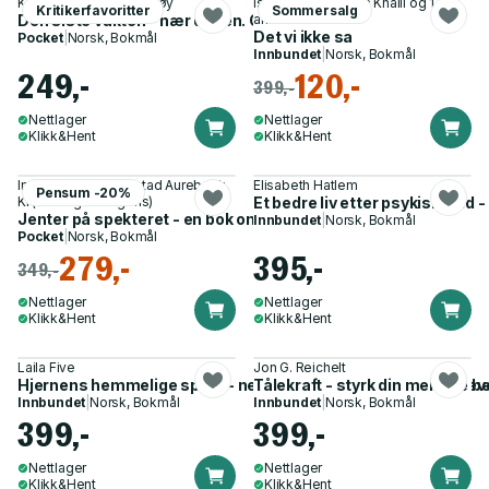
Kjartan Brügger Bjånesøy
Isabel Raad, Ahlam Khalil og 1
Kritikerfavoritter
Sommersalg
Den siste vakten - nær døden. Og andre historier om livet
annen
Det vi ikke sa
Pocket
|
Norsk, Bokmål
Innbundet
|
Norsk, Bokmål
249,-
120,-
399,-
Nettlager
Nettlager
Klikk&Hent
Klikk&Hent
Ingvild Kalsnes Jørstad Aurebekk,
Elisabeth Hatlem
Pensum -20%
KI (kunstig intelligens)
Et bedre liv etter psykisk vold
Jenter på spekteret - en bok om autisme
Innbundet
|
Norsk, Bokmål
Pocket
|
Norsk, Bokmål
279,-
395,-
349,-
Nettlager
Nettlager
Klikk&Hent
Klikk&Hent
Laila Five
Jon G. Reichelt
Hjernens hemmelige språk - nevroplastisitet : 6 trinn som re
Tålekraft - styrk din mentale 
Innbundet
|
Norsk, Bokmål
Innbundet
|
Norsk, Bokmål
399,-
399,-
Nettlager
Nettlager
Klikk&Hent
Klikk&Hent