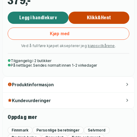
379,-
Legg i handlekurv
Klikk&Hent
Kjøp med
Ved å fullføre kjøpet aksepterer jeg
kjøpsvilkårene
.
Tilgjengelig i 2 butikker
På nettlager. Sendes normalt innen 1-2 virkedager
Produktinformasjon
Kundevurderinger
Oppdag mer
Finnmark
Personlige beretninger
Selvmord