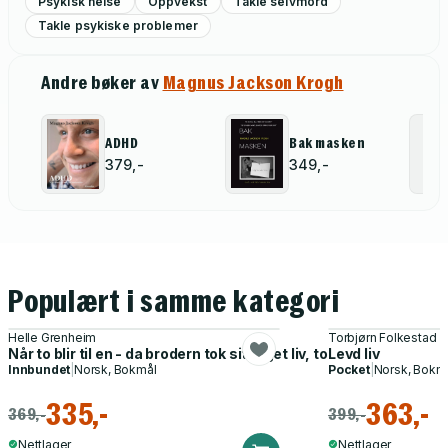
Psykisk helse
Oppvekst
Takle selvmord
Takle psykiske problemer
Andre bøker av
Magnus Jackson Krogh
ADHD
Bak masken
379,-
349,-
Populært i samme kategori
Helle Grenheim
Torbjørn Folkestad
Når to blir til en - da brodern tok sitt eget liv, tok han mitt og
Levd liv
Innbundet
|
Norsk, Bokmål
Pocket
|
Norsk, Bokm
335,-
363,-
369,-
399,-
Nettlager
Nettlager