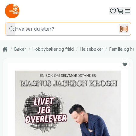
/
Bøker
/
Hobbybøker og fritid
/
Helsebøker
/
Familie og he