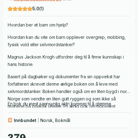
5.0
(
1
)
Hvordan ber et barn om hjelp?
Hvordan kan du vite om barn opplever overgrep, mobbing,
fysisk vold eller selvmordstanker?
Magnus Jackson Krogh utfordrer deg til å finne kunnskap i
hans historie.
Basert på dagbøker og dokumenter fra sin oppvekst har
forfatteren skrevet denne ærlige boken om å leve med
selvmordstanker. Boken handler også om en liten bygd i nord
Norge som vendte en liten gutt ryggen og som ikke så
En bok du mest sannsynlig aldri kommer til å glemme.
tegnene på psykisk uhelse. En ærlig bok om oppvekst,
selvmordstanker, skam og «masker».
Innbundet
Norsk, Bokmål