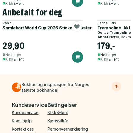
Klikk&Hent
Klikk&Hent
Anbefalt for deg
Panini
Janne Hals
Samlekort World Cup 2026 Sticker Booster
Trampoline. Akti
Del av
Trampoline
Annet
|
Norsk, Bokmå
29,90
179,-
Nettlager
Nettlager
Klikk&Hent
Klikk&Hent
Boktips og inspirasjon fra Norges
største bokhandel
Bunnmeny
Kundeservice
Betingelser
Kundeservice
Klikk&Hent
Kjøpshjelp
Kjøpsvilkår
Kontakt oss
Personvernerklæring