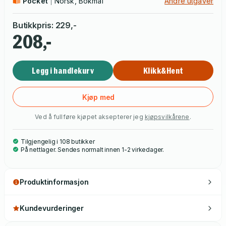
Pocket
Norsk, Bokmål
Andre utgaver
Butikkpris
:
229
,-
208,-
Legg i handlekurv
Klikk&Hent
Kjøp med
Ved å fullføre kjøpet aksepterer jeg
kjøpsvilkårene
.
Tilgjengelig i 108 butikker
På nettlager. Sendes normalt innen 1-2 virkedager.
Produktinformasjon
Kundevurderinger