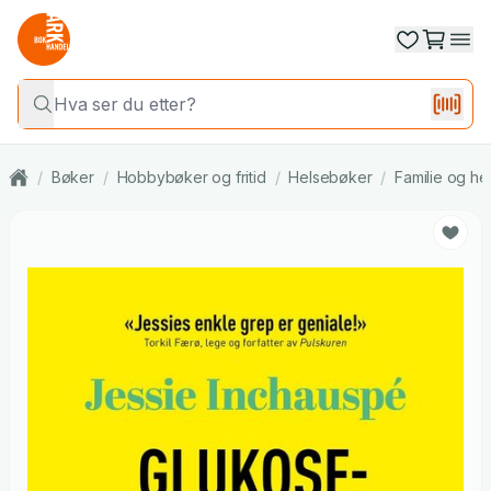
/
Bøker
/
Hobbybøker og fritid
/
Helsebøker
/
Familie og he