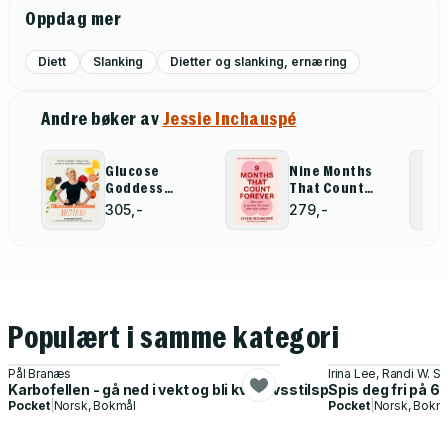
Oppdag mer
Diett
Slanking
Dietter og slanking, ernæring
Andre bøker av
Jessie Inchauspé
Glucose
Nine Months
Goddess
That Count
Method
Forever
305,-
279,-
Populært i samme kategori
Pål Branæs
Irina Lee, Randi W. S
Karbofellen - gå ned i vekt og bli kvitt livsstilsplager på under s
Spis deg fri på 6
Pocket
|
Norsk, Bokmål
Pocket
|
Norsk, Bokm