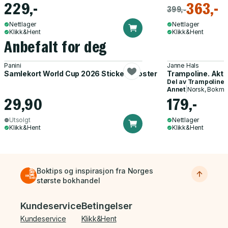
229,-
363,-
399,-
Nettlager
Nettlager
Klikk&Hent
Klikk&Hent
Anbefalt for deg
Panini
Janne Hals
Samlekort World Cup 2026 Sticker Booster
Trampoline. Akti
Del av
Trampoline
Annet
|
Norsk, Bokmå
29,90
179,-
Utsolgt
Nettlager
Klikk&Hent
Klikk&Hent
Boktips og inspirasjon fra Norges
største bokhandel
Bunnmeny
Kundeservice
Betingelser
Kundeservice
Klikk&Hent