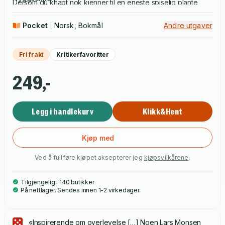
Dersom du knapt nok kjenner til en eneste spiselig plante,
sliter med å tenne i peisen, selv med fyrstikker, tørr ved og
Pocket
Norsk, Bokmål
Andre utgaver
avispapir, og ikke vet hvor, når eller hvordan du søker tilflukt
fra norsk vintervær eller radioaktivt nedfall, vil denne
håndboka gi deg et lite overtak. En «fighting chance».
Fri frakt
Kritikerfavoritter
Ferdighetene du lærer vil ikke bare være til nytte når
samfunnet, slik vi kjenner det, er utradert. De kan også være
249,-
til glede og nytte i livet du lever nå. Og kanskje vil en større
forståelse og respekt for naturen og utfordringene vi møter
Legg i handlekurv
Klikk&Hent
ved å takle den, utsette undergangen.
Kjøp med
Ved å fullføre kjøpet aksepterer jeg
kjøpsvilkårene
.
Tilgjengelig i 140 butikker
På nettlager. Sendes innen 1-2 virkedager.
«Inspirerende om overlevelse […] Noen Lars Monsen