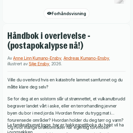
Forhåndsvisning
Håndbok i overlevelse -
(postapokalypse nå!)
Av
Anne Linn Kumano-Ensby
,
Andreas Kumano-Ensby
,
illustrert av
Silje Ensby
,
2026
.
Ville du overlevd hvis en katastrofe lammet samfunnet og du
måtte klare deg selv?
Se for deg at en solstorm slår ut strømnettet, et vulkanutbrudd
begraver landet vårt i aske, eller en terrorhandling jevner
byen du bor i med jorda. Hvordan finner du trygg mat i
forurensede områder? Hvordan holder du deg tørr og varm?
La familiealbumet ligge, her er hakkespettboka du helst vil ha
Og hvor mange bruksområder har egentlig torvmose?
i ryggsekken.