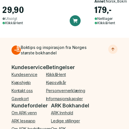
Annet
|
Norsk, Bokmå
29,90
179,-
Utsolgt
Nettlager
Klikk&Hent
Klikk&Hent
Boktips og inspirasjon fra Norges
største bokhandel
Bunnmeny
Kundeservice
Betingelser
Kundeservice
Klikk&Hent
Kjøpshjelp
Kjøpsvilkår
Kontakt oss
Personvernerklæring
Gavekort
Informasjonskapsler
Kundefordeler
ARK Bokhandel
Om ARK-venn
ARK Innhold
ARK leseapp
Ledige stillinger
Om ARK-bedriftsvenn
Om ARK