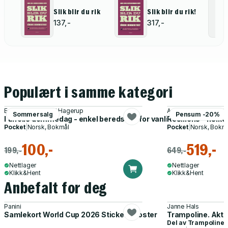
Slik blir du rik
Slik blir du rik!
137,-
317,-
Populært i samme kategori
Egil Aslak Aursand Hagerup
Anne Inger Helmen 
Sommersalg
Pensum -20%
I tilfelle dommedag - enkel beredskap for vanlige folk
Resiliens - risiko
Pocket
|
Norsk, Bokmål
Pocket
|
Norsk, Bokm
100,-
519,-
199,-
649,-
Nettlager
Nettlager
Klikk&Hent
Klikk&Hent
Anbefalt for deg
Panini
Janne Hals
Samlekort World Cup 2026 Sticker Booster
Trampoline. Akti
Del av
Trampoline