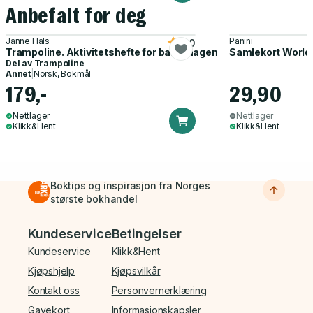
Anbefalt for deg
Janne Hals
Panini
5.0
Trampoline. Aktivitetshefte for barnehagen
Samlekort World
Del av
Trampoline
Annet
|
Norsk, Bokmål
179,-
29,90
Nettlager
Nettlager
Klikk&Hent
Klikk&Hent
Boktips og inspirasjon fra Norges
største bokhandel
Bunnmeny
Kundeservice
Betingelser
Kundeservice
Klikk&Hent
Kjøpshjelp
Kjøpsvilkår
Kontakt oss
Personvernerklæring
Gavekort
Informasjonskapsler