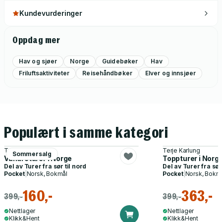
Kundevurderinger
Oppdag mer
Hav og sjøer
Norge
Guidebøker
Hav
Friluftsaktiviteter
Reisehåndbøker
Elver og innsjøer
Populært i samme kategori
Terje Karlung
Terje Karlung
Sommersalg
Vandreturer i Norge
Toppturer i Norge 
Del av
Turer fra sør til nord
Del av
Turer fra sør
Pocket
|
Norsk, Bokmål
Pocket
|
Norsk, Bokm
160,-
363,-
399,-
399,-
Nettlager
Nettlager
Klikk&Hent
Klikk&Hent