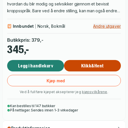
hvordan du blir modig og selvsikker gjennom et bevisst
kroppsspråk. Bare ved å endre stilling, kan man også endre
hvordan man har det og blir oppfattet. Hun forteller sin egen
dramatiske historie og presenterer forskningen som ligger
Innbundet
Norsk, Bokmål
Andre utgaver
bak «power pose» og andre kropp-tanke-effekter.
Butikkpris
:
379
,-
345,-
Legg i handlekurv
Klikk&Hent
Kjøp med
Ved å fullføre kjøpet aksepterer jeg
kjøpsvilkårene
.
Kan bestilles til 147 butikker
På nettlager. Sendes innen 1-3 virkedager