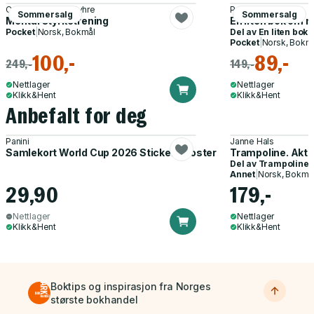
Cecilie Ystenes Myhre
Patrizia Collard
Sommersalg
Sommersalg
Mental styrketrening
En liten bok om 
Pocket
|
Norsk, Bokmål
Del av
En liten bok
Pocket
|
Norsk, Bokm
100,-
89,-
249,-
149,-
Nettlager
Nettlager
Klikk&Hent
Klikk&Hent
Anbefalt for deg
Panini
Janne Hals
Samlekort World Cup 2026 Sticker Booster
Trampoline. Akti
Del av
Trampoline
Annet
|
Norsk, Bokmå
29,90
179,-
Nettlager
Nettlager
Klikk&Hent
Klikk&Hent
Boktips og inspirasjon fra Norges
største bokhandel