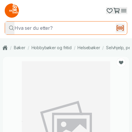
/
Bøker
/
Hobbybøker og fritid
/
Helsebøker
/
Selvhjelp, per