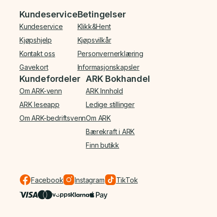
Bunnmeny
Kundeservice
Betingelser
Kundeservice
Klikk&Hent
Kjøpshjelp
Kjøpsvilkår
Kontakt oss
Personvernerklæring
Gavekort
Informasjonskapsler
Kundefordeler
ARK Bokhandel
Om ARK-venn
ARK Innhold
ARK leseapp
Ledige stillinger
Om ARK-bedriftsvenn
Om ARK
Bærekraft i ARK
Finn butikk
Facebook
Instagram
TikTok