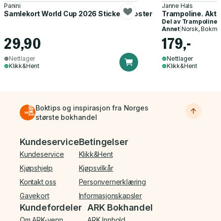
Panini
Janne Hals
Samlekort World Cup 2026 Sticker Booster
Trampoline. Akti
Del av
Trampoline
Annet
|
Norsk, Bokmå
29,90
179,-
Nettlager
Nettlager
Klikk&Hent
Klikk&Hent
Boktips og inspirasjon fra Norges
største bokhandel
Bunnmeny
Kundeservice
Betingelser
Kundeservice
Klikk&Hent
Kjøpshjelp
Kjøpsvilkår
Kontakt oss
Personvernerklæring
Gavekort
Informasjonskapsler
Kundefordeler
ARK Bokhandel
Om ARK-venn
ARK Innhold