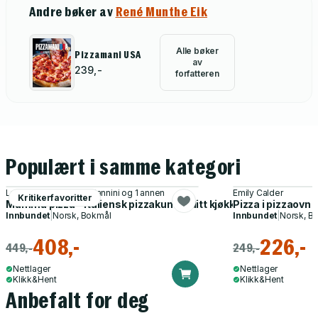
Andre bøker av
René Munthe Eik
Alle bøker
Pizzamani USA
av
239,-
forfatteren
Populært i samme kategori
Luca Zannini, Davide Zannini og 1 annen
Emily Calder
Kritikerfavoritter
Mamma pizza - italiensk pizzakunst i ditt kjøkken
Pizza i pizzaovn 
Innbundet
|
Norsk, Bokmål
Innbundet
|
Norsk, B
408,-
226,-
449,-
249,-
Nettlager
Nettlager
Klikk&Hent
Klikk&Hent
Anbefalt for deg