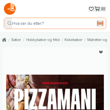
/
Bøker
/
Hobbybøker og fritid
/
Kokebøker
/
Matretter og m