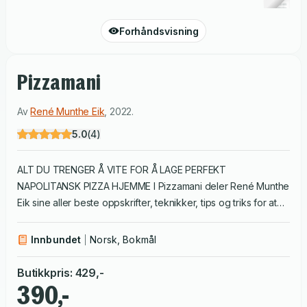
Forhåndsvisning
Pizzamani
Av
René Munthe Eik
,
2022
.
5.0
(
4
)
ALT DU TRENGER Å VITE FOR Å LAGE PERFEKT
NAPOLITANSK PIZZA HJEMME I Pizzamani deler René Munthe
Eik sine aller beste oppskrifter, teknikker, tips og triks for at
alle skal klare å lage ekte pizza av høy restaurantkvalitet.
Etter fem år med prøving og feiling har han knekt
Innbundet
Norsk, Bokmål
pizzakoden, og i denne boken får du svar på alt. Napolitansk
pizza blir stekt på høy temperatur på kort tid, som gir en
Butikkpris
:
429
,-
ekstra tynn bunn, og luftige skorper. Med kvalitetstopping blir
390,-
napolitansk pizza med rette ansett som verdens beste pizza.