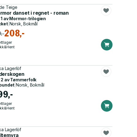
de Teige
rmor danset i regnet - roman
 1 av
Mormor-trilogien
cket
|
Norsk, Bokmål
208,-
,-
ttlager
ikk&Hent
ika Lagerlöf
derskogen
 2 av
Tømmerfolk
bundet
|
Norsk, Bokmål
99,-
ttlager
ikk&Hent
ika Lagerlöf
ltemyra