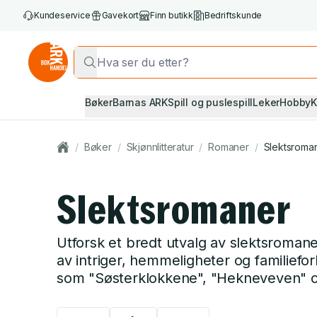
Kundeservice
Gavekort
Finn butikk
Bedriftskunde
Bøker
Barnas ARK
Spill og puslespill
Leker
Hobby
K
/
Bøker
/
Skjønnlitteratur
/
Romaner
/
Slektsroma
Slektsromaner
Utforsk et bredt utvalg av slektsroma
av intriger, hemmeligheter og familief
som "Søsterklokkene", "Hekneveven" o