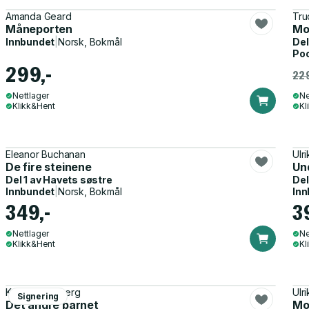
Amanda Geard
Tru
Måneporten
Mo
Innbundet
|
Norsk, Bokmål
Del
Po
299,-
229
Nettlager
Ne
Klikk&Hent
Kl
Eleanor Buchanan
Ulr
De fire steinene
Un
Del 1 av
Havets søstre
Del
Innbundet
|
Norsk, Bokmål
Inn
349,-
3
Nettlager
Ne
Klikk&Hent
Kl
Karen B. Forberg
Ulr
Signering
Det andre barnet
Mo