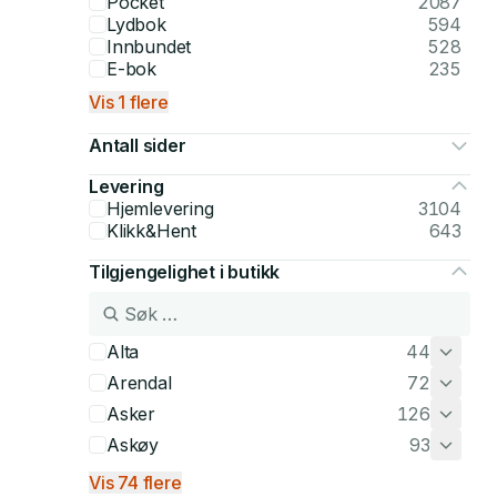
Pocket
2087
Lydbok
594
Innbundet
528
E-bok
235
Vis 1 flere
Antall sider
Levering
Hjemlevering
3104
Klikk&Hent
643
Tilgjengelighet i butikk
Alta
44
Arendal
72
Asker
126
Askøy
93
Vis 74 flere