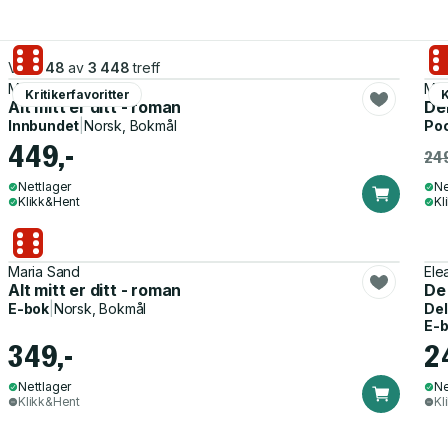
Viser
48
av
3 448
treff
Maria Sand
Mar
Kritikerfavoritter
K
Alt mitt er ditt - roman
Der
Innbundet
|
Norsk, Bokmål
Po
449,-
249
Nettlager
Ne
Klikk&Hent
Kl
Maria Sand
Ele
Alt mitt er ditt - roman
De 
E-bok
|
Norsk, Bokmål
Del
E-
349,-
2
Nettlager
Ne
Klikk&Hent
Kl