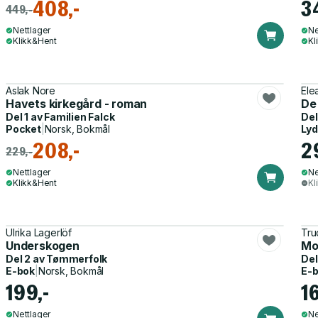
408,-
3
449,-
Nettlager
Ne
Klikk&Hent
Kl
Aslak Nore
Ele
Havets kirkegård - roman
De 
Del 1 av
Familien Falck
Del
Pocket
|
Norsk, Bokmål
Ly
208,-
2
229,-
Nettlager
Ne
Klikk&Hent
Kl
Ulrika Lagerlöf
Tru
Underskogen
Mo
Del 2 av
Tømmerfolk
Del
E-bok
|
Norsk, Bokmål
E-
199,-
1
Nettlager
Ne