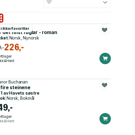
en Uthaug
ritikerfavoritter
 det finst fuglar - roman
cket
|
Norsk, Nynorsk
226,-
,-
ttlager
ikk&Hent
anor Buchanan
fire steinene
 1 av
Havets søstre
bok
|
Norsk, Bokmål
49,-
ttlager
ikk&Hent