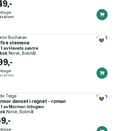
49,-
ttlager
ikk&Hent
anor Buchanan
4.3
fire steinene
 1 av
Havets søstre
dbok
|
Norsk, Bokmål
99,-
ttlager
ikk&Hent
de Teige
4.9
rmor danset i regnet - roman
 1 av
Mormor-trilogien
bok
|
Norsk, Bokmål
69,-
ttlager