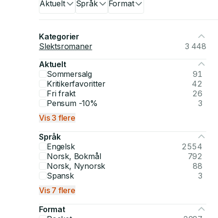
Aktuelt
Språk
Format
Kategorier
Slektsromaner
3 448
Aktuelt
Sommersalg
91
Kritikerfavoritter
42
Fri frakt
26
Pensum -10%
3
Vis 3 flere
Språk
Engelsk
2554
Norsk, Bokmål
792
Norsk, Nynorsk
88
Spansk
3
Vis 7 flere
Format