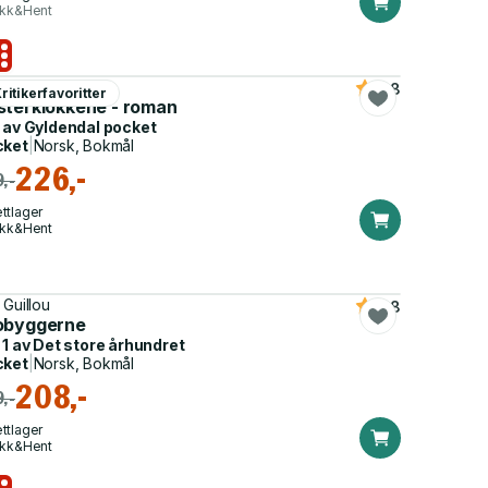
ikk&Hent
s Mytting
4.8
ritikerfavoritter
sterklokkene - roman
 av
Gyldendal pocket
cket
|
Norsk, Bokmål
226,-
,-
ttlager
ikk&Hent
 Guillou
4.8
obyggerne
 1 av
Det store århundret
cket
|
Norsk, Bokmål
208,-
,-
ttlager
ikk&Hent