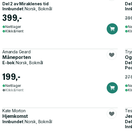
Del 2 av
Miraklenes tid
Del
Innbundet
|
Norsk, Bokmål
Inn
399,-
399
Nettlager
Ne
Klikk&Hent
Kl
Amanda Geard
Try
Måneporten
Og
E-bok
|
Norsk, Bokmål
Del
Po
199,-
279
Nettlager
Ne
Klikk&Hent
Kl
Kate Morton
Tes
Hjemkomst
Je
Innbundet
|
Norsk, Bokmål
Del
Inn