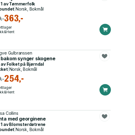
 1 av
Tømmerfolk
bundet
|
Norsk, Bokmål
363,-
,-
ttlager
ikk&Hent
gve Gulbranssen
 bakom synger skogene
 av
Folket på Bjørndal
cket
|
Norsk, Bokmål
254,-
,-
ttlager
ikk&Hent
sa Collins
nta med georginene
 1 av
Blomsterdøtrene
bundet
|
Norsk, Bokmål