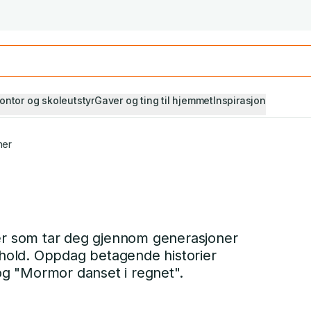
Studiestart! Alle* pensumbøker -20%
Se utvalget her
ontor og skoleutstyr
Gaver og ting til hjemmet
Inspirasjon
ner
ner som tar deg gjennom generasjoner
orhold. Oppdag betagende historier
g "Mormor danset i regnet".