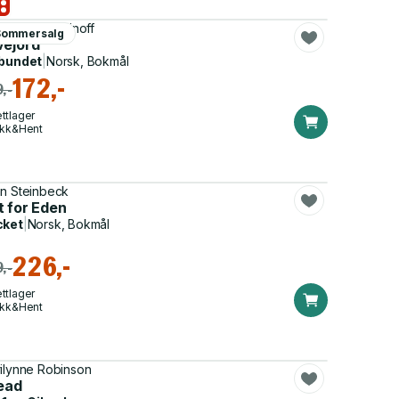
ia Turtschaninoff
Sommersalg
vejord
bundet
|
Norsk, Bokmål
172,-
,-
ttlager
ikk&Hent
n Steinbeck
t for Eden
cket
|
Norsk, Bokmål
226,-
,-
ttlager
ikk&Hent
ilynne Robinson
lead