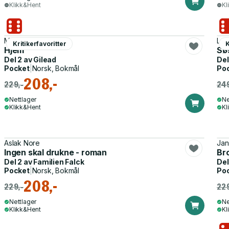
Klikk&Hent
Kl
Marilynne Robinson
Lar
Kritikerfavoritter
K
Hjem
Sø
Del 2 av
Gilead
Del
Pocket
|
Norsk, Bokmål
Po
208,-
229,-
249
Nettlager
Ne
Klikk&Hent
Kl
Aslak Nore
Jan
Ingen skal drukne - roman
Br
Del 2 av
Familien Falck
Del
Pocket
|
Norsk, Bokmål
Po
208,-
229,-
229
Nettlager
Ne
Klikk&Hent
Kl