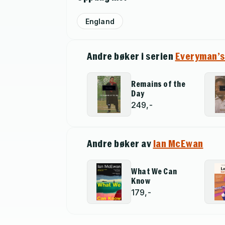
England
Andre bøker i serien
Everyman’s
Remains of the
Day
249,-
Andre bøker av
Ian McEwan
What We Can
Know
179,-