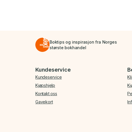
Boktips og inspirasjon fra Norges
største bokhandel
Bunnmeny
Kundeservice
B
Kundeservice
Kl
Kjøpshjelp
Kj
Kontakt oss
Pe
Gavekort
In