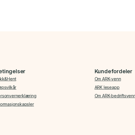
etingelser
Kundefordeler
ikk&Hent
Om ARK-venn
øpsvilkår
ARK leseapp
rsonvernerklæring
Om ARK-bedriftsven
formasjonskapsler