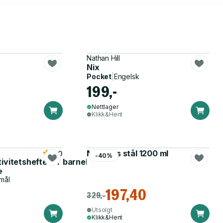
Nathan Hill
Nix
Pocket
|
Engelsk
199,-
Nettlager
Klikk&Hent
Matboks stål 1200 ml
5.0
-40%
tivitetshefte for barnehagen
e
mål
197,40
329,-
Utsolgt
Klikk&Hent