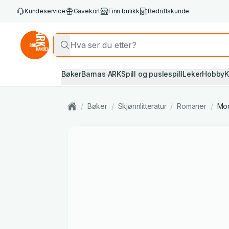
Kundeservice
Gavekort
Finn butikk
Bedriftskunde
Bøker
Barnas ARK
Spill og puslespill
Leker
Hobby
K
/
Bøker
/
Skjønnlitteratur
/
Romaner
/
Mod