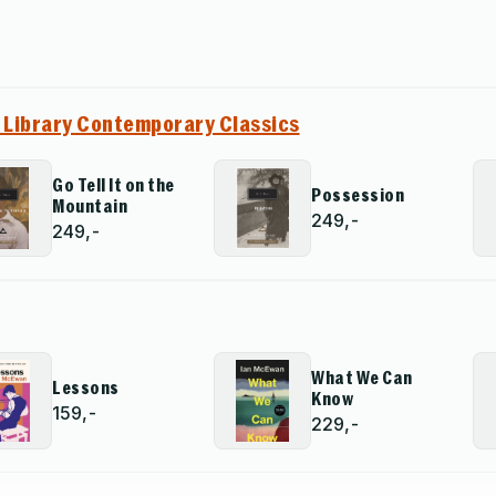
 Library Contemporary Classics
Go Tell It on the
Possession
Mountain
249,-
249,-
What We Can
Lessons
Know
159,-
229,-