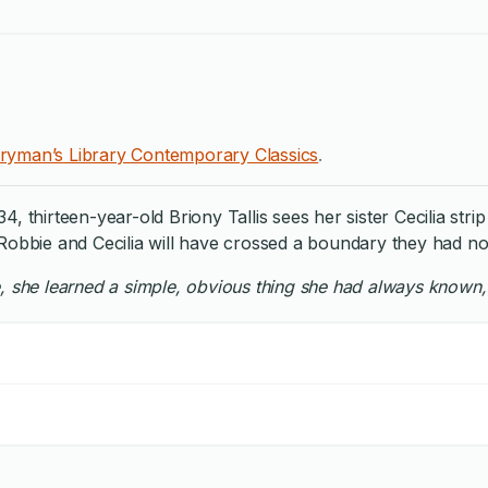
ryman’s Library Contemporary Classics
.
, thirteen-year-old Briony Tallis sees her sister Cecilia str
obbie and Cecilia will have crossed a boundary they had not e
, she learned a simple, obvious thing she had always known, a