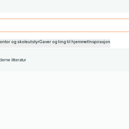
Studiestart! Alle* pensumbøker -20%
Se utvalget her
ontor og skoleutstyr
Gaver og ting til hjemmet
Inspirasjon
erne litteratur