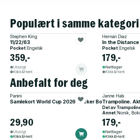
Populært i samme kategori
Stephen King
Hernan Diaz
11/22/63
In the Distance
Pocket
|
Engelsk
Pocket
|
Engelsk
359,-
179,-
Utsolgt
Nettlager
Klikk&Hent
Klikk&Hent
Anbefalt for deg
Panini
Janne Hals
Samlekort World Cup 2026 Sticker Booster
Trampoline. Ak
Del av
Trampolin
Annet
|
Norsk, Bok
29,90
179,-
Utsolgt
Nettlager
Klikk&Hent
Klikk&Hent