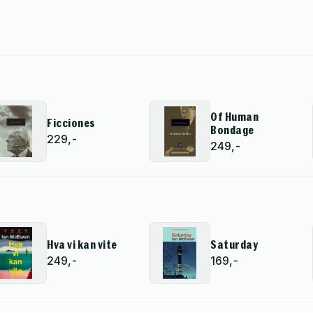
Of Human
Ficciones
Bondage
229,-
249,-
Hva vi kan vite
Saturday
249,-
169,-