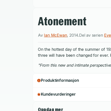
Atonement
Av
Ian McEwan
,
2014
.
Del av serien
Eve
On the hottest day of the summer of 1934
three will have been changed for ever. R
"From this new and intimate perspective
Produktinformasjon
Kundevurderinger
Oppdag mer