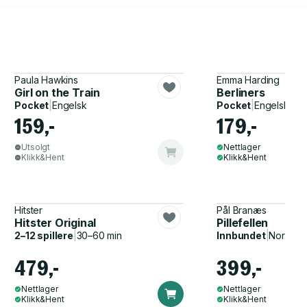
Paula Hawkins
Emma Harding
Girl on the Train
Berliners
Pocket
|
Engelsk
Pocket
|
Engelsk
159,-
179,-
Utsolgt
Nettlager
Klikk&Hent
Klikk&Hent
Hitster
Pål Branæs
Hitster Original
Pillefellen
2–12 spillere
|
30–60 min
Innbundet
|
Norsk, 
479,-
399,-
Nettlager
Nettlager
Klikk&Hent
Klikk&Hent