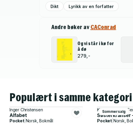
Dikt
Lyrikk av en forfatter
Andre bøker av
CAConrad
Og vi står i kø for
å dø
279,-
Populært i samme kategori
Inger Christensen
Kjersti Bronken S
Sommersalg
Alfabet
Søsterkranser -
Pocket
|
Norsk, Bokmål
Pocket
|
Norsk, Bo