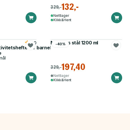
132,-
329,-
Nettlager
Klikk&Hent
Matboks stål 1200 ml
5.0
-40%
tivitetshefte for barnehagen
e
mål
197,40
329,-
Nettlager
Klikk&Hent