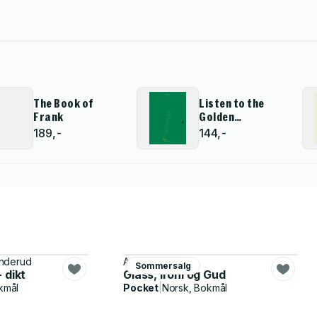
The Book of
Listen to the
Frank
Golden
Boomerang
189,-
144,-
Return
enderud
Anne Carson
Sommersalg
 dikt
Glass, ironi og Gud
kmål
Pocket
|
Norsk, Bokmål