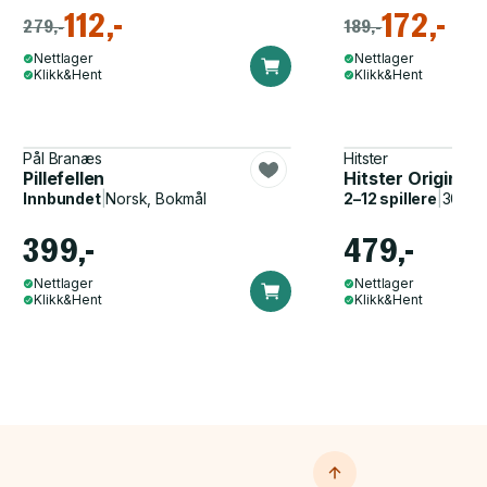
112,-
172,-
279,-
189,-
Nettlager
Nettlager
Klikk&Hent
Klikk&Hent
Pål Branæs
Hitster
Pillefellen
Hitster Original
Innbundet
|
Norsk, Bokmål
2–12 spillere
|
30–60
399,-
479,-
Nettlager
Nettlager
Klikk&Hent
Klikk&Hent