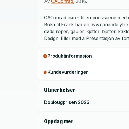
Av
CAConrad
,
2016
.
CAConrad hører til en poesiscene med et
Boka til Frank har en avvæpnende ytre fo
døde roper, gauler, kjefter, bjeffer, ka
Design: Eller med a Presentasjon av forf
Produktinformasjon
Kundevurderinger
Utmerkelser
Doblougprisen
2023
Oppdag mer