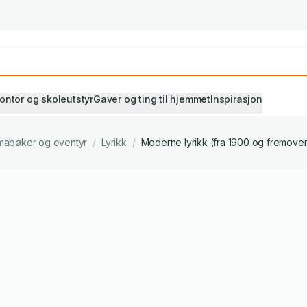
Studiestart! Alle* pensumbøker -20%
Se utvalget her
ontor og skoleutstyr
Gaver og ting til hjemmet
Inspirasjon
ramabøker og eventyr
/
Lyrikk
/
Moderne lyrikk (fra 1900 og fremover