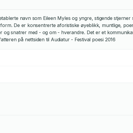
ablerte navn som Eileen Myles og yngre, stigende stjerner s
rm. De er konsentrerte aforistiske øyeblikk, muntlige, poengt
kler og snatrer med - og om - hverandre. Det er et kommunikat
atteren på nettsiden til Audiatur - Festival poesi 2016