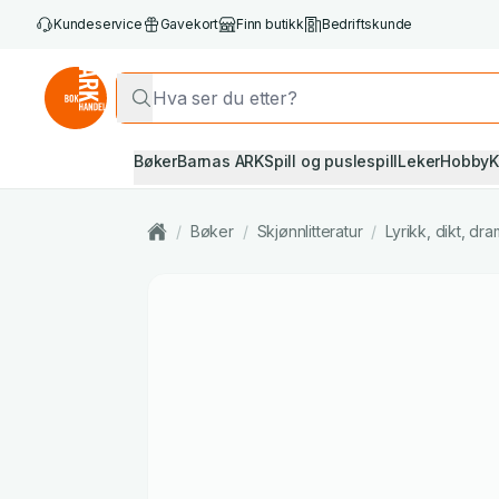
Kundeservice
Gavekort
Finn butikk
Bedriftskunde
Bøker
Barnas ARK
Spill og puslespill
Leker
Hobby
K
/
Bøker
/
Skjønnlitteratur
/
Lyrikk, dikt, d