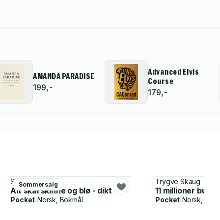
Advanced Elvis
AMANDA PARADISE
Course
199,-
179,-
Sandra Lillebø
Trygve Skaug
Sommersalg
Alt skal skinne og blø - dikt
11 millioner bugg
Pocket
|
Norsk, Bokmål
Pocket
|
Norsk, Bok