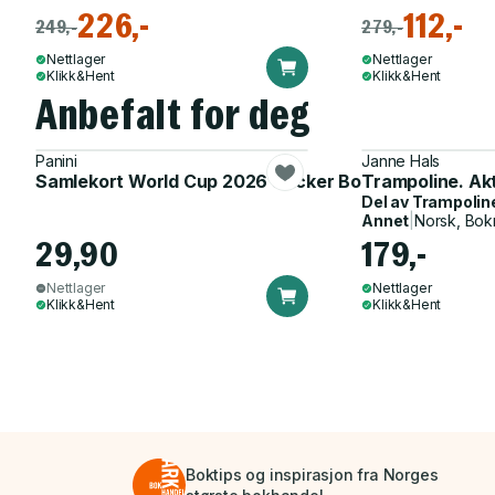
226,-
112,-
249,-
279,-
Nettlager
Nettlager
Klikk&Hent
Klikk&Hent
Anbefalt for deg
Panini
Janne Hals
Samlekort World Cup 2026 Sticker Booster
Trampoline. Ak
Del av
Trampolin
Annet
|
Norsk, Bok
29,90
179,-
Nettlager
Nettlager
Klikk&Hent
Klikk&Hent
Boktips og inspirasjon fra Norges