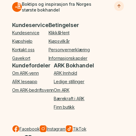
Boktips og inspirasjon fra Norges
største bokhandel
Bunnmeny
Kundeservice
Betingelser
Kundeservice
Klikk&Hent
Kjøpshjelp
Kjøpsvilkår
Kontakt oss
Personvernerklæring
Gavekort
Informasjonskapsler
Kundefordeler
ARK Bokhandel
Om ARK-venn
ARK Innhold
ARK leseapp
Ledige stillinger
Om ARK-bedriftsvenn
Om ARK
Bærekraft i ARK
Finn butikk
Facebook
Instagram
TikTok