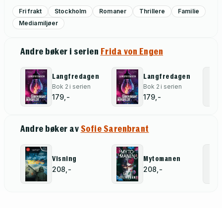
Fri frakt
Stockholm
Romaner
Thrillere
Familie
Mediamiljøer
Andre bøker i serien
Frida von Engen
Langfredagen
Langfredagen
Bok 2 i serien
Bok 2 i serien
179,-
179,-
Andre bøker av
Sofie Sarenbrant
Visning
Mytomanen
208,-
208,-