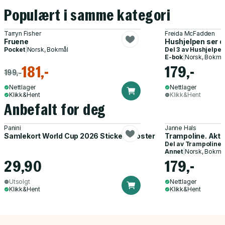
Populært i samme kategori
Tarryn Fisher
Freida McFadden
Fruene
Hushjelpen ser 
Pocket
|
Norsk, Bokmål
Del 3 av
Hushjelpe
E-bok
|
Norsk, Bokmå
181,-
179,-
199,-
Nettlager
Nettlager
Klikk&Hent
Klikk&Hent
Anbefalt for deg
Panini
Janne Hals
Samlekort World Cup 2026 Sticker Booster
Trampoline. Akti
Del av
Trampoline
Annet
|
Norsk, Bokmå
29,90
179,-
Utsolgt
Nettlager
Klikk&Hent
Klikk&Hent