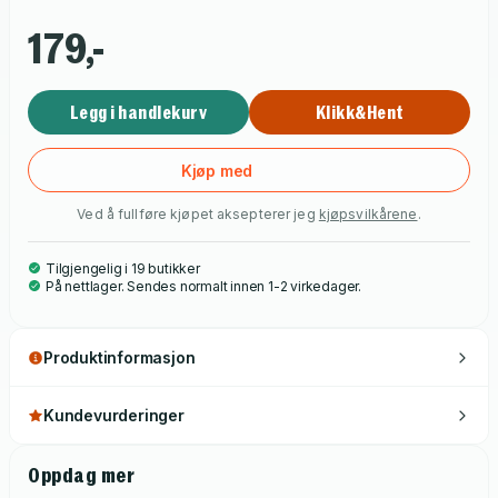
179,-
Legg i handlekurv
Klikk&Hent
Kjøp med
Ved å fullføre kjøpet aksepterer jeg
kjøpsvilkårene
.
Tilgjengelig i 19 butikker
På nettlager. Sendes normalt innen 1-2 virkedager.
Produktinformasjon
Kundevurderinger
Oppdag mer