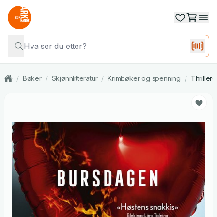
/
Bøker
/
Skjønnlitteratur
/
Krimbøker og spenning
/
Thrillere