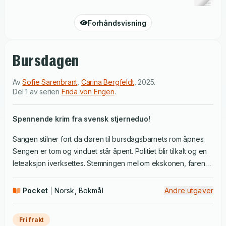
Forhåndsvisning
Bursdagen
Av
Sofie Sarenbrant
,
Carina Bergfeldt
,
2025
.
Del 1 av serien
Frida von Engen
.
Spennende krim fra svensk stjerneduo!
Sangen stilner fort da døren til bursdagsbarnets rom åpnes.
Sengen er tom og vinduet står åpent. Politiet blir tilkalt og en
leteaksjon iverksettes. Stemningen mellom ekskonen, faren
og stemoren eskalerer. Alle tre har noe å vinne på å rydde
syv år gamle Samuel av banen, og det viser seg raskt at
Pocket
Norsk, Bokmål
Andre utgaver
historiene deres ikke henger på greip. Hva har egentlig
skjedd med gutten?
Fri frakt