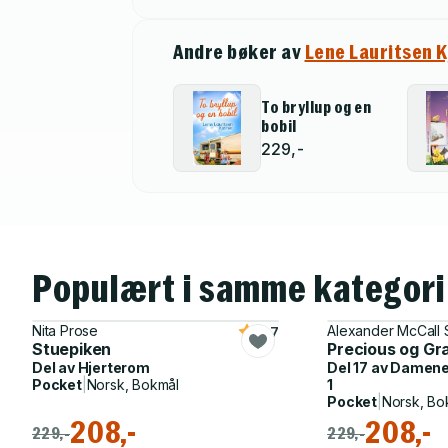
Andre bøker av
Lene Lauritsen K
To bryllup og en
bobil
229,-
Populært i samme kategori
Nita Prose
Alexander McCall 
4.7
Stuepiken
Precious og Gr
Del av
Hjerterom
Del 17 av
Damenes
Pocket
|
Norsk, Bokmål
1
Pocket
|
Norsk, Bo
208,-
208,-
229,-
229,-