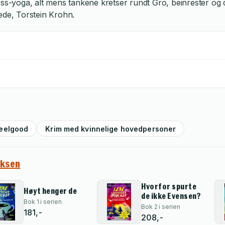
ss-yoga, alt mens tankene kretser rundt Gro, beinrester og d
ede, Torstein Krohn.
eelgood
Krim med kvinnelige hovedpersoner
iksen
Hvorfor spurte
Høyt henger de
de ikke Evensen?
Bok 1 i serien
Bok 2 i serien
181,-
208,-