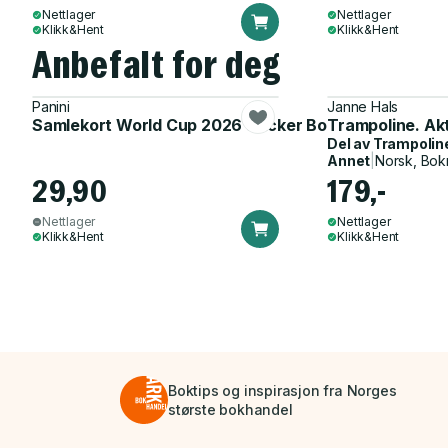
Nettlager
Nettlager
Klikk&Hent
Klikk&Hent
Anbefalt for deg
Panini
Janne Hals
Samlekort World Cup 2026 Sticker Booster
Trampoline. Ak
Del av
Trampolin
Annet
|
Norsk, Bok
29,90
179,-
Nettlager
Nettlager
Klikk&Hent
Klikk&Hent
Boktips og inspirasjon fra Norges
største bokhandel