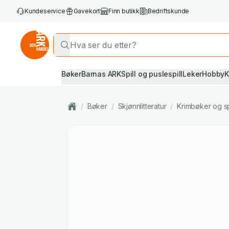
Kundeservice
Gavekort
Finn butikk
Bedriftskunde
Bøker
Barnas ARK
Spill og puslespill
Leker
Hobby
K
/
Bøker
/
Skjønnlitteratur
/
Krimbøker og s