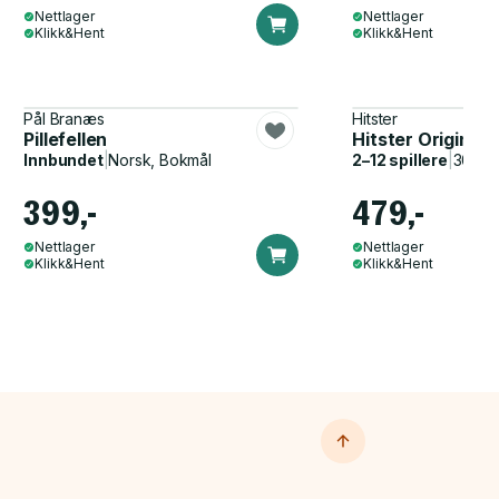
Nettlager
Nettlager
Klikk&Hent
Klikk&Hent
Pål Branæs
Hitster
Pillefellen
Hitster Original
Innbundet
|
Norsk, Bokmål
2–12 spillere
|
30–60
399,-
479,-
Nettlager
Nettlager
Klikk&Hent
Klikk&Hent