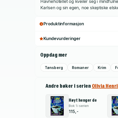
Havnehotellet og kveiler seg i mindfulne
Karlsen og sin egen, noe skeptiske elsk
Produktinformasjon
Kundevurderinger
Oppdag mer
Tønsberg
Romaner
Krim
F
Andre bøker i serien
Olivia Henr
Høyt henger de
Bok 1 i serien
115,-