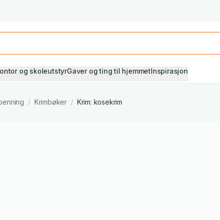
Studiestart! Alle* pensumbøker -20%
Se utvalget her
ontor og skoleutstyr
Gaver og ting til hjemmet
Inspirasjon
penning
/
Krimbøker
/
Krim: kosekrim