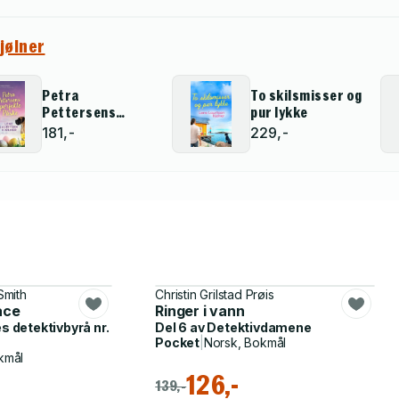
jølner
Petra
To skilsmisser og
Pettersens
pur lykke
perfekte påske
181,-
229,-
Smith
Christin Grilstad Prøis
ace
Ringer i vann
 detektivbyrå nr.
Del 6 av
Detektivdamene
Pocket
|
Norsk, Bokmål
kmål
126,-
139,-