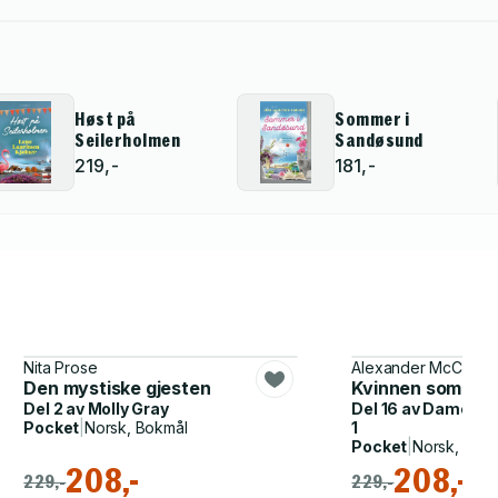
Høst på
Sommer i
Seilerholmen
Sandøsund
219,-
181,-
Nita Prose
Alexander McCall Sm
Den mystiske gjesten
Kvinnen som gikk 
Del 2 av
Molly Gray
Del 16 av
Damenes 
Pocket
|
Norsk, Bokmål
1
Pocket
|
Norsk, Bok
208,-
208,-
229,-
229,-