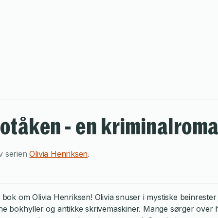
otåken - en kriminalrom
v serien
Olivia Henriksen
.
ok om Olivia Henriksen! Olivia snuser i mystiske beinreste
ne bokhyller og antikke skrivemaskiner. Mange sørger over henn