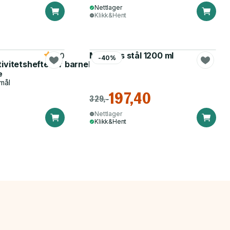
Nettlager
Klikk&Hent
Matboks stål 1200 ml
5.0
-40%
tivitetshefte for barnehagen
e
mål
197,40
329,-
Nettlager
Klikk&Hent