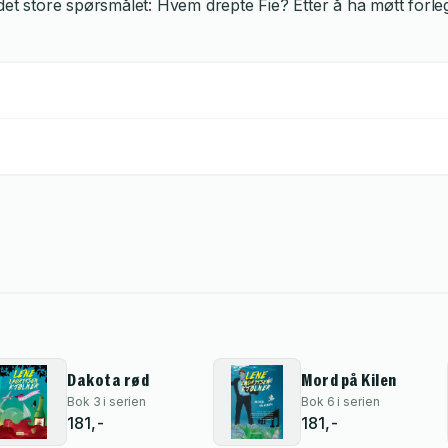
et store spørsmålet: Hvem drepte Fie? Etter å ha møtt forlegg
Dakota rød
Mord på Kilen
Bok 3 i serien
Bok 6 i serien
181,-
181,-